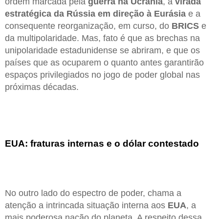
ordem marcada pela
guerra na Ucrânia
, a
virada
estratégica da Rússia em direção à Eurásia
e a
consequente reorganização, em curso, do
BRICS
e
da multipolaridade. Mas, fato é que as brechas na
unipolaridade estadunidense se abriram, e que os
países que as ocuparem o quanto antes garantirão
espaços privilegiados no jogo de poder global nas
próximas décadas.
EUA: fraturas internas e o dólar contestado
No outro lado do espectro de poder, chama a
atenção a intrincada situação interna aos
EUA
, a
mais poderosa nação do planeta. A respeito dessa