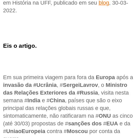
em História na UFF, publicado em seu
blog
, 30-03-
2022.
Eis o artigo.
Em sua primeira viagem para fora da
Europa
após a
invasão da #Ucrânia
, #
SergeiLavrov
, o
Ministro
das Relações Exteriores da #Russia
, visita nesta
semana #
India
e #
China
, países que são o eixo
principal das relações globais russas e que,
sintomaticamente, não ratificaram na #
ONU
as cinco
(até 30/03) propostas de #
sanções dos
#
EUA
e da
#
UniaoEuropeia
contra #
Moscou
por conta da