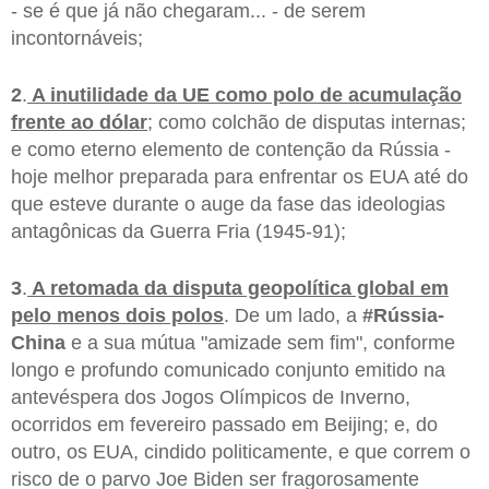
- se é que já não chegaram... - de serem
incontornáveis;
2
.
A inutilidade da UE como polo de acumulação
frente ao dólar
; como colchão de disputas internas;
e como eterno elemento de contenção da Rússia -
hoje melhor preparada para enfrentar os EUA até do
que esteve durante o auge da fase das ideologias
antagônicas da Guerra Fria (1945-91);
3
.
A retomada da disputa geopolítica global em
pelo menos dois polos
. De um lado, a
#Rússia-
China
e a sua mútua "amizade sem fim", conforme
longo e profundo comunicado conjunto emitido na
antevéspera dos Jogos Olímpicos de Inverno,
ocorridos em fevereiro passado em Beijing; e, do
outro, os EUA, cindido politicamente, e que correm o
risco de o parvo Joe Biden ser fragorosamente