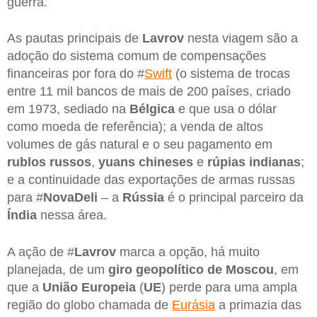
guerra.
As pautas principais de
Lavrov
nesta viagem são a
adoção do sistema comum de compensações
financeiras por fora do #
Swift
(o sistema de trocas
entre 11 mil bancos de mais de 200 países, criado
em 1973, sediado na
Bélgica
e que usa o dólar
como moeda de referência); a venda de altos
volumes de gás natural e o seu pagamento em
rublos russos
,
yuans chineses
e
rúpias indianas
;
e a continuidade das exportações de armas russas
para #
NovaDeli
– a
Rússia
é o principal parceiro da
Índia
nessa área.
A ação de #
Lavrov
marca a opção, há muito
planejada, de um
giro geopolítico de Moscou
, em
que a
União Europeia
(
UE
) perde para uma ampla
região do globo chamada de
Eurásia
a primazia das