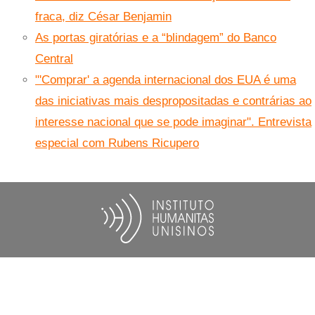
fraca, diz César Benjamin
As portas giratórias e a “blindagem” do Banco
Central
"'Comprar' a agenda internacional dos EUA é uma
das iniciativas mais despropositadas e contrárias ao
interesse nacional que se pode imaginar". Entrevista
especial com Rubens Ricupero