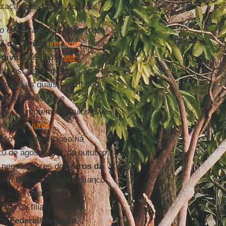
zação dos títulos do país.
o executado da
União
(para
ã da Dívida
,
ver aqui
). Esta
 dívida
de 2009 (
ver
idosos. Esta composição e o
erações as quais contribuem
apital doméstico e
tas - comprem os títulos da
dos pelos
juros
lo rentista vicioso há
0 de agosto a 31 de outubro
s negociadores dos
juros da
ynch Banco Múltiplo
; Banco
rasil - cuja matriz
os da filial brasileira
a Federal/Mercado
;