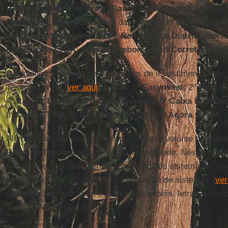
Goldman Sachs do Brasil Banco Múltiplo
;
Itaú Unibanc
Sistemas Eletrônicos
; além das corretoras
BGC Liquidez
e Valores Mobiliários LTDA
;
Renascença Distribuidora 
Mobiliários LTDA
; e
Tullet Prebon Brasil Corretora de
O ranking do volume de transações de investimento data 
Tesouro Direto (
ver aqui
) é este: 1º
Easynvest
; 2º
Rico 
4º
Itaú
; 5º
BB Banco de Investimento
; 6º
Caixa Econômi
8º
Clear CTVM
; 9º
Santander CCVM
; 10º
Ágora CTVM
.
Além destas dez maiores instituições em volume de
tran
Brasil
, o
Tesouro
organiza uma lista grande. Nesta, const
financeiras que são agentes integrados ao sistema do Te
também as que não têm essa integração de sistemas (
ver
quem está autorizada a transacionar papéis, letras e comp
Tesouro Nacional é esta: