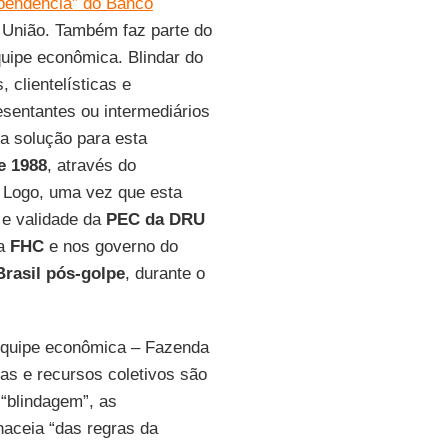
pendência” do Banco
a União. Também faz parte do
quipe econômica. Blindar do
clientelísticas e
esentantes ou intermediários
 a solução para esta
e 1988
, através do
. Logo, uma vez que esta
 e validade da
PEC da DRU
ra
FHC
e nos governo do
Brasil pós-golpe
, durante o
equipe econômica – Fazenda
ças e recursos coletivos são
 “blindagem”, as
aceia “das regras da