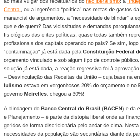
ao mais vulgar dos receituários do
neoliberalismo
: a
“inde
Central
, ou a ingerência “política” nas metas de gastos d
manancial de argumentos, a “necessidade de blindar” a e
que e de quem? Das vicissitudes e demandas paroquianas, 
fisiológicas das elites políticas, quase todas também repr
profissionais dos capitais operando no país? Se sim, logo
“contaminação” já está dada pela
Constituição Federal d
orçamento vinculado e sob algum tipo de controle público
solução já está dada, a reação regressiva foi à aprovação
– Desvinculação das Receitas da União – cuja base na e
lulismo
estava em vergonhosos 20% do orçamento e no
governo
Meirelles
, chegou a 30%!
A blindagem do
Banco Central do Brasil
(
BACEN
) e da 
e Planejamento – é parte da distopia liberal onde as finan
geridos de forma discricionária pelo andar de cima. Nesta
necessidades da população são secundárias diante da pan