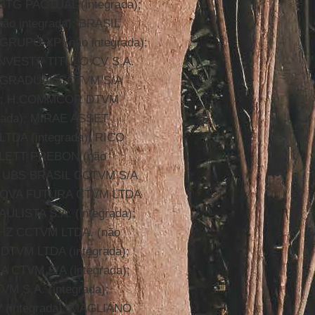
BTG PACTUAL (integrada);
o integrada); BRASIL
RUPO XP (não integrada);
NVEST - TITULO CV S.A.
); GRADUAL CCTVM S/A
da); H.COMMCOR DTVM
rada); MIRAE ASSET
DA (integrada); RICO
ULLETT PREBON (não
); UBS BRASIL CCTVM S/A
; NOVA FUTURA CTVM LTDA
ULISTA S.A. (integrada);
 HZ CCTVM LTDA. (não
DTVM LTDA (integrada);
CTVM S/A (integrada);
 S.A. (integrada);
 (integrada); MAGLIANO