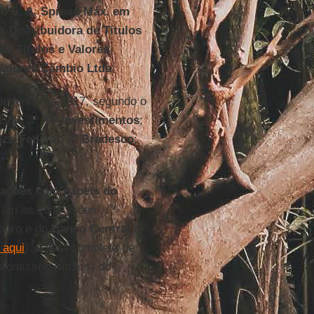
o S. A
;
Spread Máx. em
 Distribuidora de Títulos
de Títulos e Valores
 Valores Câmbio Ltda
.
de junho de 2017, segundo o
CTVM
; 3º
XP Investimentos
;
ca Federal
; 7º
Bradesco
;
sações com papeis do
am as instituições
souro e do
Banco Central
e
 aqui
). A lista completa de
romissos (títulos) do