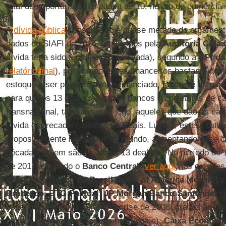
total de importância não passa de 10, no ato de comerciali
A
dívida pública
consome hoje quase metade do orçament
dados do SIAFI de 2015, totalizados pela
Auditoria Cidad
dívida teria sido fundada (ou ampliada), segundo a
CPI da
relatório final
), por componentes financeiros bastante duv
estoque a ser pago, rolado, refinanciado, favorece as op
para que os 13 dealers – isto é, bancos e corretoras de c
transnacional, tal como num jogo, aqueles que dão as car
dívida e arrecadem bilhões de Reais. Lucros, estes, obti
propositalmente mais altos do mundo, alimentando esse cic
décadas. Quem são os atuais 13 dealers? No período de 1
de 2017, segundo o
Banco Central
(
ver aqui
), os grande
dívida
são
Banco do Brasil
,
Bank of America Merrill L
Bradesco
;
BTG Pactual
;
JP Morgan Banco Santander
(B
espanhola foi salva durante a crise de 2008, graças aos lucr
obtidos pelas operações em nosso país);
Caixa Econômic