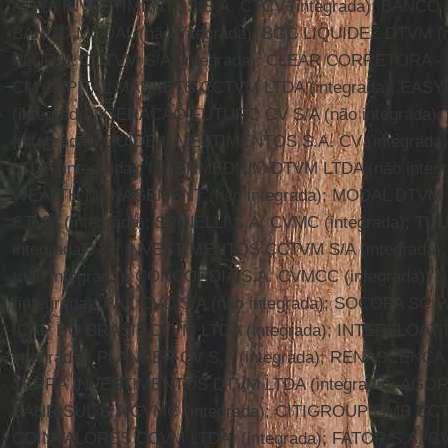
ATIVA INVESTIMENTOS S.A. CTCV (integrada); BANCO 
BANCO MODAL (não integrada); BGC LIQUIDEZ DTVM (nã
PLURAL CCTVM S/A (integrada); CLEAR CORRETORA - G
CM CAPITAL MARKETS CCTVM LTDA (integrada); EASY
(integrada); GERACAO FUTURO CV S/A (não integrada
(integrada); GUIDE INVESTIMENTOS S.A. CV (integra
LTDA (integrada); INTERMEDIUM DTVM LTDA (não integ
WEALTH MANAGEMENT (não integrada); MODAL DTVM LT
CTVM (integrada); SPINELLI S.A. CVMC (integrada); T
integrada); XP INVESTIMENTOS CCTVM S/A (integrada
(não integrada); CONCORDIA S.A. CVMCC (integrada)
(integrada); PAX CVC S/A (não integrada); SOCOPA SC PA
ICAP DO BRASIL CTVM LTDA (integrada); INTERFLOAT
integrada); PLANNER CV S.A (integrada); RENASCENÇA 
TERRA INVESTIMENTOS DTVM LTDA (integrada); AGORA 
BANRISUL S/A CVMC (integrada); CITIGROUP GMB CCTVM
COINVALORES CCVM LTDA. (integrada); FATOR S.A. CV