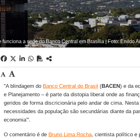
e funciona a sede do Banco Central em Brasília | Foto: Enildo
"A blindagem do
Banco Central do Brasil
(
BACEN
) e da 
e Planejamento – é parte da distopia liberal onde as finan
geridos de forma discricionária pelo andar de cima. Nesta 
necessidades da população são secundárias diante da pan
economia'".
O comentário é de
Bruno Lima Rocha
, cientista político 