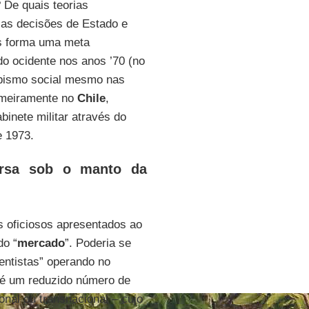
 De quais teorias
 as decisões de Estado e
os forma uma meta
o ocidente nos anos ’70 (no
 abismo social mesmo nas
rimeiramente no
Chile
,
binete militar através do
 1973.
arsa sob o manto da
s oficiosos apresentados ao
do “
mercado
”. Poderia se
entistas” operando no
 é um reduzido número de
onal ou transnacional – cujo