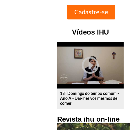
Vídeos IHU
play_circle_outline
18º Domingo do tempo comum -
Ano A - Dai-lhes vós mesmos de
comer
Revista ihu on-line