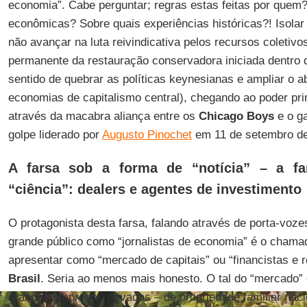
economia”. Cabe perguntar; regras estas feitas por quem?
econômicas? Sobre quais experiências históricas?! Isolar
não avançar na luta reivindicativa pelos recursos coletiv
permanente da restauração conservadora iniciada dentro d
sentido de quebrar as políticas keynesianas e ampliar o
economias de capitalismo central), chegando ao poder p
através da macabra aliança entre os
Chicago Boys
e o ga
golpe liderado por
Augusto Pinochet
em 11 de setembro de
A farsa sob a forma de “notícia” – a f
“ciência”: dealers e agentes de investimento
O protagonista desta farsa, falando através de porta-voze
grande público como “jornalistas de economia” é o chama
apresentar como “mercado de capitais” ou “financistas e r
Brasil
. Seria ao menos mais honesto. O tal do “mercado”
grandes empresas privadas – de propriedade familiar naci