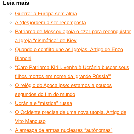
Leia mais
Guerra: a Europa sem alma
A (des)ordem a ser recomposta
Patriarca de Moscou apoia o czar para reconquistar
a Igreja “cismática” de Kiev
Quando o conflito une as Igrejas. Artigo de Enzo
Bianchi
“Caro Patriarca Kirill, venha à Ucrânia buscar seus
filhos mortos em nome da ‘grande Rússia’”
O relógio do Apocalipse: estamos a poucos
segundos do fim do mundo
Ucrânia e “mística” russa
O Ocidente precisa de uma nova utopia. Artigo de
Vito Mancuso
A ameaça de armas nucleares “autônomas”