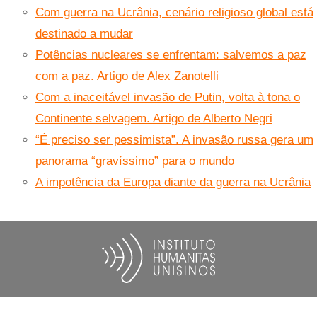
Com guerra na Ucrânia, cenário religioso global está
destinado a mudar
Potências nucleares se enfrentam: salvemos a paz
com a paz. Artigo de Alex Zanotelli
Com a inaceitável invasão de Putin, volta à tona o
Continente selvagem. Artigo de Alberto Negri
“É preciso ser pessimista”. A invasão russa gera um
panorama “gravíssimo” para o mundo
A impotência da Europa diante da guerra na Ucrânia