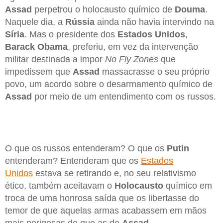
Assad
perpetrou o holocausto químico de
Douma
.
Naquele dia, a
Rússia
ainda não havia intervindo na
Síria
. Mas o presidente dos
Estados Unidos
,
Barack Obama
, preferiu, em vez da intervenção
militar destinada a impor
No Fly Zones
que
impedissem que
Assad
massacrasse o seu próprio
povo, um acordo sobre o desarmamento químico de
Assad
por meio de um entendimento com os russos.
O que os russos entenderam? O que os
Putin
entenderam? Entenderam que os
Estados
Unidos
estava se retirando e, no seu relativismo
ético, também aceitavam o
Holocausto
químico em
troca de uma honrosa saída que os libertasse do
temor de que aquelas armas acabassem em mãos
mais perigosas do que as de
Assad
.