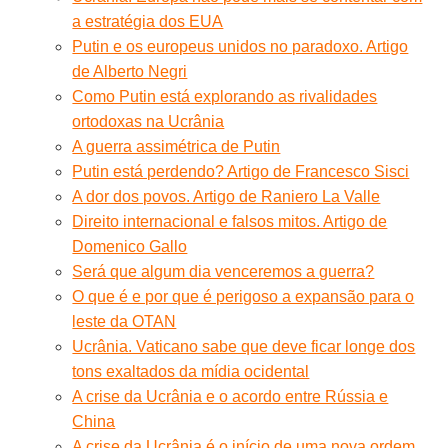
a estratégia dos EUA
Putin e os europeus unidos no paradoxo. Artigo
de Alberto Negri
Como Putin está explorando as rivalidades
ortodoxas na Ucrânia
A guerra assimétrica de Putin
Putin está perdendo? Artigo de Francesco Sisci
A dor dos povos. Artigo de Raniero La Valle
Direito internacional e falsos mitos. Artigo de
Domenico Gallo
Será que algum dia venceremos a guerra?
O que é e por que é perigoso a expansão para o
leste da OTAN
Ucrânia. Vaticano sabe que deve ficar longe dos
tons exaltados da mídia ocidental
A crise da Ucrânia e o acordo entre Rússia e
China
A crise da Ucrânia é o início de uma nova ordem