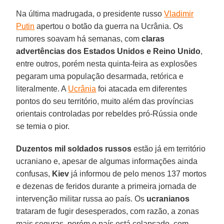
Na última madrugada, o presidente russo
Vladimir
Putin
apertou o botão da guerra na Ucrânia. Os
rumores soavam há semanas, com
claras
advertências dos Estados Unidos e Reino Unido
,
entre outros, porém nesta quinta-feira as explosões
pegaram uma população desarmada, retórica e
literalmente. A
Ucrânia
foi atacada em diferentes
pontos do seu território, muito além das províncias
orientais controladas por rebeldes pró-Rússia onde
se temia o pior.
Duzentos mil soldados russos
estão já em território
ucraniano e, apesar de algumas informações ainda
confusas,
Kiev
já informou de pelo menos 137 mortos
e dezenas de feridos durante a primeira jornada de
intervenção militar russa ao país. Os
ucranianos
trataram de fugir desesperados, com razão, a zonas
mais seguras, porém o país está colapsado, com