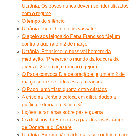
Ucrânia. Os povos nunca devem ser identificados
com o regime
O tempo do silêncio
Ucrânia: Putin, Cirilo e os vassalos
O apelo aos leigos do Papa Francisco “Jejum
contra a guerra em 2 de março”
Ucrânia, Francisco: o possível homem da
mediação. “Preservar o mundo da loucura da
guerra”: 2 de março oração e jejum
O Papa convoca Dia de oração e jejum em 2 de
março: a paz de todos está ameaçada
O Papa: uma triste guerra entre cristãos
A crise na Ucrânia coloca em dificuldades a
política externa da Santa Sé
Lições ucranianas sobre paz e guerra
Os destinos da Europa e a paz dos vivos. Artigo
de Donatella di Cesare
Ucrânia. Europa não pode mais se contentar com