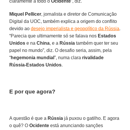
claramente a todo o
Ocidente
”, diz.
Miquel Pellicer
, jornalista e diretor de Comunicação
Digital da UOC, também explica a origem do conflito
devido ao
desejo imperialista e geopolítico da Rússia
.
“Parecia que ultimamente só se falava nos
Estados
Unidos
e na
China
, e a
Rússia
também quer ter seu
papel no mundo”, diz. O desafio seria, assim, pela
“
hegemonia mundial
”, numa clara
rivalidade
Rússia-Estados Unidos
.
E por que agora?
A questão é que a
Rússia
já puxou o gatilho. E agora
o quê? O
Ocidente
está anunciando sanções