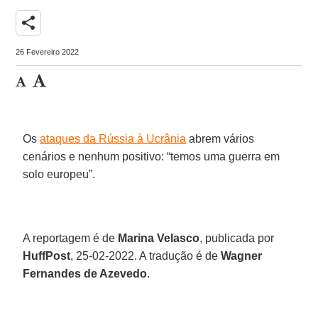
share
26 Fevereiro 2022
Os
ataques da Rússia à Ucrânia
abrem vários
cenários e nenhum positivo: “temos uma guerra em
solo europeu”.
A reportagem é de
Marina Velasco
, publicada por
HuffPost
, 25-02-2022. A tradução é de
Wagner
Fernandes de Azevedo
.