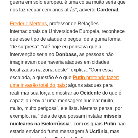
guerra em solo europeu, é uma coisa muito séria que
nos faz recuar cem anos atrás”, adverte
Cardenal
.
Frederic Mertens
, professor de Relações
Internacionais da Universidade Europeia, reconhece
que esse tipo de ataque o pegou, de alguma forma,
“de surpresa”. “Até hoje eu pensava que a
intervenção seria no
Donbass
, as pessoas não
imaginavam que haveria ataques em cidades
localizadas na zona oeste”, explica. “Com essa
escalada, a questão é o que
Putin
pretende fazer:
uma invasão total do país
; alguns ataques para
reafirmar sua força e mostrar ao
Ocidente
do que é
capaz; ou enviar uma mensagem nuclear muito,
muito, muito perigosa”, ele lista. Mertens pensa, por
exemplo, na “ideia de que possam instalar
mísseis
nucleares na Bielorrússia
”, com os quais
Putin
não
estaria enviando “uma mensagem à
Ucrânia
, mas