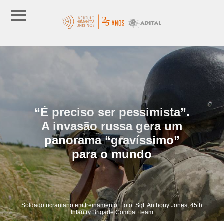
“É preciso ser pessimista”.
A invasão russa gera um
panorama “gravíssimo”
para o mundo
Soldado ucraniano em treinamento. Foto: Sgt. Anthony Jones, 45th
Infantry Brigade Combat Team