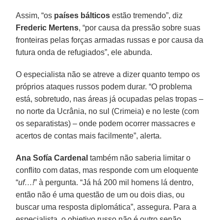
Assim, “os
países bálticos
estão tremendo”, diz
Frederic Mertens
, “por causa da pressão sobre suas
fronteiras pelas forças armadas russas e por causa da
futura onda de refugiados”, ele abunda.
O especialista não se atreve a dizer quanto tempo os
próprios ataques russos podem durar. “O problema
está, sobretudo, nas áreas já ocupadas pelas tropas –
no norte da Ucrânia, no sul (Crimeia) e no leste (com
os separatistas) – onde podem ocorrer massacres e
acertos de contas mais facilmente”, alerta.
Ana Sofía Cardenal
também não saberia limitar o
conflito com datas, mas responde com um eloquente
“
uf…!
” à pergunta. “Já há 200 mil homens lá dentro,
então não é uma questão de um ou dois dias, ou
buscar uma resposta diplomática”, assegura. Para a
especialista, o objetivo russo não é outro senão