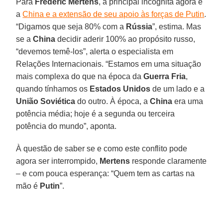
Para
Frederic Mertens
, a principal incógnita agora é
a
China e a extensão de seu apoio às forças de Putin
.
“Digamos que seja 80% com a
Rússia
”, estima. Mas
se a
China
decidir aderir 100% ao propósito russo,
“devemos temê-los”, alerta o especialista em
Relações Internacionais. “Estamos em uma situação
mais complexa do que na época da
Guerra Fria
,
quando tínhamos os
Estados Unidos
de um lado e a
União Soviética
do outro. À época, a
China
era uma
potência média; hoje é a segunda ou terceira
potência do mundo”, aponta.
À questão de saber se e como este conflito pode
agora ser interrompido,
Mertens
responde claramente
– e com pouca esperança: “Quem tem as cartas na
mão é
Putin
”.