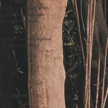
perturbam chegaram ao fim,
, e esse nascimento tem
enrola. Antecipar seu
o sugere uma visão ingênua
sa mesclando-se com a