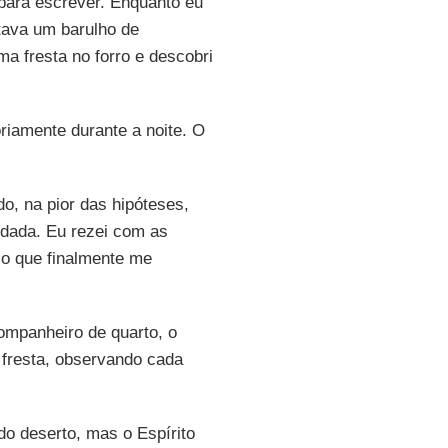
 para escrever. Enquanto eu
tava um barulho de
a fresta no forro e descobri
.
riamente durante a noite. O
o, na pior das hipóteses,
rdada. Eu rezei com as
io que finalmente me
ompanheiro de quarto, o
 fresta, observando cada
do deserto, mas o Espírito