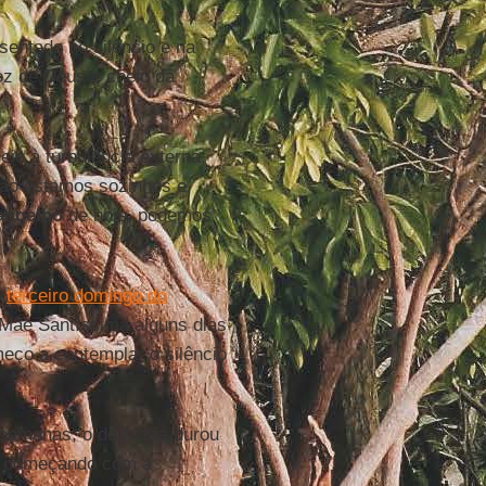
sentado no silêncio e na
oz de Deus e cheio da
io à turbulência externa,
ão estamos sozinhos e,
angelho
de hoje, podemos
o
terceiro domingo do
Mãe Santíssima alguns dias
ço a contemplar o silêncio
 semanas, o de Maria durou
 – começando com a