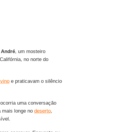
 André
, um mosteiro
alifórnia, no norte do
ivino
e praticavam o silêncio
e ocorria uma conversação
a mais longe no
deserto
,
ível.