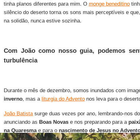
tinha planos diferentes para mim. O
monge beneditino
tinh
silêncio do deserto torna os sons mais perceptíveis e qu
na solidão, nunca estive sozinha.
Com João como nosso guia, podemos sent
turbulência
Durante o mês de dezembro, somos inundados com imag
inverno
, mas a
liturgia do Advento
nos leva para o desert
João Batista
surge duas vezes por ano, lembrando-nos do
anunciando as
Boas Novas
e nos preparando para a
paix
na Quaresma
e para o
nascimento de Jesus no Advent
guia porque foi antes de nós.