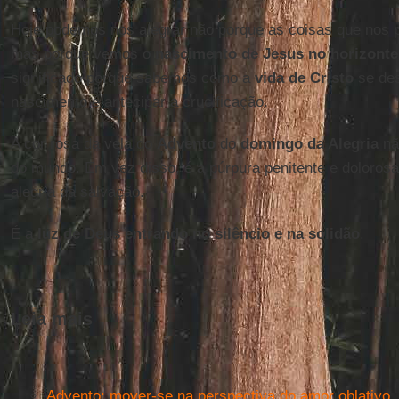
Hoje podemos nos alegrar não porque as coisas que nos 
mas porque vemos o
nascimento de Jesus no horizonte
significado porque sabemos como a
vida de Cristo
se des
nascimento é antecipar a crucificação.
A cor rosa da vela do
Advento
do
domingo da Alegria
nã
do mundo. Em vez disso, é a púrpura penitente e doloro
alegria da salvação.
É a
luz de Deus entrando no silêncio e na solidão
.
Leia mais
Advento: mover-se na perspectiva do amor oblativo