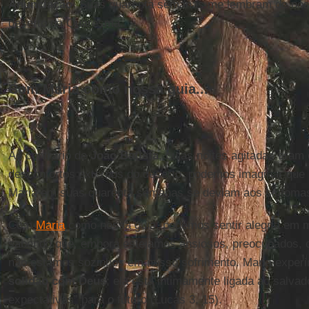
Anunciação
. Suas quarenta semanas me lembram de nos
deserto da Quaresma.
Com Maria como nossa guia...
Ao contrário de
João Batista
, cujas noites agitadas eram
desconfortos externos do deserto, podemos imaginar que 
Maria em suas quarenta semanas se deviam aos sintomas 
Com
Maria
como nossa guia, podemos sentir alegria em me
sabendo que, embora estejamos ansiosos, preocupados, c
não estamos sozinhos em nosso sofrimento. Maria exper
solidão com Deus
; ela está intimamente ligada ao salvad
expectativas” para o futuro (Lucas 3, 15).