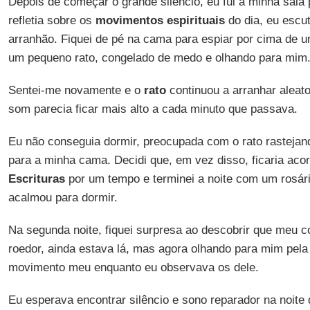
Depois de começar o grande silêncio, eu fui à minha sala
refletia sobre os
movimentos espirituais
do dia, eu escu
arranhão. Fiquei de pé na cama para espiar por cima de um
um pequeno rato, congelado de medo e olhando para mim
Sentei-me novamente e o
rato
continuou a arranhar aleato
som parecia ficar mais alto a cada minuto que passava.
Eu não conseguia dormir, preocupada com o rato rastejand
para a minha cama. Decidi que, em vez disso, ficaria aco
Escrituras
por um tempo e terminei a noite com um rosár
acalmou para dormir.
Na segunda noite, fiquei surpresa ao descobrir que meu c
roedor, ainda estava lá, mas agora olhando para mim pela
movimento meu enquanto eu observava os dele.
Eu esperava encontrar silêncio e sono reparador na noite 