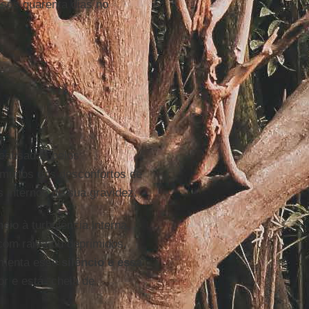
sos quarenta dias no
 causadas pelos
muitos dos desconfortos de
internos de sua gravidez.
io à turbulência interna,
om raiva ou deprimidos,
imenta esse
silêncio e essa
or e está “cheia de