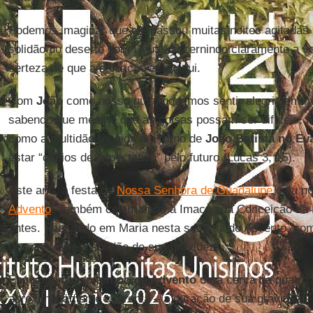
Podemos imaginar que ele passou muitas noites agitadas 
solidão do deserto com Deus, discernindo claramente a v
certeza de que a salvação está aqui.
Com
João
como nosso guia, podemos sentir alegria em me
sabendo que mesmo que as coisas possam ser difíceis, n
como a multidão reunida em torno de
João Batista no Ev
estar “cheios de expectativa” pelo futuro (Lucas 3, 15).
Este ano, a festa de
Nossa Senhora de Guadalupe
caiu n
Advento
. Também celebramos a Imaculada Conceição da 
antes. Pensando em Maria nesta semana do Advento, come
de seu seio e a solidão de sua gravidez.
Enquanto nosso
tempo de Advento
dura cerca de quatro
aproximadamente quarenta – a duração de sua gravidez