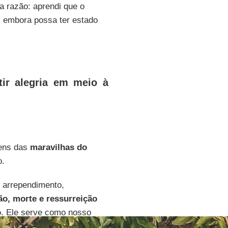
a razão: aprendi que o
e, embora possa ter estado
ir alegria em meio à
ens das
maravilhas do
o.
 arrependimento,
ão, morte e ressurreição
o
. Ele serve como nosso