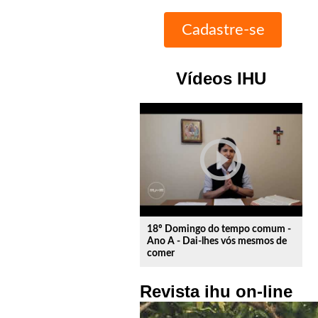
Vídeos IHU
play_circle_outline
18º Domingo do tempo comum -
Ano A - Dai-lhes vós mesmos de
comer
Revista ihu on-line