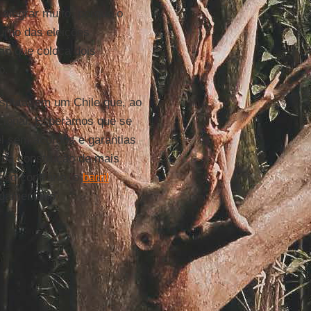
 alegrar muito, porque o
urno das eleições
io que coloca dois
o.
sputa, em um Chile que, ao
cional. Esperamos que se
 sem acordos e garantias
 da construção de mais
aso contrário, o
barril
ndamentado.