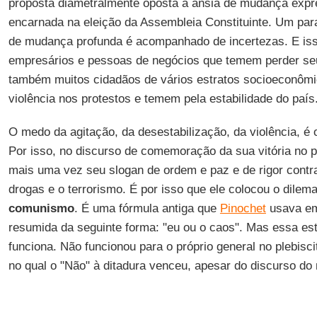
proposta diametralmente oposta à ânsia de mudança expr
encarnada na eleição da Assembleia Constituinte. Um pa
de mudança profunda é acompanhado de incertezas. E is
empresários e pessoas de negócios que temem perder seu
também muitos cidadãos de vários estratos socioeconômi
violência nos protestos e temem pela estabilidade do país
O medo da agitação, da desestabilização, da violência, é o
Por isso, no discurso de comemoração da sua vitória no pr
mais uma vez seu slogan de ordem e paz e de rigor contra 
drogas e o terrorismo. É por isso que ele colocou o dilema
comunismo
. É uma fórmula antiga que
Pinochet
usava em
resumida da seguinte forma: "eu ou o caos". Mas essa es
funciona. Não funcionou para o próprio general no plebisci
no qual o "Não" à ditadura venceu, apesar do discurso do