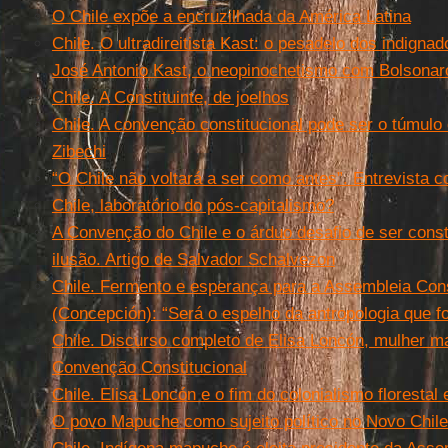
O Chile expõe a encruzilhada da América Latina
Chile. O ultradireitista Kast: o pesadelo dos indignad
José Antonio Kast, o neopinochetismo com Bolsonar
Chile. A Constituinte, de joelhos
Chile. A convenção constitucional pode ser o túmulo 
Zibechi
“O Chile não voltará a ser como antes”. Entrevista 
Chile, laboratório do pós-capitalismo?
A Convenção do Chile e o árduo desafio de ser const
ilusão. Artigo de Salvador Schalvezon
Chile. Fermento e esperança para a Assembleia Cons
(Concepción): “Será o espelho da antropologia que f
Chile. Discurso completo de Elisa Loncón, mulher m
Convenção Constitucional
Chile. Elisa Loncón e o fim do colonialismo floresta
O povo Mapuche como sujeito político no Novo Chile