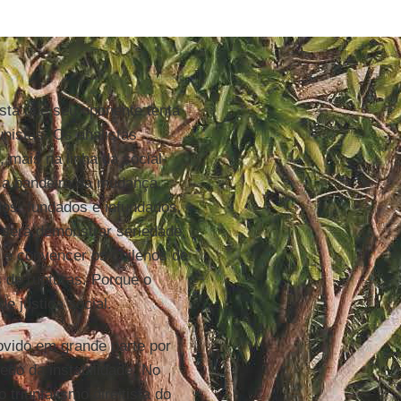
ista que seu oponente tenta
nistas. Os analistas
, mais na linha da social-
a a bandeira da mudança,
dos, fundados e infundados,
 será demonstrar seriedade,
 e convencer os chilenos de
 de rupturas. Porque o
e justiça social.
ovido em grande parte por
do da instabilidade. No
 triunfalismo direitista do