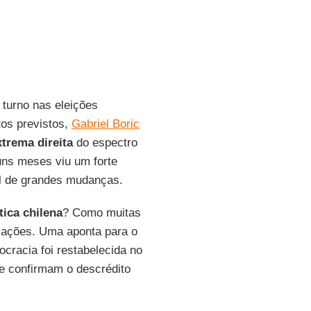
turno nas eleições
tos previstos,
Gabriel Boric
xtrema direita
do espectro
uns meses viu um forte
al de grandes mudanças.
tica chilena
? Como muitas
cações. Uma aponta para o
cracia foi restabelecida no
ue confirmam o descrédito