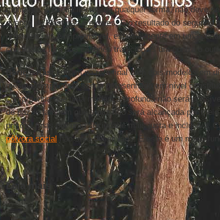
momento. A direita liberal, de qualquer forma, não deve se
avanço de
Kast
não é o deles. E o resultado do segundo t
presidenciais é imprevisível, especialmente em uma cenár
candidatos fora dos cânones tradicionais um contra o outr
Boric
e
Kast
entram na reta final com dois modelos em di
mesmo tempo, está sendo redesenhado em nível constitu
compreenda que uma mudança profunda não será possível
de paz, e também que a paz não será alcançada por meio
prisões, mas por uma sociedade mais justa e inclusiva. C
pólvora social
não será desativado. E este é um medo fu
Leia mais