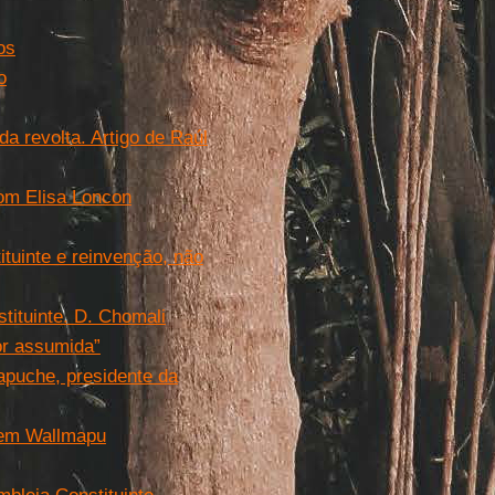
os
o
da revolta. Artigo de Raúl
com Elisa Loncon
ituinte e reinvenção, não
tituinte. D. Chomali
or assumida”
apuche, presidente da
l em Wallmapu