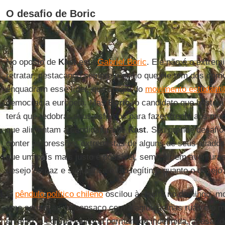
O desafio de Boric
No oposto de
Kast
está
Gabriel Boric
. Ele não é o extrem
retratar, destacando sempre o apoio que ele tem dos comu
enquadram esse líder, que surgiu do
movimento estudantil
democracia europeia. Mas
Boric
, o candidato que hastei
terá que redobrar seus esforços para fazer frente aos me
que alimentam a candidatura de
Kast
. Seu grande desafio
conter as pressões extremistas de alguns de seus aliados
que um país mais justo é possível, sem cair em aventuras
desejo de paz e segurança é tão legítimo quanto o desejo d
O
pêndulo político chileno
oscilou à direita no domingo, m
uma sensação de cansaço com a agitação nas ruas e o me
entanto, a corrida eleitoral permanece indefinida, apesar do