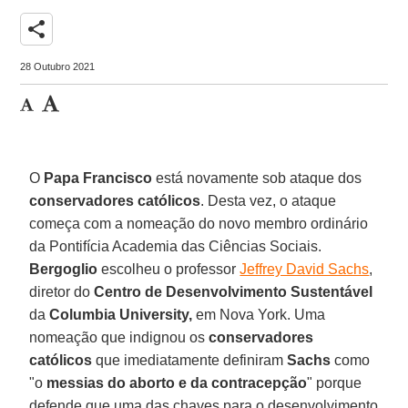
share
28 Outubro 2021
O
Papa Francisco
está novamente sob ataque dos
conservadores católicos
. Desta vez, o ataque
começa com a nomeação do novo membro ordinário
da Pontifícia Academia das Ciências Sociais.
Bergoglio
escolheu o professor
Jeffrey David Sachs
,
diretor do
Centro de Desenvolvimento Sustentável
da
Columbia University,
em Nova York. Uma
nomeação que indignou os
conservadores
católicos
que imediatamente definiram
Sachs
como
"o
messias do aborto e da contracepção
" porque
defende que uma das chaves para o desenvolvimento