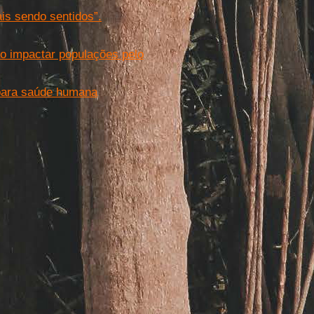
is sendo sentidos”.
o impactar populações pelo
 para saúde humana