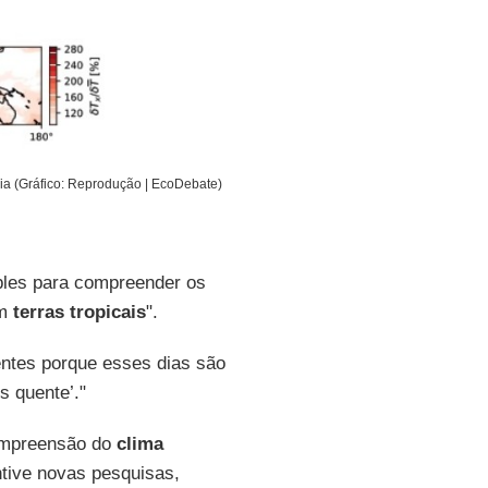
a (Gráfico: Reprodução | EcoDebate)
mples para compreender os
m
terras tropicais
".
ntes porque esses dias são
 quente’."
compreensão do
clima
tive novas pesquisas,