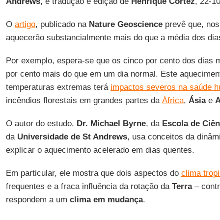
Andrews
, e tradução e edição de
Henrique Cortez
, 22-1
O
artigo
, publicado na
Nature Geoscience
prevê que, nos 
aquecerão substancialmente mais do que a média dos dia
Por exemplo, espera-se que os cinco por cento dos dias
por cento mais do que em um dia normal. Este aqueciment
temperaturas extremas terá
impactos severos na saúde 
incêndios florestais em grandes partes da
África
,
Ásia
e
A
O autor do estudo,
Dr. Michael Byrne
, da
Escola de Ciên
da
Universidade de St Andrews
, usa conceitos da dinâm
explicar o aquecimento acelerado em dias quentes.
Em particular, ele mostra que dois aspectos do
clima tropi
frequentes e a fraca influência da rotação da
Terra
– cont
respondem a um
clima em mudança
.