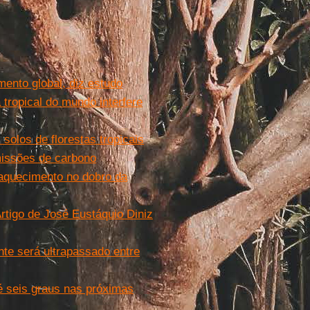
ento global, diz estudo
ropical do mundo interfere
olos de florestas tropicais
missões de carbono
m aquecimento no dobro da
rtigo de José Eustáquio Diniz
nte será ultrapassado entre
é seis graus nas próximas