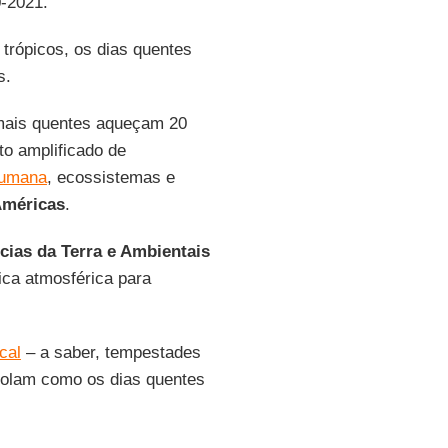
0-2021.
trópicos, os dias quentes
s.
 mais quentes aqueçam 20
o amplificado de
humana
, ecossistemas e
méricas
.
cias da Terra e Ambientais
ica atmosférica para
cal
– a saber, tempestades
rolam como os dias quentes