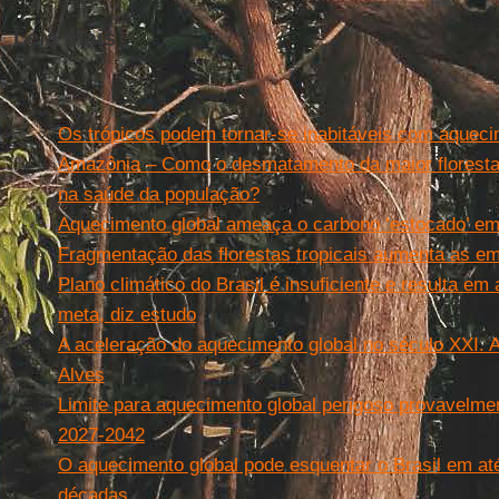
Leia mais
Os trópicos podem tornar-se inabitáveis com aquecim
Amazônia – Como o desmatamento da maior floresta t
na saúde da população?
Aquecimento global ameaça o carbono ‘estocado’ em s
Fragmentação das florestas tropicais aumenta as e
Plano climático do Brasil é insuficiente e resulta e
meta, diz estudo
A aceleração do aquecimento global no século XXI. A
Alves
Limite para aquecimento global perigoso provavelme
2027-2042
O aquecimento global pode esquentar o Brasil em at
décadas