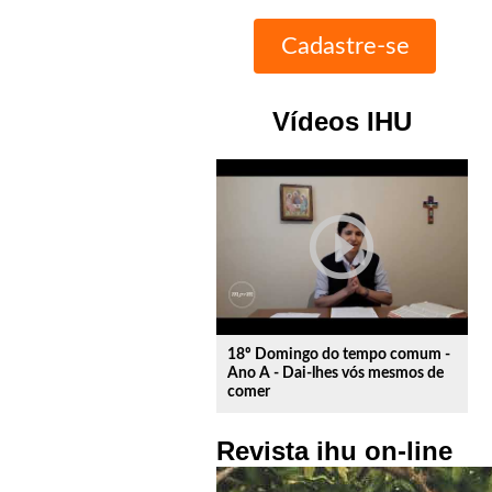
Vídeos IHU
play_circle_outline
18º Domingo do tempo comum -
Ano A - Dai-lhes vós mesmos de
comer
Revista ihu on-line