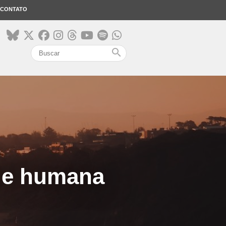
CONTATO
search
úde humana