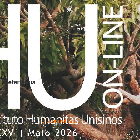
Referência
Byrne, M.P. Amplified warming of extreme temperatures ove
Geosci. (2021).
Disponível aqui
.