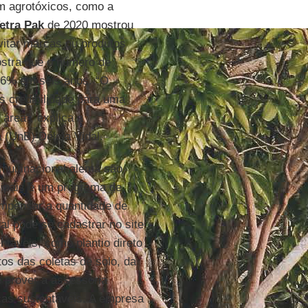
m agrotóxicos, como a
etra Pak
de 2020 mostrou
itar marcas ou produtos
stra que o número de
26% em seis anos. “O
 credibilidade para uma
área”, explica a
 (UnB) Délcia Vidal.
 multinacional alemã são
ipais é um programa de
compensar a quantidade de
ral pode se cadastrar no site
ntáveis, como plantio direto
os das coletas de solo, da
 prover a assessoria
cas sustentáveis. A empresa