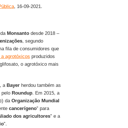
Pública
, 16-09-2021.
 da
Monsanto
desde 2018 –
enizações
, segundo
ma fila de consumidores que
 a agrotóxicos
produzidos
 glifosato, o agrotóxico mais
, a
Bayer
herdou também as
a pelo
Roundup
. Em 2015, a
c
) da
Organização Mundial
ente
cancerígeno
” para
liado dos agricultores
” e a
io
”.