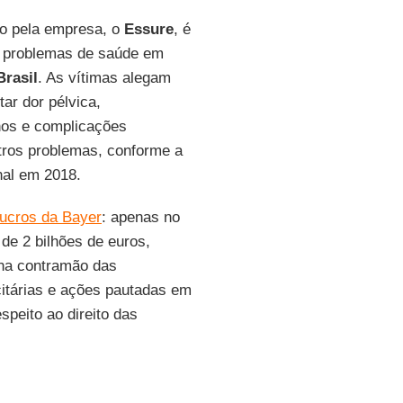
o pela empresa, o
Essure
, é
e problemas de saúde em
Brasil
. As vítimas alegam
ar dor pélvica,
rnos e complicações
tros problemas, conforme a
nal em 2018.
lucros da Bayer
: apenas no
 de 2 bilhões de euros,
na contramão das
itárias e ações pautadas em
peito ao direito das