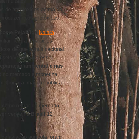
sa
multa os
s de agrotóxicos acima do
 produzem os agrotóxicos.
os e Pela Vida
Naiara
iliar nem a reparar os
icos de que a multinacional
 selo verde para esse
reparação ambiental e nas
no no mercado e monetiza
melhorar a imagem pública
 como retirar do mercado
yer
vende no
Brasil
12
 de aviação agrícola foram