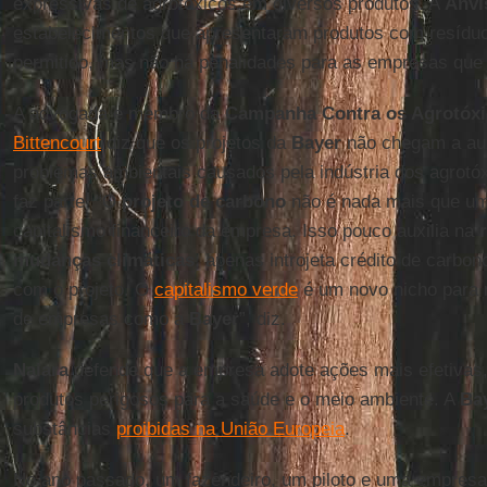
expressivas de agrotóxicos em diversos produtos. A
Anvi
estabelecimentos que apresentaram produtos com resíduo
permitido, mas não há penalidades para as empresas que
A advogada e membro da
Campanha Contra os Agrotóxic
Bittencourt
diz que os projetos da
Bayer
não chegam a aux
problemas ambientais causados pela indústria dos agrotóx
faz parte. “O
projeto de carbono
não é nada mais que um
capitalismo financeiro da empresa. Isso pouco auxilia na
mudanças climáticas
, apenas introjeta crédito de carbo
com o projeto. O
capitalismo verde
é um novo nicho para 
de empresas como a
Bayer
”, diz.
Naiara
defende que a empresa adote ações mais efetivas,
produtos perigosos para a saúde e o meio ambiente. A
Ba
substâncias
proibidas na União Europeia
.
No ano passado, um fazendeiro, um piloto e uma empresa