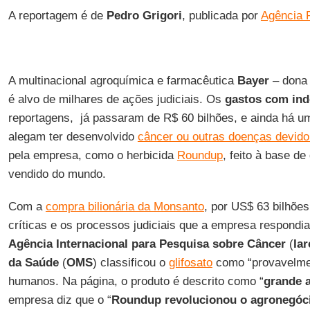
A reportagem é de
Pedro Grigori
, publicada por
Agência 
A multinacional agroquímica e farmacêutica
Bayer
– dona
é alvo de milhares de ações judiciais. Os
gastos com ind
reportagens, já passaram de R$ 60 bilhões, e ainda há u
alegam ter desenvolvido
câncer ou outras doenças devido
pela empresa, como o herbicida
Roundup
, feito à base de
vendido do mundo.
Com a
compra bilionária da Monsanto
, por US$ 63 bilhões
críticas e os processos judiciais que a empresa respondi
Agência Internacional para Pesquisa sobre Câncer
(
Iar
da Saúde
(
OMS
) classificou o
glifosato
como “provavelm
humanos. Na página, o produto é descrito como “
grande a
empresa diz que o “
Roundup revolucionou o agronegóc