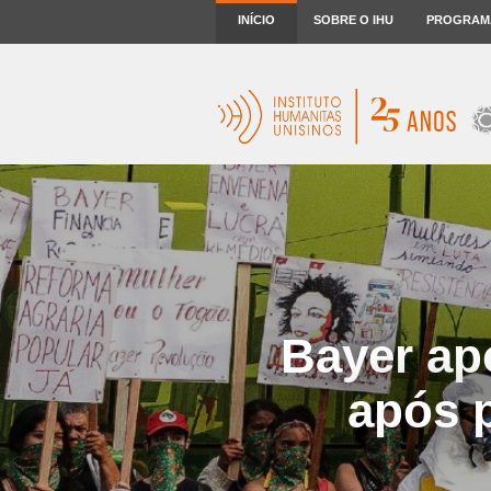
INÍCIO
SOBRE O IHU
PROGRAM
Bayer ap
após 