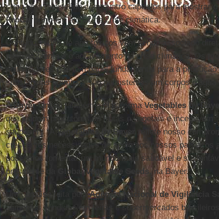
criou uma minissérie com quatro capítulos para mostrar o
ProCarbono
em ajudar na crise climática.
Contudo, o uso de agrotóxicos vem sendo associado dire
meio ambiente e o agravamento da crise climática. Os pro
polinizadores que têm papel fundamental para a produção
substâncias químicas são persistentes em corpos d’água e
A
Bayer
lançou também a plataforma
Vegetables by Baye
que ajudem produtores de frutas e vegetais e incentivem 
saudável”. “A
Vegetables by Bayer
reflete nosso comprom
crescentes necessidades de apoio aos nossos parceiros ag
possamos fomentar um mundo mais saudável e sustentáve
presidente da
Global Vegetable Seeds
, na Bayer.
Uma análise feita pela
Agência Nacional de Vigilância Sa
alimentos vendidos em feiras e supermercados brasileiro