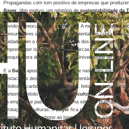
Propagandas com tom positivo de empresas que produze
Bayer
, têm motivo: um relatório de
sustentabilidade da T
que 78% dos consumidores optam conscientemente em ev
devido a preocupações ambientais. A mesma pesquisa mo
consumidores que leva o fator ambiental em conta subiu 
cuidado com o meio ambiente é um dos temas que dá mais
empresa, por isso é comum ver marcas fazendo ações na 
pesquisadora de comunicação da Universidade de Brasília
E a
Bayer
aposta na área. No site e nas redes sociais da
destacadas dezenas de ações sustentáveis. Um dos princ
crédito de carbono, o
ProCarbono
, feito para reduzir e 
carbono emitido pela
Bayer
e
agricultores
. O produtor ru
da empresa e passar a adotar uma série de práticas suste
e rotação de culturas. A
Bayer
fica responsável pelos cust
mensuração de carbono ao longo do primeiro ano, além de
socioambiental e a consultoria de implementação de práti