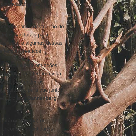
 potencial da ação
tamente com a destruição do
dutos são fatais para
 agrícola, e algumas dessas
 lençóis freáticos.
r
, para investir em ações
“a população a ter uma vida
isso de atender às
ricultores, para que juntos
l”, diz
Inci Dannenberg
,
nitária
(
Anvisa
) de
s encontrou quantidades