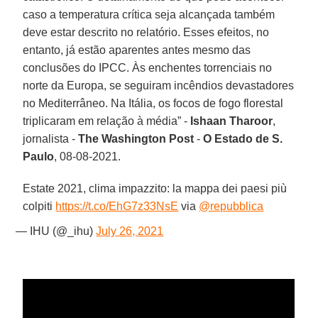
caso a temperatura crítica seja alcançada também
deve estar descrito no relatório. Esses efeitos, no
entanto, já estão aparentes antes mesmo das
conclusões do IPCC. Às enchentes torrenciais no
norte da Europa, se seguiram incêndios devastadores
no Mediterrâneo. Na Itália, os focos de fogo florestal
triplicaram em relação à média” -
Ishaan Tharoor
,
jornalista -
The Washington Post
-
O Estado de S.
Paulo
, 08-08-2021.
Estate 2021, clima impazzito: la mappa dei paesi più
colpiti
https://t.co/EhG7z33NsE
via
@repubblica
— IHU (@_ihu)
July 26, 2021