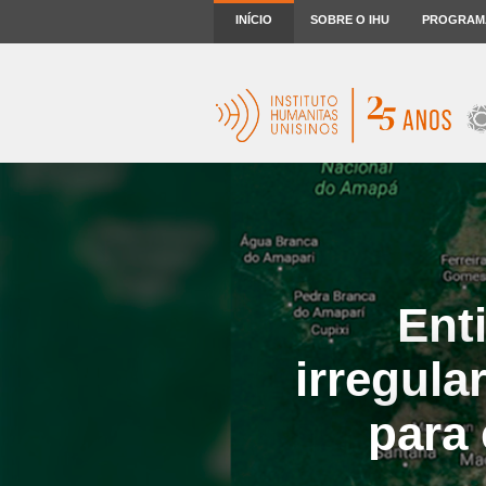
INÍCIO
SOBRE O IHU
PROGRAM
Ent
irregula
para 