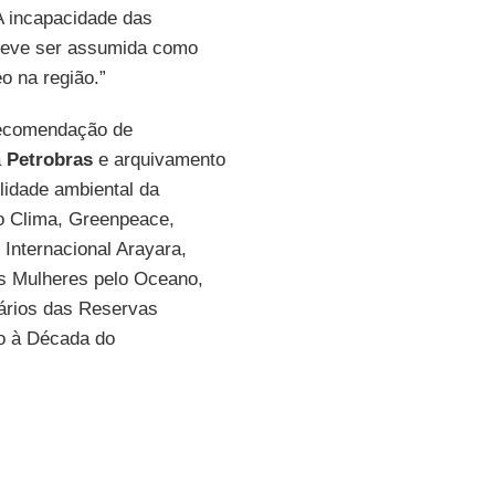
A incapacidade das
deve ser assumida como
o na região.”
ecomendação de
a
Petrobras
e arquivamento
ilidade ambiental da
o Clima, Greenpeace,
 Internacional Arayara,
das Mulheres pelo Oceano,
uários das Reservas
ão à Década do