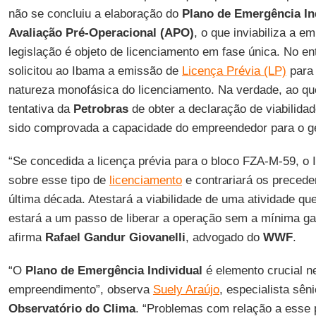
não se concluiu a elaboração do
Plano de Emergência In
Avaliação Pré-Operacional (APO)
, o que inviabiliza a e
legislação é objeto de licenciamento em fase única. No en
solicitou ao Ibama a emissão de
Licença Prévia (LP)
para 
natureza monofásica do licenciamento. Na verdade, ao que
tentativa da
Petrobras
de obter a declaração de viabilid
sido comprovada a capacidade do empreendedor para o 
“Se concedida a licença prévia para o bloco FZA-M-59, o I
sobre esse tipo de
licenciamento
e contrariará os precede
última década. Atestará a viabilidade de uma atividade q
estará a um passo de liberar a operação sem a mínima gar
afirma
Rafael Gandur Giovanelli
, advogado do
WWF
.
“O
Plano de Emergência Individual
é elemento crucial n
empreendimento”, observa
Suely Araújo
, especialista sên
Observatório do Clima
. “Problemas com relação a esse p