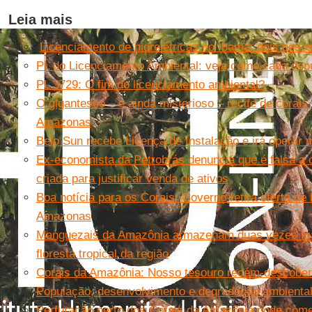
Leia mais
Licenciamento de hidrelétricas no Ibama: dois peso
PL do Licenciamento Ambiental: veja como cada dep
PL 3729: O fim do licenciamento ambiental?
O gigantesco – e ainda misterioso – recife de corais
Amazonas
Belo Sun recebe Licença de Instalação e irá operar 
Ex-economista da Petrobrás denuncia que é falsa a c
criada para justificar venda de ativos
Boa notícia para os Corais: Governo retira oferta de
Amazonas
Manguezais da Amazônia armazenam duas vezes mai
floresta tropical da região
Corais da Amazônia: Nosso tesouro recém-descober
População, desenvolvimento e degradação ambiental
Perfuração perto dos Corais da Amazônia pode co