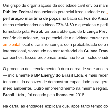
Um grupo de organizações da sociedade civil enviou man
Público Federal
denunciando potencial irregularidade no
perfuração marítima de poços
na bacia da
Foz do Ama
riscos relacionados ao bloco FZA-M-59 e questiona o ped
formulado pela
Petrobrás
para obtenção de
Licença Prév
cenário de acidente, há potencial de a atividade causar g
ambiental
local e transfronteiriça, com probabilidade de o 
internacional, sobretudo no mar territorial da
Guiana Fran
caribenhos. Esses problemas ainda não foram solucionad
O processo de licenciamento já dura cerca de sete anos
— inicialmente a
BP Energy do Brasil Ltda
. e mais rec
tenham sido capazes de demonstrar capacidade para ger
meio ambiente
. Outro empreendimento na mesma região
Brasil Ltda.
, foi negado pelo
Ibama
em 2018.
Na carta, as entidades explicam que, após tanto tempo do