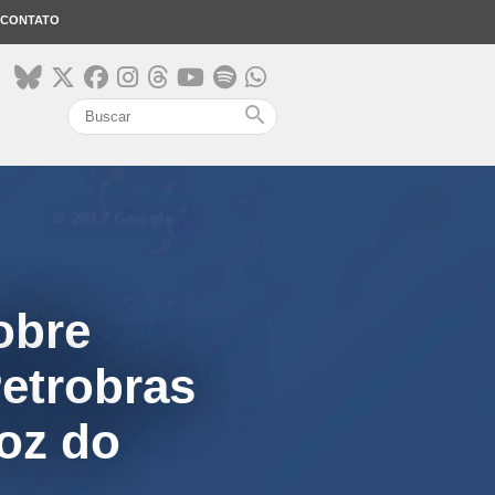
CONTATO
search
obre
Petrobras
foz do