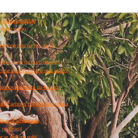
s, duas medidas
utado votou
 encontrado na foz do rio
maior mina de ouro do país
rise na empresa e que ela foi
 blocos na bacia da foz do
s carbono por hectare que a
to e já ameaçado
 no Brasil
meçar em um mês