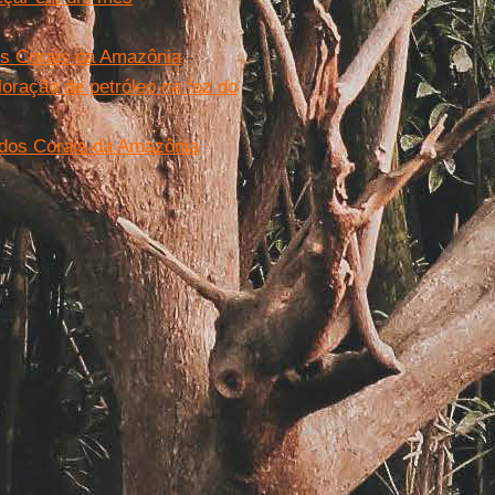
os Corais da Amazônia
oração de petróleo na foz do
 dos Corais da Amazônia