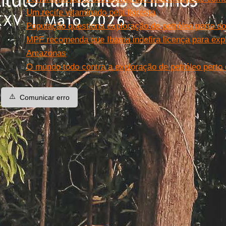
Um recife vitaminado pela floresta
População questiona exploração de petróleo perto d
MPF recomenda que Ibama indefira licença para expl
Amazonas
O mundo todo contra a exploração de petróleo perto
⚠️
Comunicar erro