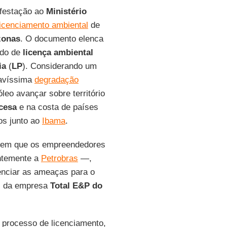
ifestação ao
Ministério
licenciamento ambiental
de
zonas
. O documento elenca
ido de
licença ambiental
ia
(
LP
). Considerando um
ravíssima
degradação
óleo avançar sobre território
cesa
e na costa de países
os junto ao
Ibama
.
 sem que os empreendedores
entemente a
Petrobras
—,
enciar as ameaças para o
, da empresa
Total E&P do
 processo de licenciamento,