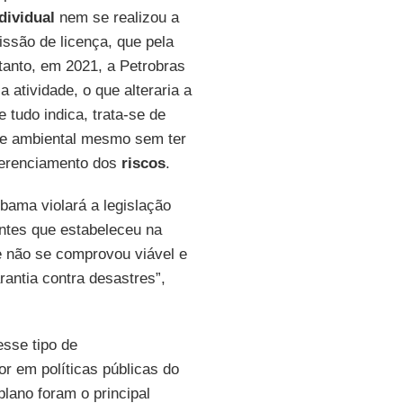
dividual
nem se realizou a
missão de licença, que pela
tanto, em 2021, a Petrobras
a atividade, o que alteraria a
 tudo indica, trata-se de
ade ambiental mesmo sem ter
gerenciamento dos
riscos
.
bama violará a legislação
ntes que estabeleceu na
ue não se comprovou viável e
antia contra desastres”,
esse tipo de
ior em políticas públicas do
lano foram o principal