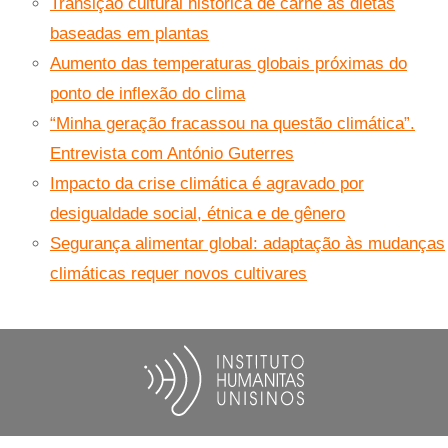
Transição cultural histórica de carne às dietas
baseadas em plantas
Aumento das temperaturas globais próximas do
ponto de inflexão do clima
“Minha geração fracassou na questão climática”.
Entrevista com António Guterres
Impacto da crise climática é agravado por
desigualdade social, étnica e de gênero
Segurança alimentar global: adaptação às mudanças
climáticas requer novos cultivares