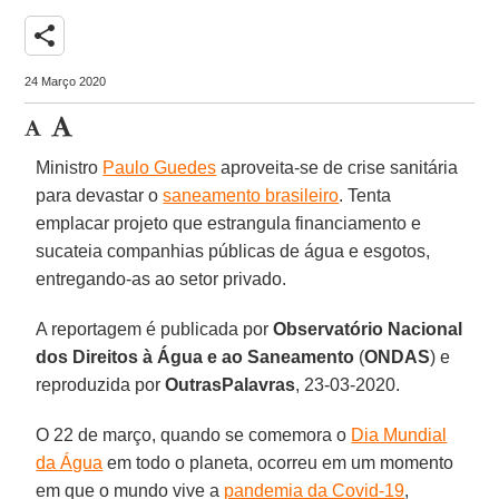
share
24 Março 2020
Ministro
Paulo Guedes
aproveita-se de crise sanitária
para devastar o
saneamento brasileiro
. Tenta
emplacar projeto que estrangula financiamento e
sucateia companhias públicas de água e esgotos,
entregando-as ao setor privado.
A reportagem é publicada por
Observatório Nacional
dos Direitos à Água e ao Saneamento
(
ONDAS
) e
reproduzida por
OutrasPalavras
, 23-03-2020.
O 22 de março, quando se comemora o
Dia Mundial
da Água
em todo o planeta, ocorreu em um momento
em que o mundo vive a
pandemia da Covid-19
,