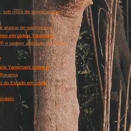
, sob risco de novos ataques
 ataque de garimpeiros
êneo em aldeia Yanomami
 e pedem agilidade no envio
?
ário Yanomami sobre a
 Roraima
 do Estado em coibir
roteio