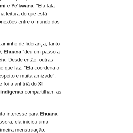
mi e Ye’kwana
. “Ela fala
a leitura do que está
conexões entre o mundo dos
caminho de liderança, tanto
0,
Ehuana
“deu um passo a
eia
. Desde então, outras
ho que faz. “Ela coordena o
speito e muita amizade”,
 foi a anfitriã do
XI
s
indígenas
compartilham as
ito interesse para
Ehuana
.
sora, ela iniciou uma
rimeira menstruação,