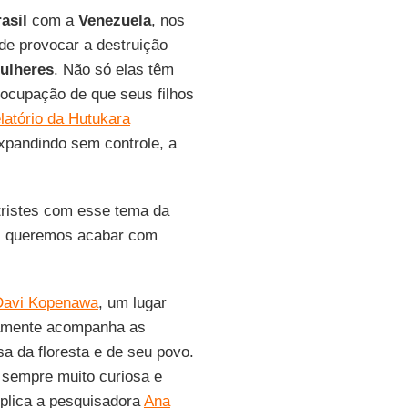
asil
com a
Venezuela
, nos
 de provocar a destruição
ulheres
. Não só elas têm
ocupação de que seus filhos
latório da Hutukara
xpandindo sem controle, a
tristes com esse tema da
ós queremos acabar com
Davi Kopenawa
, um lugar
amente acompanha as
a da floresta e de seu povo.
 sempre muito curiosa e
plica a pesquisadora
Ana