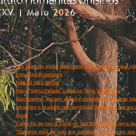
#ElasQueLutam
é a série do ISA sobre mulheres indígena
e o que as move! Não
perca
!
Leia mais
“Os brancos estão destruindo a Amazônia porque nã
com Davi Kopenawa
Não dá para dormir
Nova ‘Serra Pelada’ surge na Terra Yanomami
Garimpeiros atacam aldeia e incendeiam casa de li
Invasões e ataques nos territórios indígenas escan
ilegal
Como foi de fato a visita de Jair Bolsonaro à terra
“Governo está do lado dos bandidos em ataques aos