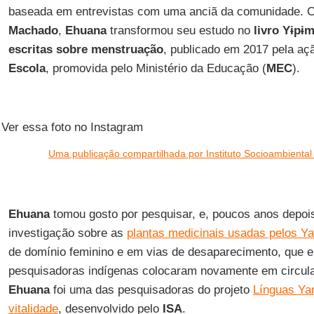
baseada em entrevistas com uma anciã da comunidade. C
Machado
,
Ehuana
transformou seu estudo no
livro Yɨpɨ
escritas sobre menstruação
, publicado em 2017 pela a
Escola
, promovida pelo Ministério da Educação (
MEC
).
Ver essa foto no Instagram
Uma publicação compartilhada por Instituto Socioambiental
Ehuana
tomou gosto por pesquisar, e, poucos anos depoi
investigação sobre as
plantas medicinais usadas pelos 
de domínio feminino e em vias de desaparecimento, que e
pesquisadoras indígenas colocaram novamente em circul
Ehuana
foi uma das pesquisadoras do projeto
Línguas Ya
vitalidade
, desenvolvido pelo
ISA
.