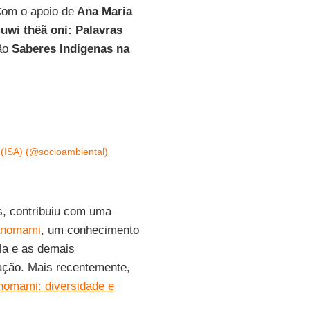
om o apoio de
Ana Maria
muwi thëã oni: Palavras
ção
Saberes Indígenas na
 (ISA) (@socioambiental)
s, contribuiu com uma
Yanomami
, um conhecimento
la e as demais
ação. Mais recentemente,
nomami: diversidade e