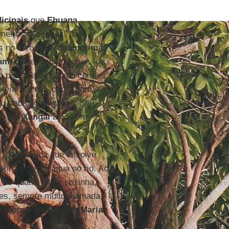
icinais
que
Ehuana
imeiros desenhos, das
 no livro
Hwërɨmamotima
ami
. Hoje, seus traços
 a pesca e o cuidado com os
s têm acesso, como partos
u trabalho singular”. Seu
ido em
Xangai
ainda em
rotina típica que envolve
lenha e pegar água no rio. Ao
s quatro filhos sozinha,
tes, sempre muito animada,
uisadora e amiga,
Ana Maria
.