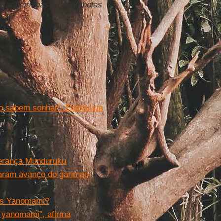
s, ribeirinhas e quilombolas
o sabem sonhar”. Entrevista
derança Munduruku
caram avanço do garimpo
 dos Yanomami?
 yanomami”, afirma