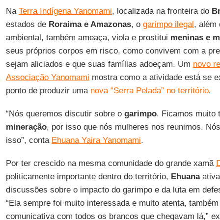
Na
Terra Indígena Yanomami
, localizada na fronteira do
Br
estados de
Roraima e Amazonas
, o
garimpo ilegal
, além
ambiental, também ameaça, viola e prostitui
meninas e m
seus próprios corpos em risco, como convivem com a pre
sejam aliciados e que suas famílias adoeçam. Um
novo re
Associação Yanomami
mostra como a atividade está se e
ponto de produzir uma
nova “Serra Pelada” no território
.
“Nós queremos discutir sobre o
garimpo
. Ficamos muito 
mineração
, por isso que nós mulheres nos reunimos. N
isso”, conta
Ehuana Yaira Yanomami
.
Por ter crescido na mesma comunidade do grande xamã
politicamente importante dentro do território,
Ehuana
ativ
discussões sobre o impacto do garimpo e da luta em defes
“Ela sempre foi muito interessada e muito atenta, também
comunicativa com todos os brancos que chegavam lá,” ex