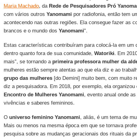
Maria Machado
, da
Rede de Pesquisadores Pró Yanoma
com vários outros
Yanomami
por radiofonia, então tem um
acontecendo nas outras regiões. Ela consegue fazer as 
brancos e o mundo dos
Yanomami
”.
Estas características contribuíram para colocá-la em um 
dentro quanto fora de sua comunidade,
Watorikɨ
. Em 201
mais”, se tornando a
primeira professora mulher da ald
mulheres estão sempre atentas ao que ela diz e ao trabal
grupo das mulheres
[do Demini] muito bem, com muito re
diz a pesquisadora. Em 2018, por exemplo, ela organizou e
Encontro de Mulheres Yanomami
, evento anual onde a
vivências e saberes femininos.
O
universo feminino Yanomami
, aliás, é um tema de mu
Mais ou menos na mesma época em que se tornava profes
pesquisa sobre as mudanças geracionais dos rituais da p