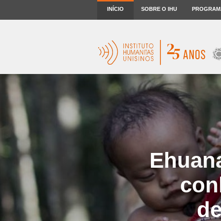
INÍCIO
SOBRE O IHU
PROGRAM
Ehuana
con
de