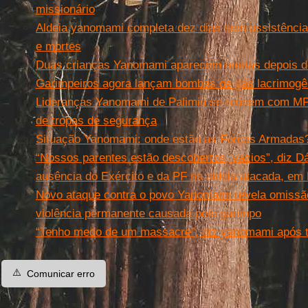
missionário
Aldeia yanomami completa dez dias sem assistência
e mortes
Duas crianças Yanomami aparecem mortas depois de
Garimpeiros agora lançam bombas de gás lacrimog
Lideranças Yanomami de Palimiú se reúnem com MPF
de tropas de segurança
Situação Yanomami: onde estão as Forças Armadas
“Nossos parentes estão descobertos, vazios”, diz D
ausência do Exército e da PF na aldeia atacada, em
Novo ataque contra o povo Yanomami revela omissão
violência permanente causada pelo garimpo
“Tenho medo de um massacre”, diz yanomami após ti
⚠️
Comunicar erro