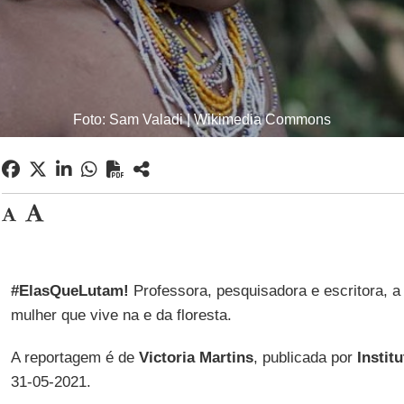
Foto: Sam Valadi | Wikimedia Commons
#ElasQueLutam!
Professora, pesquisadora e escritora, a
mulher que vive na e da floresta.
A reportagem é de
Victoria Martins
, publicada por
Instit
31-05-2021.