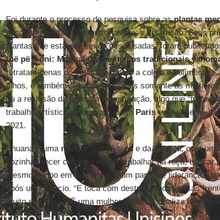
Foi durante o processo de pesquisa sobre as
plantas med
descobriu também um outro talento: a ilustração. Seus pr
plantas que estavam sendo pesquisadas, foram publicados
thë pë ã oni: Manual dos remédios tradicionais yanom
retratam cenas do cotidiano, como a coleta de alimentos,
filhos, e também situações as quais somente as mulhere
ou a reclusão da primeira menstruação, algo que “torna se
trabalho artístico já foi exposto em
Paris
e deve ser exib
2021.
Ehuana é uma
mulher
que vive na e da floresta, com uma 
cozinhar, tecer cestos e redes, trabalhar na roça, buscar 
mesmo tempo em que assume um papel de liderança, cria o
após um divórcio. “E toca com destreza todas essas fren
muito sorridente. É uma mulher incrível,” finaliza a pesq