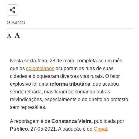
share
28 Mai 2021
Nesta sexta-feira, 28 de maio, completa-se um mês
que os
colombianos
ocuparam as ruas de suas
cidades e bloquearam diversas vias rurais. O fator
explosivo foi uma
reforma tributária
, que acabou
sendo retirada, mas foram se somando outras
reivindicações, especialmente a do direito ao protesto
sem represálias.
A reportagem é de
Constanza Vieira
, publicada por
Público
, 27-05-2021. A tradução é do
Cepat
.