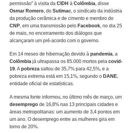
permissão” à visita da
CIDH
à
Colômbia
, disse
Osmar Romero
, do
Sutimac
, o sindicato da indústria
da produção cerâmica e de cimento e membro do
CNP
, em uma transmissão pelo
Facebook
, no dia 25
de maio, no encerramento dos diálogos que
alcançaram um pré-acordo com o governo.
Em 14 meses de hibernação devido à
pandemia
, a
Colômbia
já ultrapassa os 85.000 mortos pela
covid-
19
. A
pobreza
saltou de 35,7% para 42,5%, e a
pobreza extrema está em 15,1%, segundo o
DANE
,
entidade oficial de estatísticas.
A mesma fonte informou, no último mês de março, um
desemprego
de 16,8% nas 13 principais cidades e
áreas metropolitanas: um aumento de 3,4 pontos em
um ano. O desemprego entre as mulheres gira em
torno de 20%.