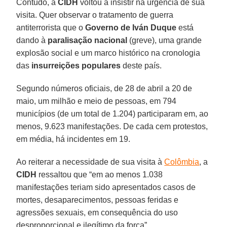
Contudo, a
CIDH
voltou a insistir na urgência de sua
visita. Quer observar o tratamento de guerra
antiterrorista que o
Governo de Iván Duque
está
dando à
paralisação nacional
(greve), uma grande
explosão social e um marco histórico na cronologia
das
insurreições populares
deste país.
Segundo números oficiais, de 28 de abril a 20 de
maio, um milhão e meio de pessoas, em 794
municípios (de um total de 1.204) participaram em, ao
menos, 9.623 manifestações. De cada cem protestos,
em média, há incidentes em 19.
Ao reiterar a necessidade de sua visita à
Colômbia
, a
CIDH
ressaltou que “em ao menos 1.038
manifestações teriam sido apresentados casos de
mortes, desaparecimentos, pessoas feridas e
agressões sexuais, em consequência do uso
desproporcional e ilegítimo da força”.