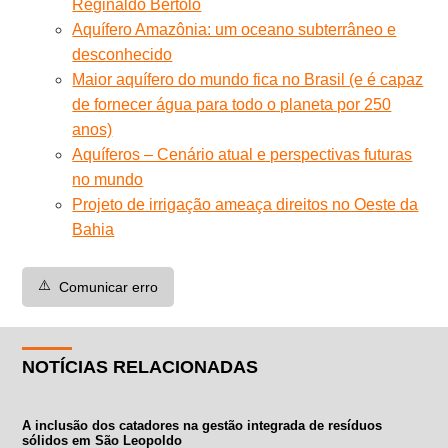
Reginaldo Bertolo
Aquífero Amazônia: um oceano subterrâneo e
desconhecido
Maior aquífero do mundo fica no Brasil (e é capaz
de fornecer água para todo o planeta por 250
anos)
Aquíferos – Cenário atual e perspectivas futuras
no mundo
Projeto de irrigação ameaça direitos no Oeste da
Bahia
⚠️
Comunicar erro
NOTÍCIAS RELACIONADAS
A inclusão dos catadores na gestão integrada de resíduos
sólidos em São Leopoldo