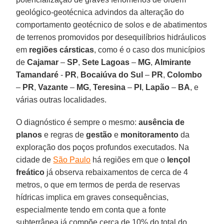
geológico-geotécnica advindos da alteração do
comportamento geotécnico de solos e de abatimentos
de terrenos promovidos por desequilíbrios hidráulicos
em
regiões cársticas
, como é o caso dos municípios
de
Cajamar
–
SP
,
Sete Lagoas
–
MG
,
Almirante
Tamandaré
-
PR
,
Bocaiúva do Sul
–
PR
,
Colombo
–
PR
,
Vazante
–
MG
,
Teresina
–
PI
,
Lapão
–
BA
, e
várias outras localidades.
O diagnóstico é sempre o mesmo:
ausência de
planos
e regras de
gestão
e
monitoramento
da
exploração dos poços profundos executados. Na
cidade de
São Paulo
há regiões em que o
lençol
freático
já observa rebaixamentos de cerca de 4
metros, o que em termos de perda de reservas
hídricas implica em graves consequências,
especialmente tendo em conta que a fonte
subterrânea já compõe cerca de 10% do total do