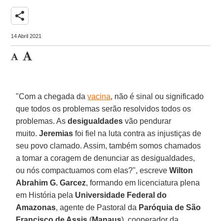
share
14 Abril 2021
"Com a chegada da
vacina
, não é sinal ou significado
que todos os problemas serão resolvidos todos os
problemas. As
desigualdades
vão pendurar
muito.
Jeremias
foi fiel na luta contra as injustiças de
seu povo clamado. Assim, também somos chamados
a tomar a coragem de denunciar as desigualdades,
ou nós compactuamos com elas?", escreve
Wilton
Abrahim G. Garcez
, formando em licenciatura plena
em História pela
Universidade Federal do
Amazonas
, agente de Pastoral da
Paróquia de São
Francisco de Assis
(
Manaus
), cooperador da