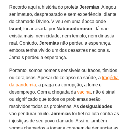
Recordo aqui a história do profeta
Jeremias
. Alegou
ser imaturo, despreparado e sem experiência, diante
do chamado Divino. Viveu em uma época onde
Israel
, foi arrasada por
Nabucodonosor
. Já não
existia mais, nem cidade, nem templo, nem dinastia
real. Contudo,
Jeremias
não perdeu a esperança,
embora tenha vivido um dos desastres nacionais.
Jamais perdeu a esperança.
Portanto, somos homens sensíveis ou fracos, tímidos
ou corajosos. Apesar do colapso na saúde, a
tragédia
da pandemia
, a praga da corrupção, a fome e
desemprego. Com a chegada da
vacina
, não é sinal
ou significado que todos os problemas serão
resolvidos todos os problemas. As
desigualdades
vão pendurar muito.
Jeremias
foi fiel na luta contra as
injustiças de seu povo clamado. Assim, também
somos chamados a tomar a coragem de denunciar as