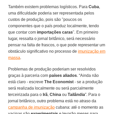
Também existem problemas logísticos. Para
Cuba
,
uma dificuldade poderia ser representada pelos
custos de produção, pois são "poucos os
componentes que o país produz localmente, tendo
que contar com
importações caras
". Em primeiro
lugar, ressalta o jornal britânico, será necessário
pensar na falta de frascos, o que pode representar um
obstáculo significativo no processo de
imunização em
massa
.
Problemas de produção poderiam ser resolvidos
graças à parceria com
países aliados
. “Ainda não
está claro - escreve
The Economist
- se a produção
será realizada localmente ou será parcialmente
terceirizada para o
Irã
,
China
ou
Tailândia
”. Para o
jornal britânico, outro problema está no atraso da
campanha de imunização
cubana: até o momento as
vacinas são
experimentais
e levarão meses para