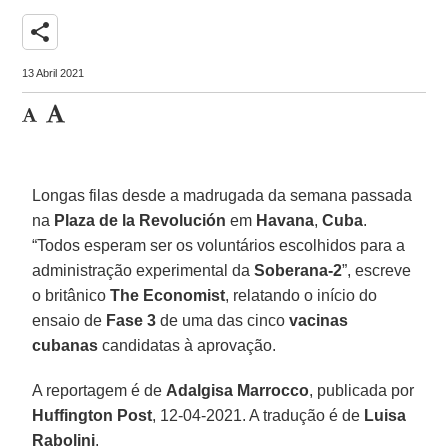
share
13 Abril 2021
Longas filas desde a madrugada da semana passada
na
Plaza de la Revolución
em
Havana
,
Cuba
.
“Todos esperam ser os voluntários escolhidos para a
administração experimental da
Soberana-2
”, escreve
o britânico
The Economist
, relatando o início do
ensaio de
Fase 3
de uma das cinco
vacinas
cubanas
candidatas à aprovação.
A reportagem é de
Adalgisa Marrocco
, publicada por
Huffington Post
, 12-04-2021. A tradução é de
Luisa
Rabolini
.