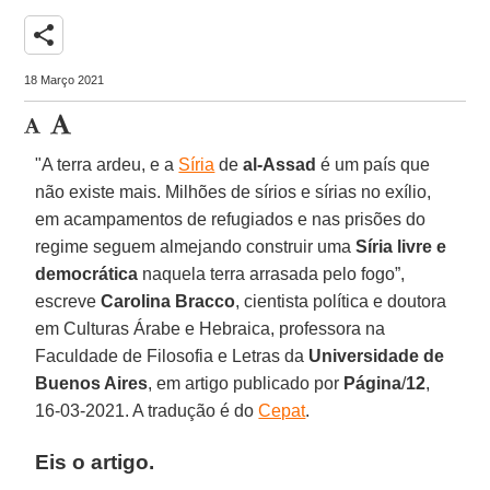
share
18 Março 2021
"A terra ardeu, e a
Síria
de
al-Assad
é um país que
não existe mais. Milhões de sírios e sírias no exílio,
em acampamentos de refugiados e nas prisões do
regime seguem almejando construir uma
Síria
livre
e
democrática
naquela terra arrasada pelo fogo”,
escreve
Carolina
Bracco
, cientista política e doutora
em Culturas Árabe e Hebraica, professora na
Faculdade de Filosofia e Letras da
Universidade de
Buenos Aires
, em artigo publicado por
Página
/
12
,
16-03-2021. A tradução é do
Cepat
.
Eis o artigo.