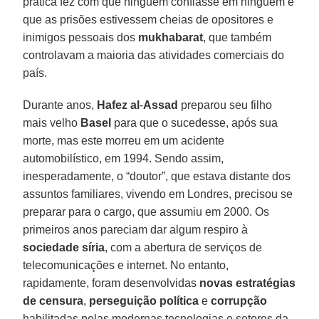
prática fez com que ninguém confiasse em ninguém e
que as prisões estivessem cheias de opositores e
inimigos pessoais dos
mukhabarat
, que também
controlavam a maioria das atividades comerciais do
país.
Durante anos,
Hafez
al
-
Assad
preparou seu filho
mais velho
Basel
para que o sucedesse, após sua
morte, mas este morreu em um acidente
automobilístico, em 1994. Sendo assim,
inesperadamente, o “doutor”, que estava distante dos
assuntos familiares, vivendo em Londres, precisou se
preparar para o cargo, que assumiu em 2000. Os
primeiros anos pareciam dar algum respiro à
sociedade síria
, com a abertura de serviços de
telecomunicações e internet. No entanto,
rapidamente, foram desenvolvidas
novas estratégias
de censura
,
perseguição
política
e
corrupção
habilitadas pelas modernas tecnologias e setores da