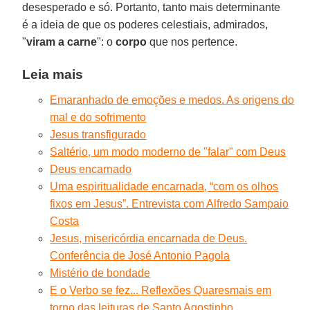
desesperado e só. Portanto, tanto mais determinante
é a ideia de que os poderes celestiais, admirados,
"
viram a carne
": o
corpo
que nos pertence.
Leia mais
Emaranhado de emoções e medos. As origens do
mal e do sofrimento
Jesus transfigurado
Saltério, um modo moderno de "falar" com Deus
Deus encarnado
Uma espiritualidade encarnada, “com os olhos
fixos em Jesus”. Entrevista com Alfredo Sampaio
Costa
Jesus, misericórdia encarnada de Deus.
Conferência de José Antonio Pagola
Mistério de bondade
E o Verbo se fez... Reflexões Quaresmais em
torno das leituras de Santo Agostinho