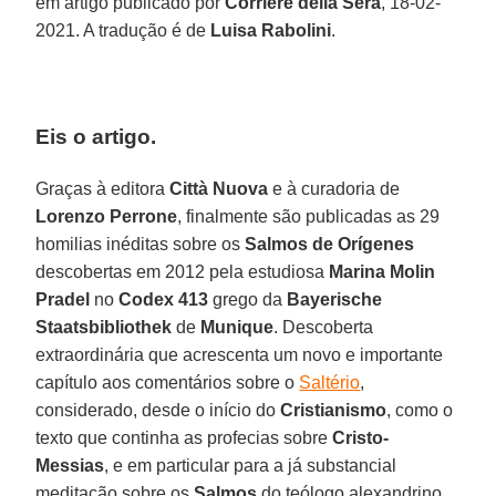
em artigo publicado por
Corriere della Sera
, 18-02-
2021. A tradução é de
Luisa Rabolini
.
Eis o artigo.
Graças à editora
Città Nuova
e à curadoria de
Lorenzo Perrone
, finalmente são publicadas as 29
homilias inéditas sobre os
Salmos de Orígenes
descobertas em 2012 pela estudiosa
Marina Molin
Pradel
no
Codex 413
grego da
Bayerische
Staatsbibliothek
de
Munique
. Descoberta
extraordinária que acrescenta um novo e importante
capítulo aos comentários sobre o
Saltério
,
considerado, desde o início do
Cristianismo
, como o
texto que continha as profecias sobre
Cristo-
Messias
, e em particular para a já substancial
meditação sobre os
Salmos
do teólogo alexandrino.