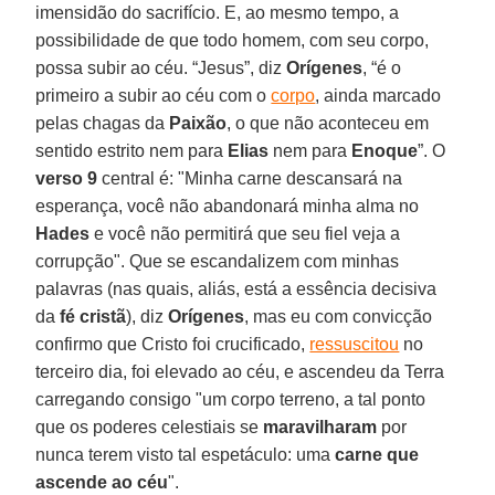
imensidão do sacrifício. E, ao mesmo tempo, a
possibilidade de que todo homem, com seu corpo,
possa subir ao céu. “Jesus”, diz
Orígenes
, “é o
primeiro a subir ao céu com o
corpo
, ainda marcado
pelas chagas da
Paixão
, o que não aconteceu em
sentido estrito nem para
Elias
nem para
Enoque
”. O
verso 9
central é: "Minha carne descansará na
esperança, você não abandonará minha alma no
Hades
e você não permitirá que seu fiel veja a
corrupção". Que se escandalizem com minhas
palavras (nas quais, aliás, está a essência decisiva
da
fé cristã
), diz
Orígenes
, mas eu com convicção
confirmo que Cristo foi crucificado,
ressuscitou
no
terceiro dia, foi elevado ao céu, e ascendeu da Terra
carregando consigo "um corpo terreno, a tal ponto
que os poderes celestiais se
maravilharam
por
nunca terem visto tal espetáculo: uma
carne que
ascende ao céu
".