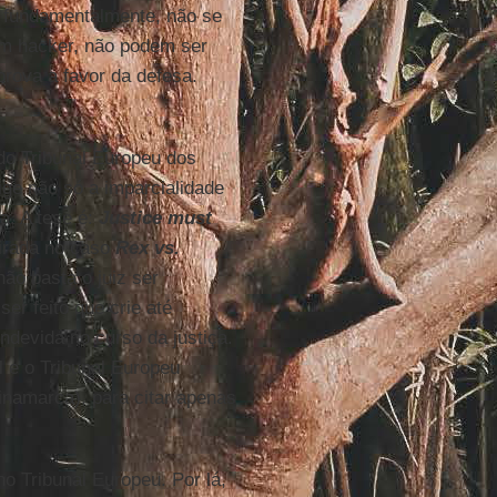
, fundamentalmente, não se
um hacker, não podem ser
rova a favor da defesa.
do Tribunal Europeu dos
ige não só a imparcialidade
ça. A tese é:
Justice must
pirada no caso
Rex vs.
ão basta o juiz ser
er feito que crie até
ndevida no curso da justiça.
l e o Tribunal Europeu
inamarca), para citar apenas
o Tribunal Europeu. Por lá,