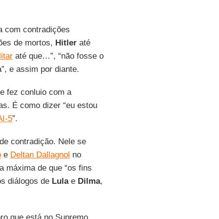
a com contradições
hões de mortos,
Hitler
até
itar
até que…”, “não fosse o
, e assim por diante.
ue fez conluio com a
ias. É como dizer “eu estou
AI-5
”.
de contradição. Nele se
o
e
Deltan Dallagnol
no
 a máxima de que “os fins
 os diálogos de
Lula
e
Dilma
,
oro que está no Supremo