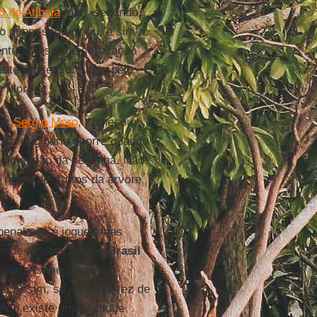
io de Atibaia
, que, segundo
ro quem sentenciou, e sim a
ntual “tese” de separação
ste processo. Aliás, pelo
e Moro.
uiz
Sergio Moro
, começou
itude originária ocorre quando
a dimensão da peçonha. Não
 nome de “frutos da árvore
enal não é joguete nas
em de mostrar para o
Brasil
erege. As mensagens
s. Assim, se o juiz se fez de
lico existe uma ilicitude