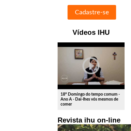
Vídeos IHU
play_circle_outline
18º Domingo do tempo comum -
Ano A - Dai-lhes vós mesmos de
comer
Revista ihu on-line