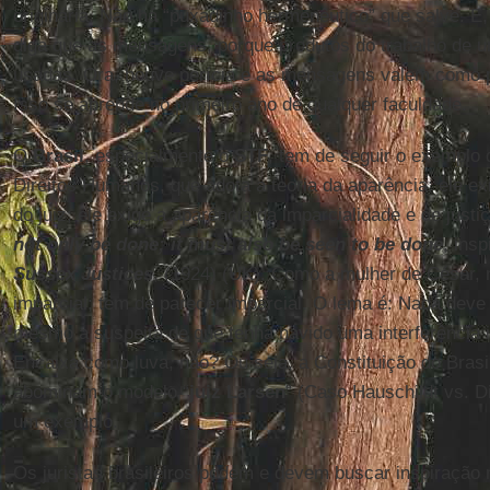
originária. Não há “puxadinho hermenêutico” que salve. E
diga que as mensagens, porque produtos do trabalho de 
usadas. Ora, houve perícia e as mensagens valem como p
Isso se aprende no primeiro ano de qualquer faculdade.
O
Brasil
, especialmente o
STF
, tem de seguir o exemplo 
Direitos Humanos, que adota a teoria da aparência: ele ex
do juiz; ele exige a aparência da imparcialidade e de justi
not only be done; it must also be seen to be done
, ins
Sussex Justices
, (1924) (UK). Como a mulher de César, n
imparcial; tem de parecer imparcial. O lema é: Nada deve s
mesmo a suspeita de que tenha havido uma interferência i
Encaixa como luva, não? Ou seja, a Constituição do Brasi
abominam o modelo “
juiz Larsen
” (Caso Hauschildt vs. D
um exemplo.
Os juristas brasileiros podem e devem buscar inspiração n