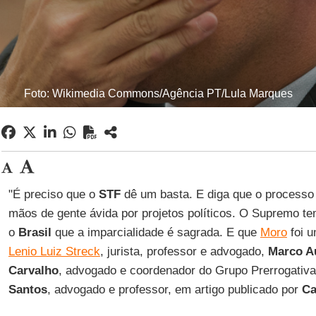
Foto: Wikimedia Commons/Agência PT/Lula Marques
"É preciso que o
STF
dê um basta. E diga que o processo 
mãos de gente ávida por projetos políticos. O Supremo t
o
Brasil
que a imparcialidade é sagrada. E que
Moro
foi u
Lenio Luiz Streck
, jurista, professor e advogado,
Marco Au
Carvalho
, advogado e coordenador do Grupo Prerrogativ
Santos
, advogado e professor, em artigo publicado por
Ca