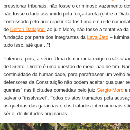
pressionar tribunais, não fosse o criminoso vazamento do
não fosse o lado assumido pela força-tarefa (entre o Diab
confessado pelo procurador Carlos Lima em rede nacional
de
Deltan Dallagnol
ao juiz Moro, não fosse a tentativa da
fundação por parte dos integrantes da
Lava Jato
– fulmina
tudo isso, até que…”!
Falemos, pois, a sério. Uma democracia exige o
rule of l
de Direito. Direito é uma questão de meio, não de fim. N
continuidade da humanidade, para parafrasear um velho ad
defensores da Constituição não podem aceitar qualquer te
quentes” nas ilicitudes cometidas pelo juiz
Sergio Moro
e a
salvar o “insalvável”. Todos os atos tramados pela acusa
as quebras das garantias e dos tratados internacionais 
sério, de ilicitudes originárias.
Por isso, temos de ficar atentos a uma espécie de “puxad