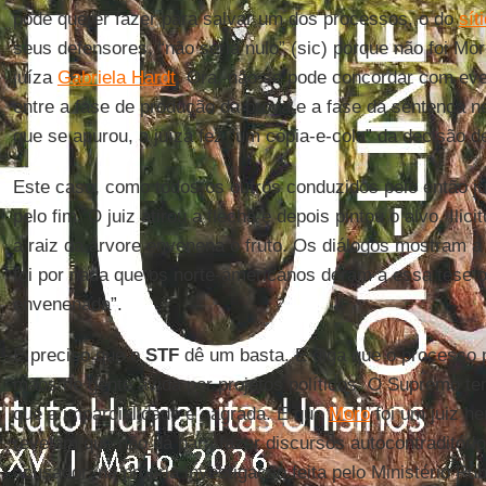
pode querer fazer para salvar um dos processos, o do
sít
seus defensores, “não seria nulo” (sic) porque não foi Mo
juíza
Gabriela Hardt
. Ora, não se pode concordar com eve
entre a fase de produção da prova e a fase da sentença ne
que se apurou, a juíza fez “um cópia-e-cola” da decisão d
Este caso, como todos os outros conduzidos pelo então j
pelo fim. O juiz atirou a flecha e depois pintou o alvo. Ilic
a raiz da árvore envenena o fruto. Os diálogos mostram 
foi por nada que os norte-americanos deram a essa tese o
envenenada”.
É preciso que o
STF
dê um basta. E diga que o processo p
mãos de gente ávida por projetos políticos. O Supremo t
que a imparcialidade é sagrada. E que
Moro
foi um juiz h
revelam que não dá para fazer discursos autocontraditório
acusador, na própria investigação feita pelo Ministério Púb