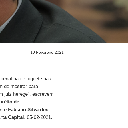
10 Fevereiro 2021
penal não é joguete nas
em de mostrar para
m juiz herege", escrevem
rélio de
as e
Fabiano Silva dos
rta
Capital
, 05-02-2021.