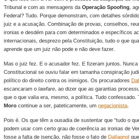
Tribunal e com as mensagens da
Operação Spoofing
, ag
Federal? Tudo. Porque demonstram, com detalhes sórdidos
juiz e a acusação. Combinação de provas, conselhos, reun
ironias e desdém para com determinados e específicos a
internacionais, desprezo pela Constituição, tudo o que qua
aprende que um juiz não pode e não deve fazer.
Mas o juiz fez. E o acusador fez. E fizeram juntos. Nunca
Constitucional se ouviu falar em tamanha conspiração jud
político do direito contra os inimigos. Os procuradores
Dal
escancaram o
lawfare
, ao dizer que as garantias processu
que o que valia era, mesmo, a política. Tudo confessado.
Moro
continue a ser, pateticamente, um
negacionista
.
Pois é. Os que têm a ousadia de sustentar que “tudo o que
podem usar com certo grau de coerência as ironias de Ve
fosse a falta de isenção, não fosse o fato de
Dallagnol
que