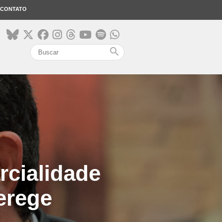
CONTATO
search
rcialidade
erege