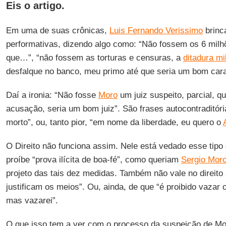
Eis o artigo.
Em uma de suas crônicas,
Luis Fernando Verissimo
brinc
performativas, dizendo algo como: “Não fossem os 6 mil
que…”, “não fossem as torturas e censuras, a
ditadura mil
desfalque no banco, meu primo até que seria um bom cara”
Daí a ironia: “Não fosse
Moro
um juiz suspeito, parcial, q
acusação, seria um bom juiz”. São frases autocontraditór
morto”, ou, tanto pior, “em nome da liberdade, eu quero o
O Direito não funciona assim. Nele está vedado esse tipo 
proíbe “prova ilícita de boa-fé”, como queriam
Sergio Mor
projeto das tais dez medidas. Também não vale no direito
justificam os meios”. Ou, ainda, de que “é proibido vazar
mas vazarei”.
O que isso tem a ver com o processo da suspeição de M