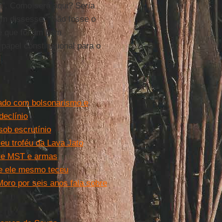
”. Como será aqui? Seria
ém dissesse: “Não fosse o
té que foi um bom
papel constitucional para o
uado com bolsonarismo e
eclínio
ob escrutínio
eu troféu da Lava Jato
bre MST e armas
ue ele mesmo teceu
oro por seis anos fala sobre