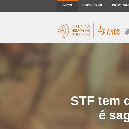
INÍCIO
SOBRE O IHU
PROGRAM
STF tem d
é sa