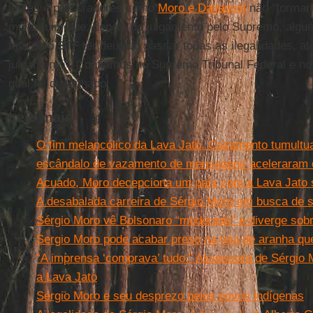
juízes e procuradores como
Moro e Dallagnol
não “formam
muito ruim que, depois do julgamento pelo Supremo, algu
fato de o
STF
ter deixado passar todas as ilegalidades, a
julgamento”. Confiamos no Supremo Tribunal Federal e no 
qual foi desenhado.
Leia mais
O fim melancólico da Lava Jato. Casamento tumult
escândalo de vazamento de mensagens aceleraram d
Acuado, Moro decepciona um país com a Lava Jato s
A desabalada carreira de Sérgio Moro em busca de s
Sérgio Moro vê Bolsonaro “moderado” e diverge so
Sergio Moro pode acabar preso na teia de aranha q
“A imprensa ‘comprava’ tudo.” Assessora de Sérgio M
a Lava Jato
Sérgio Moro e seu desprezo pelos povos indígenas