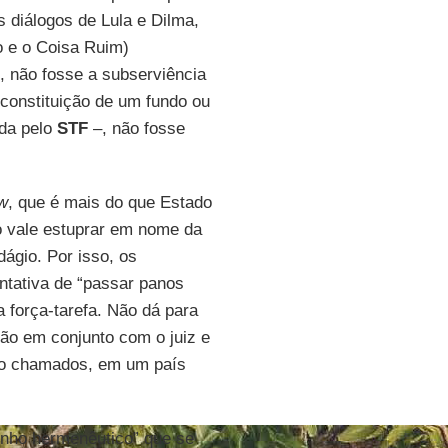
s diálogos de Lula e Dilma,
o e o Coisa Ruim)
, não fosse a subserviência
 constituição de um fundo ou
da pelo
STF
–, não fosse
aw
, que é mais do que Estado
ão vale estuprar em nome da
ágio. Por isso, os
ntativa de “passar panos
 força-tarefa. Não dá para
ção em conjunto com o juiz e
são chamados, em um país
inho hermenêutico” que se