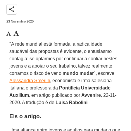
share
23 Novembro 2020
"A rede mundial está formada, a radicalidade
saudável das propostas é evidente, o entusiasmo
contagia: se optarmos por continuar a confiar nestes
jovens e a apoiar o seu trabalho, talvez realmente
corramos o risco de ver o
mundo mudar
", escreve
Alessandra Smerilli
, economista e irmã salesiana
italiana e professora da
Pontifícia Universidade
Auxilium
, em artigo publicado por
Avvenire
, 22-11-
2020. A tradução é de
Luisa Rabolini
.
Eis o artigo.
Uma aliança entre jovens e adultos para mudar o que