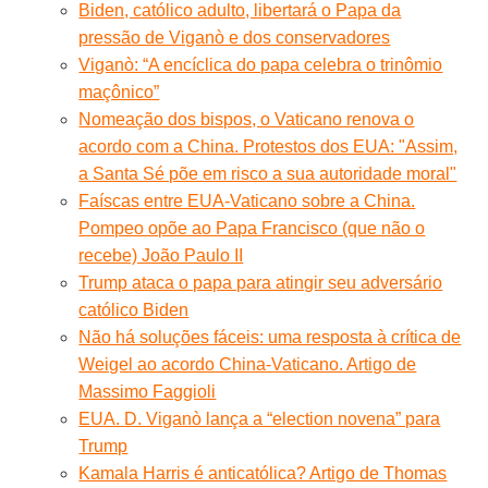
Biden, católico adulto, libertará o Papa da
pressão de Viganò e dos conservadores
Viganò: “A encíclica do papa celebra o trinômio
maçônico”
Nomeação dos bispos, o Vaticano renova o
acordo com a China. Protestos dos EUA: "Assim,
a Santa Sé põe em risco a sua autoridade moral"
Faíscas entre EUA-Vaticano sobre a China.
Pompeo opõe ao Papa Francisco (que não o
recebe) João Paulo II
Trump ataca o papa para atingir seu adversário
católico Biden
Não há soluções fáceis: uma resposta à crítica de
Weigel ao acordo China-Vaticano. Artigo de
Massimo Faggioli
EUA. D. Viganò lança a “election novena” para
Trump
Kamala Harris é anticatólica? Artigo de Thomas