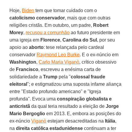
Hoje,
Biden
tem que tomar cuidado com o
catolicismo conservador
, mais que com outras
religiões cristãs. Em outubro, um padre,
Robert
Morey
,
recusou a comunhão
ao futuro presidente em
uma igreja em
Florence
,
Carolina do Sul
, por seu
apoio ao
aborto
: tese relançada pelo cardeal
conservador
Raymond Leo Burke
. E o ex-núncio em
Washington
,
Carlo Maria Viganò
, crítico obsessivo
de
Francisco
, escreveu a enésima carta de
solidariedade a
Trump
pela "
colossal fraude
eleitoral
"; e estigmatizou uma suposta infame aliança
entre "Estado profundo americano" e "Igreja
profunda". Evoca uma
conspiração globalista e
anticristã
da qual teria resultado a eleição de
Jorge
Mario Bergoglio
em 2013. E, embora as posições do
ex-núncio
Viganò
estejam desacreditadas na
Itália
,
na
direita católica estadunidense
continuam a ter