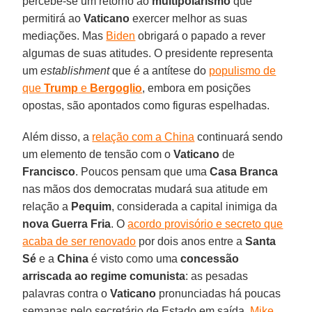
percebe-se um retorno ao
multipolarismo
que
permitirá ao
Vaticano
exercer melhor as suas
mediações. Mas
Biden
obrigará o papado a rever
algumas de suas atitudes. O presidente representa
um
establishment
que é a antítese do
populismo de
que
Trump
e
Bergoglio
, embora em posições
opostas, são apontados como figuras espelhadas.
Além disso, a
relação com a China
continuará sendo
um elemento de tensão com o
Vaticano
de
Francisco
. Poucos pensam que uma
Casa Branca
nas mãos dos democratas mudará sua atitude em
relação a
Pequim
, considerada a capital inimiga da
nova Guerra Fria
. O
acordo provisório e secreto que
acaba de ser renovado
por dois anos entre a
Santa
Sé
e a
China
é visto como uma
concessão
arriscada ao regime comunista
: as pesadas
palavras contra o
Vaticano
pronunciadas há poucas
semanas pelo secretário de Estado em saída,
Mike