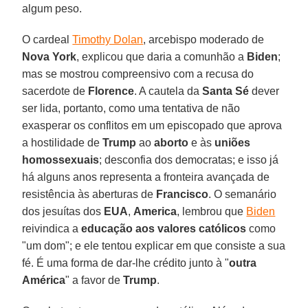
algum peso.
O cardeal
Timothy Dolan
, arcebispo moderado de
Nova York
, explicou que daria a comunhão a
Biden
;
mas se mostrou compreensivo com a recusa do
sacerdote de
Florence
. A cautela da
Santa Sé
dever
ser lida, portanto, como uma tentativa de não
exasperar os conflitos em um episcopado que aprova
a hostilidade de
Trump
ao
aborto
e às
uniões
homossexuais
; desconfia dos democratas; e isso já
há alguns anos representa a fronteira avançada de
resistência às aberturas de
Francisco
. O semanário
dos jesuítas dos
EUA
,
America
, lembrou que
Biden
reivindica a
educação aos valores católicos
como
"um dom"; e ele tentou explicar em que consiste a sua
fé. É uma forma de dar-lhe crédito junto à "
outra
América
" a favor de
Trump
.