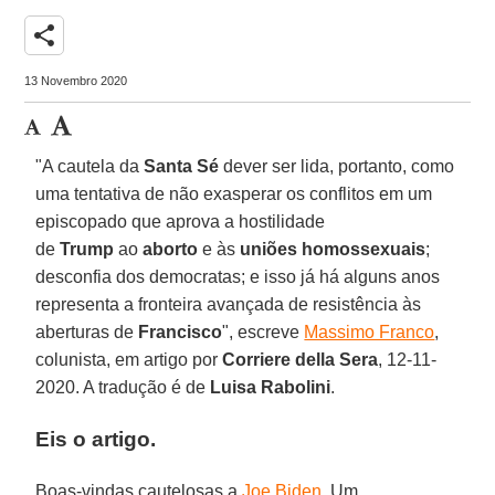
share
13 Novembro 2020
"A cautela da
Santa Sé
dever ser lida, portanto, como
uma tentativa de não exasperar os conflitos em um
episcopado que aprova a hostilidade
de
Trump
ao
aborto
e às
uniões homossexuais
;
desconfia dos democratas; e isso já há alguns anos
representa a fronteira avançada de resistência às
aberturas de
Francisco
", escreve
Massimo Franco
,
colunista, em artigo por
Corriere della Sera
, 12-11-
2020. A tradução é de
Luisa Rabolini
.
Eis o artigo.
Boas-vindas cautelosas a
Joe Biden
. Um