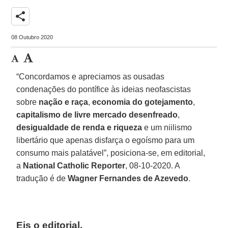
share
08 Outubro 2020
“Concordamos e apreciamos as ousadas
condenações do pontífice às ideias neofascistas
sobre
nação e raça
,
economia do gotejamento
,
capitalismo de livre mercado desenfreado
,
desigualdade de renda e riqueza
e um niilismo
libertário que apenas disfarça o egoísmo para um
consumo mais palatável”, posiciona-se, em editorial,
a
National Catholic Reporter
, 08-10-2020. A
tradução é de
Wagner Fernandes de Azevedo
.
Eis o editorial.