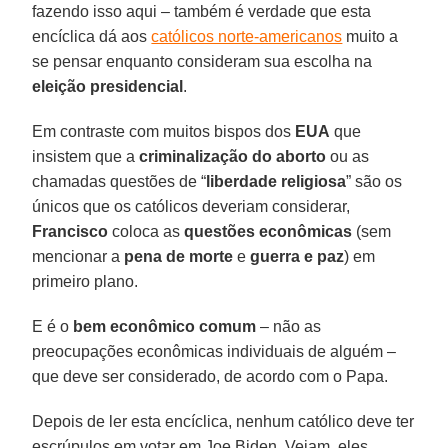
fazendo isso aqui – também é verdade que esta
encíclica dá aos
católicos norte-americanos
muito a
se pensar enquanto consideram sua escolha na
eleição presidencial
.
Em contraste com muitos bispos dos
EUA
que
insistem que a
criminalização do aborto
ou as
chamadas questões de “
liberdade religiosa
” são os
únicos que os católicos deveriam considerar,
Francisco
coloca as
questões econômicas
(sem
mencionar a
pena de morte
e
guerra e paz
) em
primeiro plano.
E é o
bem econômico comum
– não as
preocupações econômicas individuais de alguém –
que deve ser considerado, de acordo com o Papa.
Depois de ler esta encíclica, nenhum católico deve ter
escrúpulos em votar em Joe Biden. Vejam, eles