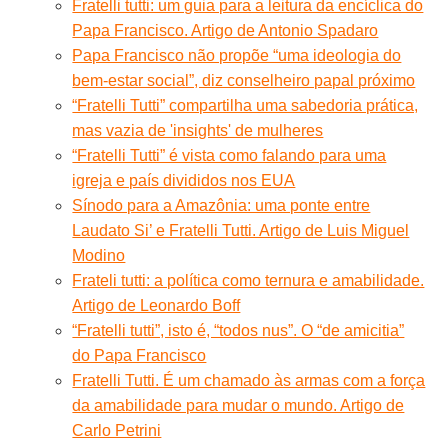
Fratelli tutti: um guia para a leitura da encíclica do
Papa Francisco. Artigo de Antonio Spadaro
Papa Francisco não propõe “uma ideologia do
bem-estar social”, diz conselheiro papal próximo
“Fratelli Tutti” compartilha uma sabedoria prática,
mas vazia de 'insights' de mulheres
“Fratelli Tutti” é vista como falando para uma
igreja e país divididos nos EUA
Sínodo para a Amazônia: uma ponte entre
Laudato Si’ e Fratelli Tutti. Artigo de Luis Miguel
Modino
Frateli tutti: a política como ternura e amabilidade.
Artigo de Leonardo Boff
“Fratelli tutti”, isto é, “todos nus”. O “de amicitia”
do Papa Francisco
Fratelli Tutti. É um chamado às armas com a força
da amabilidade para mudar o mundo. Artigo de
Carlo Petrini