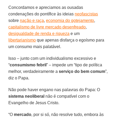
Concordamos e apreciamos as ousadas
condenações do pontífice às ideias
neofascistas
sobre
nação e raça
,
economia do gotejamento
,
capitalismo de livre mercado desenfreado
,
desigualdade de renda e riqueza
e um
libertarianismo
que apenas disfarça o egoísmo para
um consumo mais palatável.
Isso – junto com um individualismo excessivo e
“
consumismo febril
” – impede um “tipo de política
melhor, verdadeiramente a
serviço do bem comum
”,
diz o Papa.
Não pode haver engano nas palavras do Papa: O
sistema neoliberal
não é compatível com o
Evangelho de Jesus Cristo.
“O
mercado
, por si só, não resolve tudo, embora às