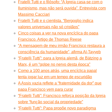
Fratelli Tutti e o filósofo: “A Igreja casa-se com o
Iluminismo, mas não será ouvida”. Entrevista com
Massimo Cacciari
Fratelli Tutti e o cientista. “Bergoglio indica
valores universais não só cristãos”
Cinco coisas a ver na nova encíclica do papa
Francisco. Artigo de Thomas Reese
“A mensagem de meu irmão Francisco restaura a
consciência da humanidade”, afirma Al-Tayyeb
“Fratelli Tutti”: para a Igreja alemã, de Bätzing a
Marx, é um “golpe no nervo desta época”
Como a 100 anos atrás, uma encíclica papal
tenta jogar luz em um tempo de escuridão
A Assis vazia reflete a “fraternidade da dor” que
papa Francisco vem para curar
“Fratelli Tutti”: Francisco reforça posição da Igreja
sobre “função social da propriedade”
“Fratelli Tutti”: Papa propõe novo paradigma