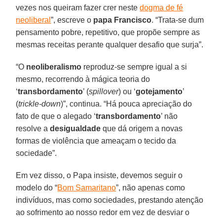
vezes nos queiram fazer crer neste
dogma de fé
neoliberal
”, escreve o
papa Francisco
. “Trata-se dum
pensamento pobre, repetitivo, que propõe sempre as
mesmas receitas perante qualquer desafio que surja”.
“O
neoliberalismo
reproduz-se sempre igual a si
mesmo, recorrendo à mágica teoria do
‘
transbordamento
’ (
spillover
) ou ‘
gotejamento
’
(
trickle-down
)”, continua. “Há pouca apreciação do
fato de que o alegado ‘
transbordamento
’ não
resolve a
desigualdade
que dá origem a novas
formas de violência que ameaçam o tecido da
sociedade”.
Em vez disso, o Papa insiste, devemos seguir o
modelo do “
Bom Samaritano
”, não apenas como
indivíduos, mas como sociedades, prestando atenção
ao sofrimento ao nosso redor em vez de desviar o