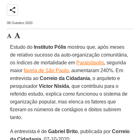
share
08 Outubro 2020
Estudo do
Instituto Pólis
mostrou que, após meses
de relativo sucesso da auto-organização comunitária,
os índices de mortalidade em
Paraisópolis
, segunda
maior
favela de São Paulo
, aumentaram 240%. Em
entrevista ao
Correio da Cidadania
, o arquiteto e
pesquisador
Victor Nisida
, que contribuiu para o
referido estudo, explica como funcionou o sistema de
organização popular, mas elenca os fatores que
fizeram os números de contágios e óbitos subirem
tanto.
A entrevista é de
Gabriel
Brito
, publicada por
Correio
da Cidadania
, 07-10-2020.