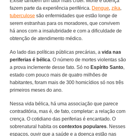
Existe também um fator mais cruel. Morte e doença
fazem parte da experiência periférica.
Dengue
,
zika
,
tuberculose
são enfermidades que estão longe de
serem estranhas para os moradores, que convivem
há anos com a insalubridade e com a dificuldade de
obtenção de atendimento médico.
Ao lado das políticas públicas precárias, a
vida nas
periferias é bélica
. O número de mortes violentas são
a prova inclemente desse fato. Só no
Espírito Santo
,
estado com pouco mais de quatro milhões de
habitantes, foram mais de 300 homicídios só nos três
primeiros meses do ano.
Nessa vida bélica, há uma associação que parece
contraditória, mas é, de fato, completar: a relação com
crença. O cotidiano das periferias é encantado. O
sobrenatural habita os
contextos
populares
. Nesses
espaços, ouvir que a saúde e a doença estão nas