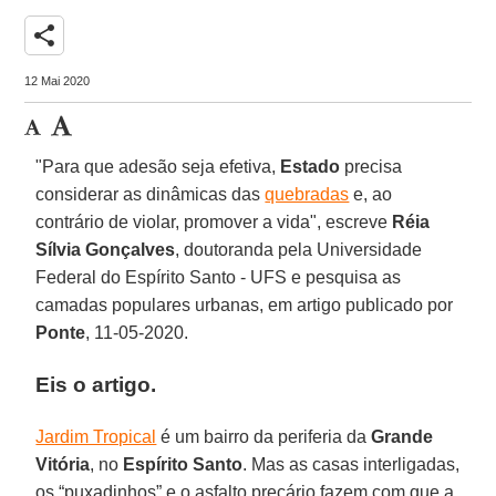
share
12 Mai 2020
"Para que adesão seja efetiva,
Estado
precisa
considerar as dinâmicas das
quebradas
e, ao
contrário de violar, promover a vida", escreve
Réia
Sílvia Gonçalves
, doutoranda pela Universidade
Federal do Espírito Santo - UFS e pesquisa as
camadas populares urbanas, em artigo publicado por
Ponte
, 11-05-2020.
Eis o artigo
.
Jardim Tropical
é um bairro da periferia da
Grande
Vitória
, no
Espírito
Santo
. Mas as casas interligadas,
os “puxadinhos” e o asfalto precário fazem com que a