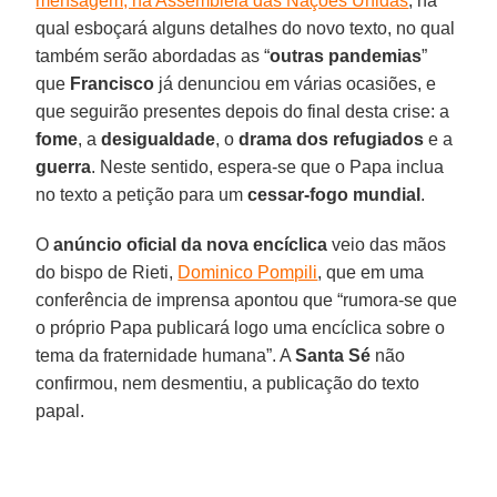
mensagem, na Assembleia das Nações Unidas
, na
qual esboçará alguns detalhes do novo texto, no qual
também serão abordadas as “
outras pandemias
”
que
Francisco
já denunciou em várias ocasiões, e
que seguirão presentes depois do final desta crise: a
fome
, a
desigualdade
, o
drama dos refugiados
e a
guerra
. Neste sentido, espera-se que o Papa inclua
no texto a petição para um
cessar-fogo mundial
.
O
anúncio oficial da nova encíclica
veio das mãos
do bispo de Rieti,
Dominico Pompili
, que em uma
conferência de imprensa apontou que “rumora-se que
o próprio Papa publicará logo uma encíclica sobre o
tema da fraternidade humana”. A
Santa
Sé
não
confirmou, nem desmentiu, a publicação do texto
papal.