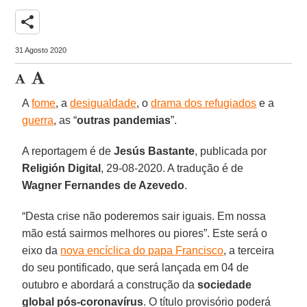
share
31 Agosto 2020
A
fome
, a
desigualdade
, o
drama dos refugiados
e a
guerra
, as “
outras
pandemias
”.
A reportagem é de
Jesús Bastante
, publicada por
Religión Digital
, 29-08-2020. A tradução é de
Wagner Fernandes de Azevedo
.
“Desta crise não poderemos sair iguais. Em nossa
mão está sairmos melhores ou piores”. Este será o
eixo da
nova encíclica do papa Francisco
, a terceira
do seu pontificado, que será lançada em 04 de
outubro e abordará a construção da
sociedade
global pós-coronavírus
. O título provisório poderá