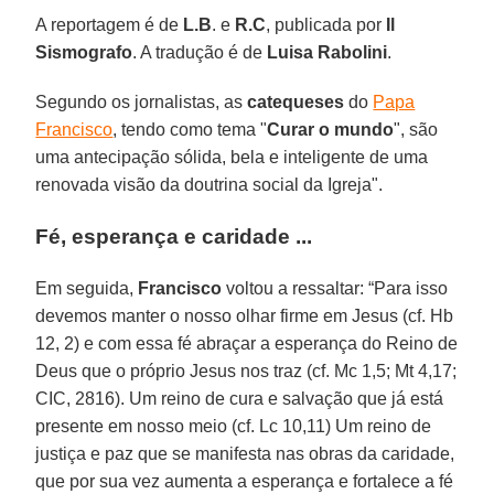
A reportagem é de
L.B
. e
R.C
, publicada por
Il
Sismografo
. A tradução é de
Luisa Rabolini
.
Segundo os jornalistas, as
catequeses
do
Papa
Francisco
, tendo como tema "
Curar o mundo
", são
uma antecipação sólida, bela e inteligente de uma
renovada visão da doutrina social da Igreja".
Fé, esperança e caridade ...
Em seguida,
Francisco
voltou a ressaltar: “Para isso
devemos manter o nosso olhar firme em Jesus (cf. Hb
12, 2) e com essa fé abraçar a esperança do Reino de
Deus que o próprio Jesus nos traz (cf. Mc 1,5; Mt 4,17;
CIC, 2816). Um reino de cura e salvação que já está
presente em nosso meio (cf. Lc 10,11) Um reino de
justiça e paz que se manifesta nas obras da caridade,
que por sua vez aumenta a esperança e fortalece a fé