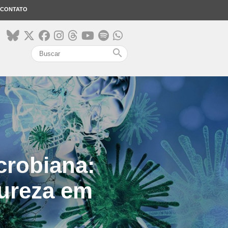
CONTATO
search
icrobiana:
tureza em