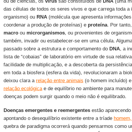
ou de ciências, os
vírus
são constituídos de
DNA
(uma mo
das células de todos os seres vivos e que carrega toda a
organismo) ou
RNA
(molécula que apresenta informações
coordenar a produção de proteínas) e
proteína
. Por tanto
macro
ou
microrganismos
, ou provenientes de organis
também, invadir ou estabelecer-se em uma célula. Algum
passado sobre a estrutura e comportamento do
DNA
, a i
lista de “cobaias” de laboratório em virtude de sua relativ
facilidade de multiplicação, e a descoberta da persistênc
em toda a biosfera (esfera da vida), revolucionaram a bio
deixou clara a
relação entre animais
(o homem incluído) e
relação ecológica
e de equilíbrio no ambiente para manut
doenças podem surgir quando o meio não é equilibrado.
Doenças emergentes e reemergentes
estão aparecendo 
apontando o desequilíbrio existente entre a tríade
homem, 
quebra de paradigma ocorrerá quando pensarmos como um