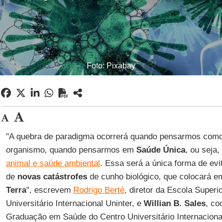
Foto: Pixabay
"A quebra de paradigma ocorrerá quando pensarmos como
organismo, quando pensarmos em
Saúde
Única
, ou seja,
animal e saúde ambiental
. Essa será a única forma de ev
de
novas catástrofes
de cunho biológico, que colocará em
Terra
", escrevem
Rodrigo Berté
, diretor da Escola Super
Universitário Internacional Uninter, e
Willian B. Sales
, co
Graduação em Saúde do Centro Universitário Internacional