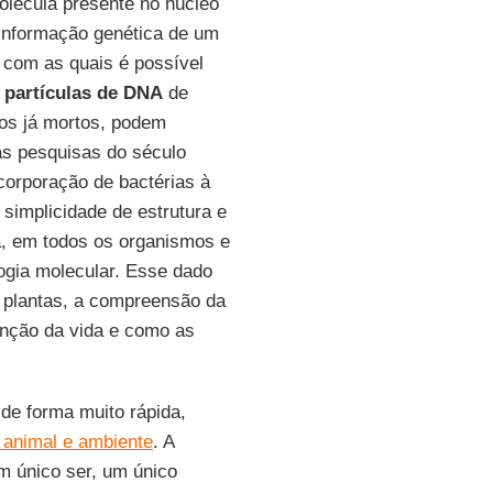
lécula presente no núcleo
 informação genética de um
 com as quais é possível
,
partículas de
DNA
de
mos já mortos, podem
as pesquisas do século
ncorporação de bactérias à
a simplicidade de estrutura e
ia, em todos os organismos e
logia molecular. Esse dado
 plantas, a compreensão da
enção da vida e como as
de forma muito rápida,
animal e ambiente
. A
 único ser, um único