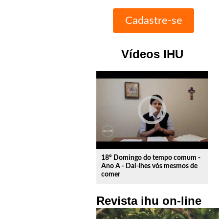
Vídeos IHU
play_circle_outline
18º Domingo do tempo comum -
Ano A - Dai-lhes vós mesmos de
comer
Revista ihu on-line