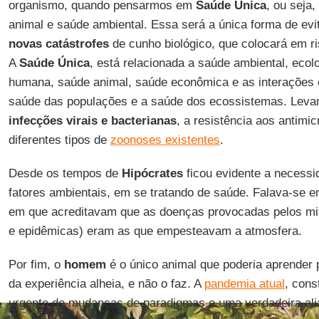
organismo, quando pensarmos em
Saúde
Única
, ou seja
animal e saúde ambiental. Essa será a única forma de ev
novas catástrofes
de cunho biológico, que colocará em ri
A
Saúde Única
, está relacionada a saúde ambiental, ecol
humana, saúde animal, saúde econômica e as interações e
saúde das populações e a saúde dos ecossistemas. Leva
infecções virais e bacterianas
, a resistência aos antimi
diferentes tipos de
zoonoses existentes
.
Desde os tempos de
Hipócrates
ficou evidente a necessi
fatores ambientais, em se tratando de saúde. Falava-se 
em que acreditavam que as doenças provocadas pelos mi
e epidêmicas) eram as que empesteavam a atmosfera.
Por fim, o
homem
é o único animal que poderia aprender 
da experiência alheia, e não o faz. A
pandemia atual
, cons
urgente de mudanças de paradigmas e uma verdadeira ali