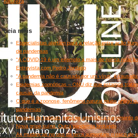
natureza
.
Leia mais
Especialistas alertam para a relação entre ação hum
de pandemias
“A COVID-19 é um exemplo a mais de nossa relação 
Entrevista com Pedro Jordano
“A pandemia não é causada por um vírus, é causada
Epidemias zoonóticas – ONU diz que estamos tratan
causas da pandemia
O que é a zoonose, fenômeno natural muito antigo q
pandemias
Invasão de habitats naturais intensifica surgimento
Nova gripe suína. Outra pandemia brotando
As mudanças no uso da terra aumentam o risco de s