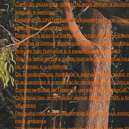
Como as mudanças no uso da terra afetam a dissem
animais e pessoas?
Relatório da ONU defende abordagem que une saúde
para evitar futuras pandemias
Gestando a próxima pandemia. Artigo de Silvia Ribei
Serão as próximas pandemias gestadas na Amazônia
Animais não humanos e a pandemia de Covid-19
‘Não há solução para saúde humana sem pensar inju
os animais e o ambiente’
Os ecossistemas, humanos e animais, estão todos 
O assassinato e a exploração de animais nos coloc
Comércio global de répteis é um viveiro de doenças,
Organizações de proteção animal pedem à OMS o fi
silvestres
Pesquisa relaciona a disseminação de vírus, a extin
meio ambiente
“Não joguem a culpa no morcego”. Entrevista com Sil