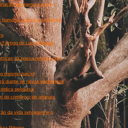
inação de doenças entre
 humana, animal e ambiental
ro
? Artigo de Luiz Marques
stiças da nossa relação com
no mesmo barco!
ará diante de novas pandemias
 indica pesquisa
m do comércio de animais
ção da vida selvagem e o
via Ribeiro