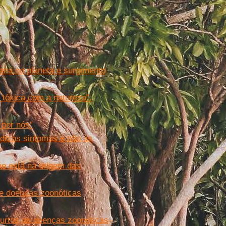
ana no planeta e surgimento
tóxica com a natureza”.
 por nós”
do os sintomas e não as
ue está na origem das
 de doenças zoonóticas
urtos de doenças zoonóticas