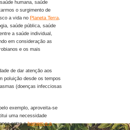
, saúde humana, saúde
itarmos o surgimento de
sco a vida no
Planeta Terra
.
ogia, saúde pública, saúde
ntre a saúde individual,
ndo em consideração as
crobianos e os mais
dade de dar atenção aos
em poluição desde os tempos
asmas (doenças infecciosas
pelo exemplo, aproveita-se
titui uma necessidade
ança entre o
homem e a