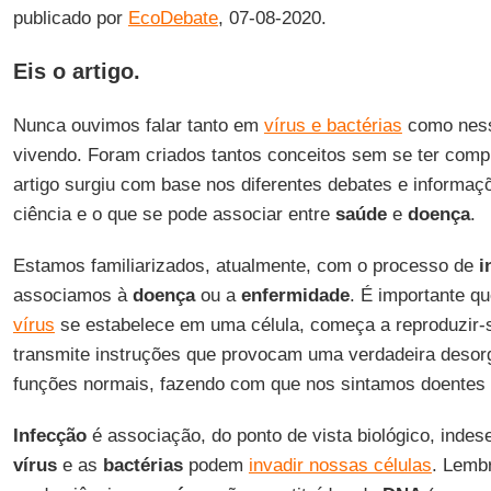
publicado por
EcoDebate
, 07-08-2020.
Eis o artigo.
Nunca ouvimos falar tanto em
vírus e bactérias
como nes
vivendo. Foram criados tantos conceitos sem se ter compr
artigo surgiu com base nos diferentes debates e informaç
ciência e o que se pode associar entre
saúde
e
doença
.
Estamos familiarizados, atualmente, com o processo de
i
associamos à
doença
ou a
enfermidade
. É importante q
vírus
se estabelece em uma célula, começa a reproduzir-s
transmite instruções que provocam uma verdadeira deso
funções normais, fazendo com que nos sintamos doentes 
Infecção
é associação, do ponto de vista biológico, inde
vírus
e as
bactérias
podem
invadir nossas células
. Lemb