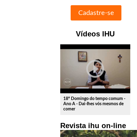
Vídeos IHU
play_circle_outline
18º Domingo do tempo comum -
Ano A - Dai-lhes vós mesmos de
comer
Revista ihu on-line