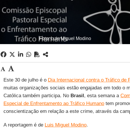
Foto: Luis Miguel Modino
Este 30 de julho é o
Dia Internacional contra o Tráfico de
muitas organizações sociais estão engajadas em todo o m
Católica também participa. No
Brasil
, esta semana a
Comi
Especial de Enfrentamento ao Tráfico Humano
tem promov
conscientização em relação a este crime, através da cam
A reportagem é de
Luis Miguel Modino
.