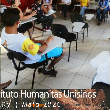
Foto: Luis Miguel Modino
No caso dos
migrantes
, qualquer atividade constitui um 