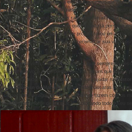
exploração. Muitas vezes, a extrema necessidade a que es
colocar o trabalho acima de tudo. Por trás de cada rosto
história de vida, muitas vezes radicalmente alterada por 
como no caso da venezuelana que, quando já pensava em 
do trabalho de uma vida, que lhe proporcionou um certo co
obrigada a migrar para o Brasil e recomeçar sua vida cost
era um hobby.
Nesta nova vida, a mulher reconhece que sempre há pess
sabem que você o faz porque precisa, assim que outras p
Apesar de tudo, ela encontra tempo para ajudar na
Pastor
Arquidiocese de Manaus
, costurando máscaras para aqu
como forma de agradecer o trabalho que fazem com os mi
trabalho uma fonte de satisfação, colocando todo o seu se