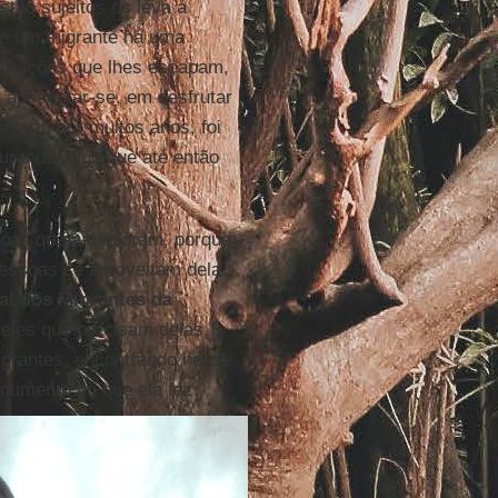
tão sujeitos os leva a
 de um migrante há uma
situações que lhes escapam,
aposentar-se, em desfrutar
nforto por muitos anos, foi
urando, algo que até então
oas que a exploram, porque
essoas se aproveitam dela.
al dos Migrantes da
eles que precisam delas,
grantes, encontrando nesse
ntimento no que ela faz.