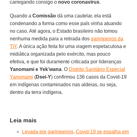
carregando consigo o
novo
coronavírus
.
Quando a
Comissão
dá uma cautelar, ela está
condenando a forma como esse país vinha atuando
no caso. Até agora, o Estado brasileiro não tomou
nenhuma medida para a retirada dos
garimpeiros da
TIY
. A única ação feita foi uma viagem espetaculosa e
midiática organizada pelo exército, mas pouco
efetiva, e que foi duramente criticada por lideranças
Yanomami e Yek’wana
. O
Distrito Sanitário Especial
Yanomami
(
Dsei-Y
) confirmou 136 casos da Covid-19
em indígenas contaminados nas aldeias, ou seja,
dentro da terra indígena.
Leia mais
Levada por garimpeiros, Covid-19 se espalha em