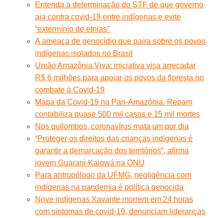
Entenda a determinação do STF de que governo
aja contra covid-19 entre indígenas e evite
“extermínio de etnias”
A ameaça de genocídio que paira sobre os povos
indígenas isolados no Brasil
União Amazônia Viva: iniciativa visa arrecadar
R$ 6 milhões para apoiar os povos da floresta no
combate à Covid-19
Mapa da Covid-19 na Pan-Amazônia. Repam
contabiliza quase 500 mil casos e 15 mil mortes
Nos quilombos, coronavírus mata um por dia
“Proteger os direitos das crianças indígenas é
garantir a demarcação dos territórios”, afirma
jovem Guarani-Kaiowá na ONU
Para antropólogo da UFMG, negligência com
indígenas na pandemia é política genocida
Nove indígenas Xavante morrem em 24 horas
com sintomas de covid-19, denunciam lideranças