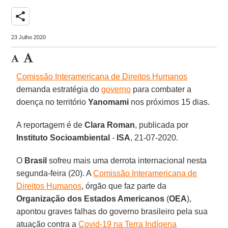
share
23 Julho 2020
Comissão Interamericana de Direitos Humanos
demanda estratégia do
governo
para combater a
doença no território
Yanomami
nos próximos 15 dias.
A reportagem é de
Clara
Roman
, publicada por
Instituto Socioambiental
-
ISA
, 21-07-2020.
O
Brasil
sofreu mais uma derrota internacional nesta
segunda-feira (20). A
Comissão Interamericana de
Direitos Humanos
, órgão que faz parte da
Organização dos Estados Americanos
(
OEA
),
apontou graves falhas do governo brasileiro pela sua
atuação contra a
Covid-19 na Terra Indígena