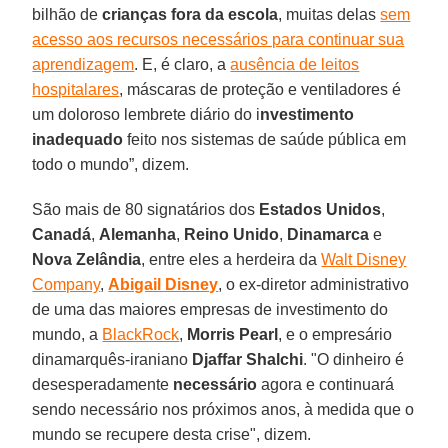
bilhão de
crianças fora da escola
, muitas delas
sem
acesso aos recursos necessários para continuar sua
aprendizagem
. E, é claro, a
ausência de leitos
hospitalares
, máscaras de proteção e ventiladores é
um doloroso lembrete diário do i
nvestimento
inadequado
feito nos sistemas de saúde pública em
todo o mundo”, dizem.
São mais de 80 signatários dos
Estados
Unidos
,
Canadá
,
Alemanha
,
Reino
Unido
,
Dinamarca
e
Nova
Zelândia
, entre eles a herdeira da
Walt Disney
Company
,
Abigail Disney
, o ex-diretor administrativo
de uma das maiores empresas de investimento do
mundo, a
BlackRock
,
Morris
Pearl
, e o empresário
dinamarquês-iraniano
Djaffar Shalchi
. "O dinheiro é
desesperadamente
necessário
agora e continuará
sendo necessário nos próximos anos, à medida que o
mundo se recupere desta crise", dizem.