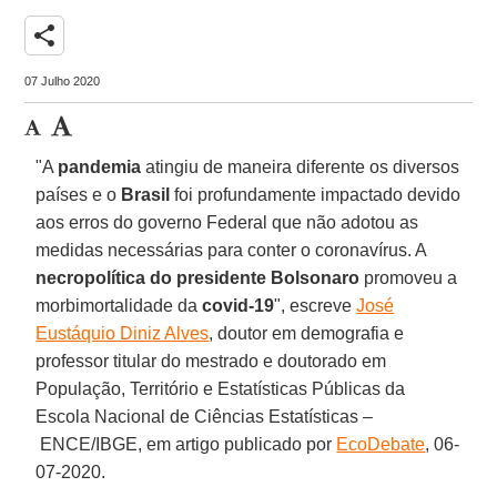
share
07 Julho 2020
"A
pandemia
atingiu de maneira diferente os diversos
países e o
Brasil
foi profundamente impactado devido
aos erros do governo Federal que não adotou as
medidas necessárias para conter o coronavírus. A
necropolítica do presidente Bolsonaro
promoveu a
morbimortalidade da
covid-19
", escreve
José
Eustáquio Diniz Alves
, doutor em demografia e
professor titular do mestrado e doutorado em
População, Território e Estatísticas Públicas da
Escola Nacional de Ciências Estatísticas –
ENCE/IBGE, em artigo publicado por
EcoDebate
, 06-
07-2020.