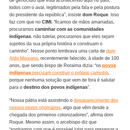
de genocídio que está acontecendo aqui no país,
todos com o aval, legitimados pela fala e pela postura
do presidente da república”, insiste
dom Roque
. Isso
faz com que no
CIMI
, “ficamos de mãos amarradas,
procuramos
caminhar com as comunidades
indígenas
, não tutelar, procuramos que eles sejam
sujeitos da sua própria história e construam o
caminho”. Nesse ponto lembrava uma carta de
dom
Aldo Mogiano
, recentemente falecido, à idade de 100
anos, que sendo bispo de Roraima dizia: “os
povos
indígenas
precisam construir o próprio caminho
,
porque nenhuma solução que vem de fora é salutar
para o
destino dos povos indígenas
”.
“Nossa pátria está assistindo o
desaparecimento dos
nossos povos originários
, algo que vêm desde a
chegada dos primeiros colonizadores”, afirma dom
Roque. Mesmo assim, o arcebispo diz que
“sonhamos com que é possível lutar para preservar a