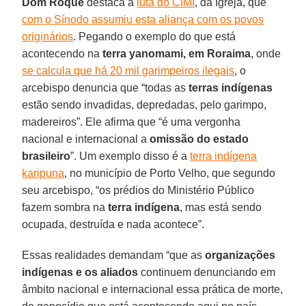
Dom Roque
destaca a
luta do CIMI
, da Igreja, que
com o Sínodo assumiu esta aliança com os povos
originários
. Pegando o exemplo do que está
acontecendo na
terra yanomami, em Roraima
, onde
se calcula que há 20 mil garimpeiros ilegais
, o
arcebispo denuncia que “todas as
terras indígenas
estão sendo invadidas, depredadas, pelo garimpo,
madereiros”. Ele afirma que “é uma vergonha
nacional e internacional a
omissão do estado
brasileiro
”. Um exemplo disso é a
terra indígena
karipuna
, no município de Porto Velho, que segundo
seu arcebispo, “os prédios do Ministério Público
fazem sombra na
terra indígena
, mas está sendo
ocupada, destruída e nada acontece”.
Essas realidades demandam “que as
organizações
indígenas e os aliados
continuem denunciando em
âmbito nacional e internacional essa prática de morte,