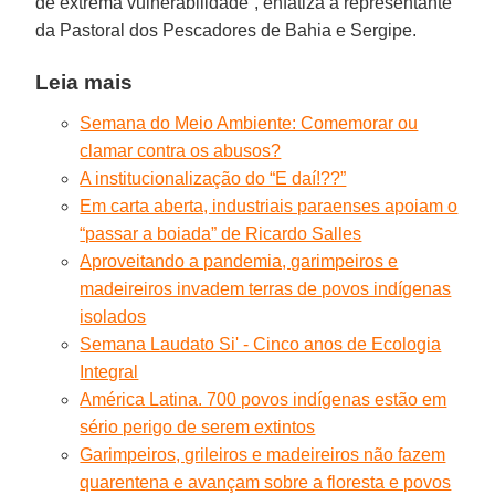
de extrema vulnerabilidade”, enfatiza a representante
da Pastoral dos Pescadores de Bahia e Sergipe.
Leia mais
Semana do Meio Ambiente: Comemorar ou
clamar contra os abusos?
A institucionalização do “E daí!??”
Em carta aberta, industriais paraenses apoiam o
“passar a boiada” de Ricardo Salles
Aproveitando a pandemia, garimpeiros e
madeireiros invadem terras de povos indígenas
isolados
Semana Laudato Si' - Cinco anos de Ecologia
Integral
América Latina. 700 povos indígenas estão em
sério perigo de serem extintos
Garimpeiros, grileiros e madeireiros não fazem
quarentena e avançam sobre a floresta e povos