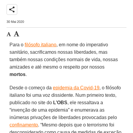
share
30 Mai 2020
Para o
filósofo italiano
, em nome do imperativo
sanitário, sacrificamos nossas liberdades, mas
também nossas condições normais de vida, nossas
amizades e até mesmo o respeito por nossos
mortos
.
Desde o começo da
epidemia da Covid-19
, o filósofo
italiano foi uma voz dissidente. Num primeiro texto,
publicado no site do
L’OBS
, ele ressaltava a
“invenção de uma epidemia” e enumerava as
inúmeras privações de liberdades provocadas pelo
confinamento
. “Mesmo depois que o terrorismo foi
desconsiderado como causa de medidas de exceção,