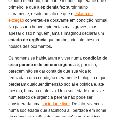
O outro elemento, que não é menos inquietante que o
primeiro, e que a
epidemia
fez surgir muito
claramente, reside no fato de que o
estado de
exceção
converteu-se doravante em condição normal.
No passado houve epidemias mais graves, mas
apesar disso ninguém jamais imaginou declarar um
estado de urgência
que proíbe tudo, até mesmo
nossos deslocamentos.
Os homens se habituaram a viver numa
condição de
crise perene e de perene urgência
e, por isso,
parecem não se dar conta de que sua vida foi
reduzida à uma condição meramente biológica e que
perderam qualquer dimensão social e política e, até
mesmo, humana e afetiva. Uma sociedade que vive
num estado de urgência perene não pode ser
considerada uma
sociedade livre
. De fato, vivemos
numa sociedade que sacrificou a liberdade em nome
de supostas “razões de segurança” e que, por isso