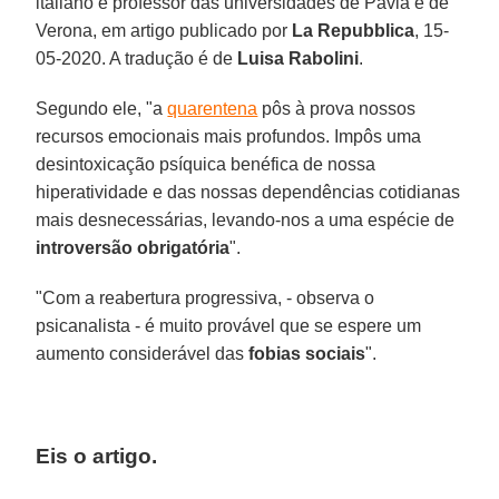
italiano e professor das universidades de Pavia e de
Verona, em artigo publicado por
La Repubblica
, 15-
05-2020. A tradução é de
Luisa Rabolini
.
Segundo ele, "a
quarentena
pôs à prova nossos
recursos emocionais mais profundos. Impôs uma
desintoxicação psíquica benéfica de nossa
hiperatividade e das nossas dependências cotidianas
mais desnecessárias, levando-nos a uma espécie de
introversão
obrigatória
".
"Com a reabertura progressiva, - observa o
psicanalista - é muito provável que se espere um
aumento considerável das
fobias sociais
".
Eis o artigo.