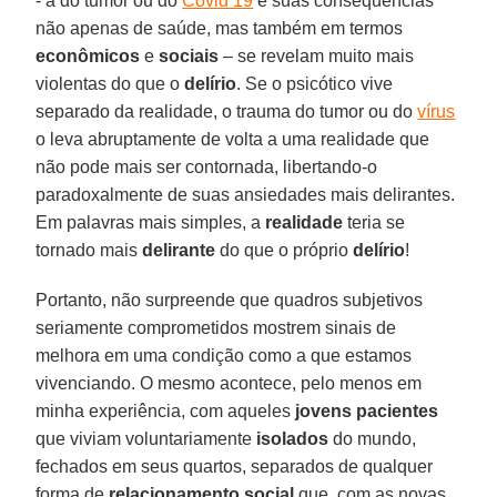
- a do tumor ou do
Covid 19
e suas consequências
não apenas de saúde, mas também em termos
econômicos
e
sociais
– se revelam muito mais
violentas do que o
delírio
. Se o psicótico vive
separado da realidade, o trauma do tumor ou do
vírus
o leva abruptamente de volta a uma realidade que
não pode mais ser contornada, libertando-o
paradoxalmente de suas ansiedades mais delirantes.
Em palavras mais simples, a
realidade
teria se
tornado mais
delirante
do que o próprio
delírio
!
Portanto, não surpreende que quadros subjetivos
seriamente comprometidos mostrem sinais de
melhora em uma condição como a que estamos
vivenciando. O mesmo acontece, pelo menos em
minha experiência, com aqueles
jovens pacientes
que viviam voluntariamente
isolados
do mundo,
fechados em seus quartos, separados de qualquer
forma de
relacionamento social
que, com as novas