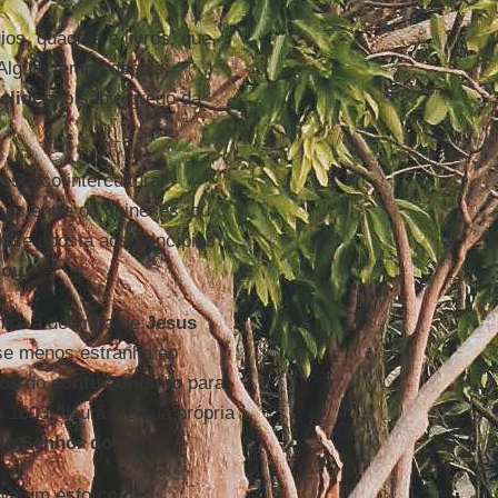
ios, quadros e livros, que
 Algum tempo depois,
clides
, o sábio grego da
esboço intercultural
es entre os chineses, ou
osse oposta aos princípios
dou
.
ntre a doutrina de
Jesus
sse menos estranha ao
ros
do
confucionismo
para
 1603, deu à luz sua própria
 do Senhor do Céu
.
gia um esforço de