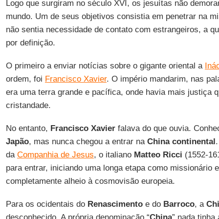
Logo que surgiram no século XVI, os jesuítas não demora
mundo. Um de seus objetivos consistia em penetrar na m
não sentia necessidade de contato com estrangeiros, a q
por definição.
O primeiro a enviar notícias sobre o gigante oriental a
Iná
ordem, foi
Francisco Xavier
. O império mandarim, nas pala
era uma terra grande e pacífica, onde havia mais justiça
cristandade.
No entanto,
Francisco Xavier
falava do que ouvia. Conhe
Japão
, mas nunca chegou a entrar na
China continental
da
Companhia de Jesus
, o italiano
Matteo Ricci
(1552-161
para entrar, iniciando uma longa etapa como missionário e
completamente alheio à cosmovisão europeia.
Para os ocidentais do
Renascimento
e do
Barroco
, a
Ch
desconhecido. A própria denominação “
China
” nada tinha