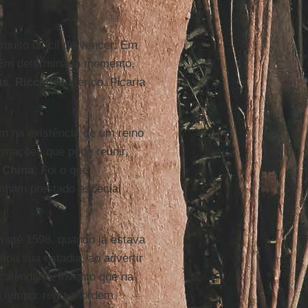
muito difícil de vencer. Em
s. Em determinado momento,
us
,
Ricci
ficou ferido. Ficaria
m na existência de um reino
ormações que pôde reunir,
a
China
. Foi o que
enham prestado especial
m
até 1598, quando já estava
itou sua estadia, ao advertir
calendário, invento que na
 tempo: regia a ordem