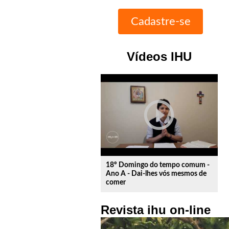
Vídeos IHU
play_circle_outline
18º Domingo do tempo comum -
Ano A - Dai-lhes vós mesmos de
comer
Revista ihu on-line