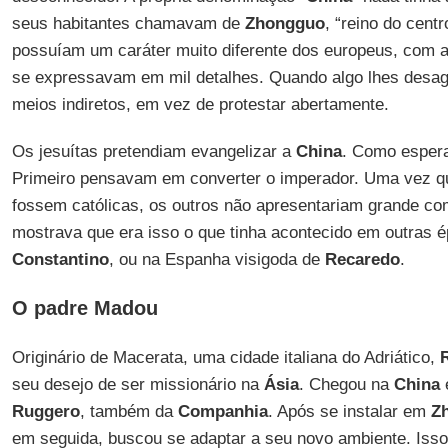
seus habitantes chamavam de
Zhongguo
, “reino do cent
possuíam um caráter muito diferente dos europeus, com a
se expressavam em mil detalhes. Quando algo lhes desag
meios indiretos, em vez de protestar abertamente.
Os jesuítas pretendiam evangelizar a
China
. Como esper
Primeiro pensavam em converter o imperador. Uma vez qu
fossem católicas, os outros não apresentariam grande com
mostrava que era isso o que tinha acontecido em outras
Constantino
, ou na Espanha visigoda de
Recaredo
.
O padre Madou
Originário de Macerata, uma cidade italiana do Adriático,
R
seu desejo de ser missionário na
Ásia
. Chegou na
China
Ruggero
, também da
Companhia
. Após se instalar em
Z
em seguida, buscou se adaptar a seu novo ambiente. Isso 