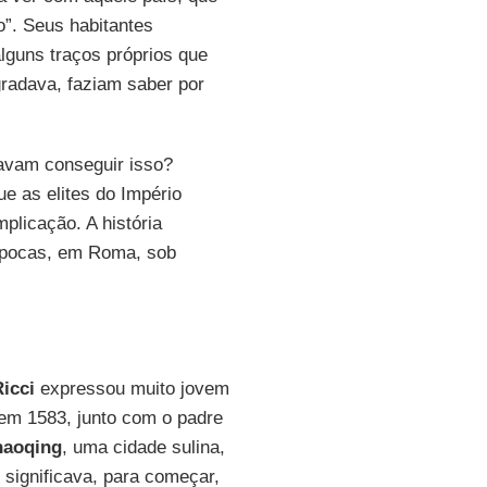
ro”. Seus habitantes
lguns traços próprios que
radava, faziam saber por
avam conseguir isso?
e as elites do Império
plicação. A história
 épocas, em Roma, sob
icci
expressou muito jovem
em 1583, junto com o padre
haoqing
, uma cidade sulina,
significava, para começar,