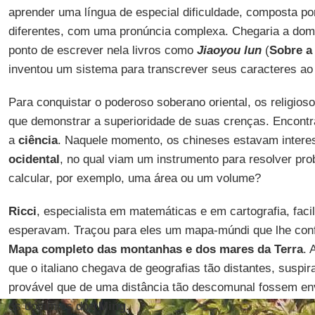
aprender uma língua de especial dificuldade, composta por
diferentes, com uma pronúncia complexa. Chegaria a domi
ponto de escrever nela livros como
Jiaoyou lun
(
Sobre a
inventou um sistema para transcrever seus caracteres ao 
Para conquistar o poderoso soberano oriental, os religios
que demonstrar a superioridade de suas crenças. Encont
a
ciência
. Naquele momento, os chineses estavam inter
ocidental
, no qual viam um instrumento para resolver pr
calcular, por exemplo, uma área ou um volume?
Ricci
, especialista em matemáticas e em cartografia, facil
esperavam. Traçou para eles um mapa-múndi que lhe confe
Mapa completo das montanhas e dos mares da Terra
. 
que o italiano chegava de geografias tão distantes, suspir
provável que de uma distância tão descomunal fossem env
os domínios dos
Ming
.