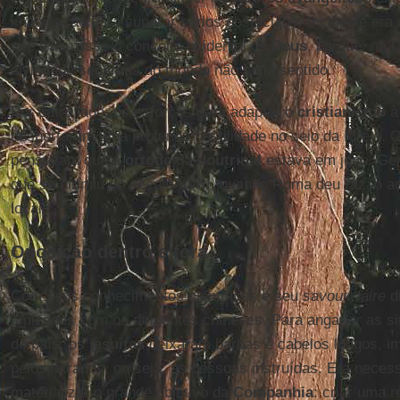
imaginação para superar sérios obstáculos. Inclusive era d
que traduzisse o conceito ocidental de
Deus
, porque, na
C
divindade separada do mundo não fazia sentido.
Por outro lado, os esforços para adaptar o
cristianismo
à 
despertaram uma profunda hostilidade no seio da Igreja. 
pensavam que a
ortodoxia doutrinal
estava em jogo. Ge
que se dirimiu no século XVIII, quando Roma deu razão a
locais.
Oposição dentro e fora
Com seus conhecimentos científicos e seu
savouir faire
d
amizades com os dirigentes chineses. Para angariar as si
do país, os
jesuítas
deixaram barbas e cabelos longos, im
pelos letrados, ou seja, as pessoas instruídas. Era necess
materializar o grande objetivo da
Companhia
: criar uma r