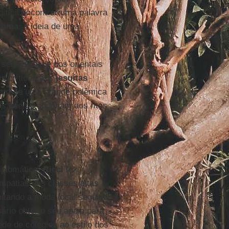
ifícil encontrar uma palavra
hina
, a ideia de uma
sensibilidade dos orientais
Os críticos aos
jesuítas
rou-se uma grande polêmica
os que se opunham aos ritos
iplomático,
Ricci
fez
mpatias das classes altas
itando a moda local seguida
ário obter o seu apoio para
ede de colégios ao estilo dos