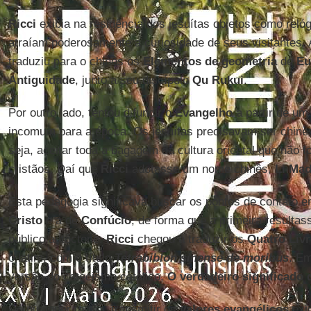
Ricci
exibia na residência dos jesuítas objetos como relóg
atraíam poderosamente a curiosidade de seus visitantes.
traduziu para o chinês os
Elementos de geometria
de
Eu
Antiguidade
, junto a seu discípulo
Qu Rukui
.
Por outro lado, tentou difundir o
Evangelho
a partir de um 
incomum para a época. Os jesuítas precisavam ser chines
seja, aceitar toda a bagagem da cultura oriental que não f
cristãos. Daí que
Ricci
adotasse um nome chinês,
Li Ma
Esta pedagogia significava buscar os pontos de contato e
Cristo
e a de
Confúcio
, de forma que a primeira resulta
público autóctone.
Ricci
chegou a traduzir os
Quatro Liv
o latim, com o título
Tetrabiblon sinense de moribus
. Em
versão do catecismo católico,
O verdadeiro significado
De qualquer forma, transmitir os
valores evangélicos
exi