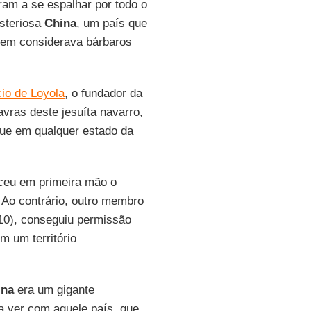
ram a se espalhar por todo o
isteriosa
China
, um país que
uem considerava bárbaros
cio de Loyola
, o fundador da
vras deste jesuíta navarro,
 que em qualquer estado da
ceu em primeira mão o
. Ao contrário, outro membro
0), conseguiu permissão
m um território
ina
era um gigante
 a ver com aquele país, que