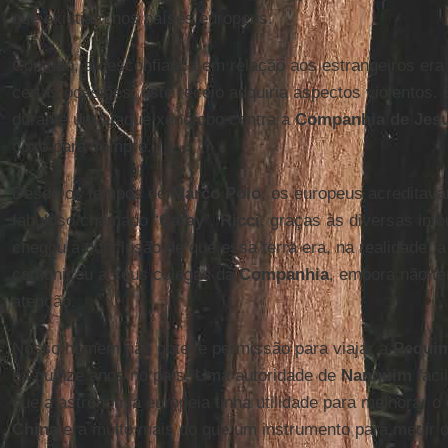
que existiam nos países europeus.
Contudo, a desconfiança em relação aos estrangeiros era 
certas ocasiões, este receio adquiria aspectos violento
durante um ataque xenófobo contra a
Companhia de Jes
coxo para sempre.
Desde os tempos de
Marco Polo
, os europeus acreditava
fabuloso chamado “
Catay
”.
Ricci
, graças às diversas inf
chegou à conclusão de que essa terra era, na realidade, 
comunicou a seus colegas da
Companhia
, embora não t
atenção.
Nosso homem não obteve permissão para viajar a
Pequi
há quinze anos no país. Uma autoridade de
Nanquim
facil
que a astronomia europeia tinha utilidade para melhorar o 
China
era muito mais do que um instrumento para medir o