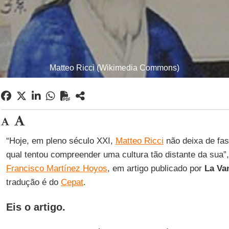
Matteo Ricci (Wikimedia Commons)
“Hoje, em pleno século XXI,
Matteo Ricci
não deixa de fas
qual tentou compreender uma cultura tão distante da sua”,
Francisco Martínez Hoyos
, em artigo publicado por
La Va
tradução é do
Cepat
.
Eis o artigo.