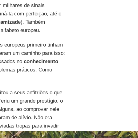
 milhares de sinais
ná-la com perfeição, até o
 amizad
e). Também
alfabeto europeu.
os europeus primeiro tinham
raram um caminho para isso:
essados no
conhecimento
oblemas práticos. Como
itou a seus anfitriões o que
riu um grande prestígio, o
Alguns, ao comprovar nele
aram de alívio. Não era
iadas tropas para invadir