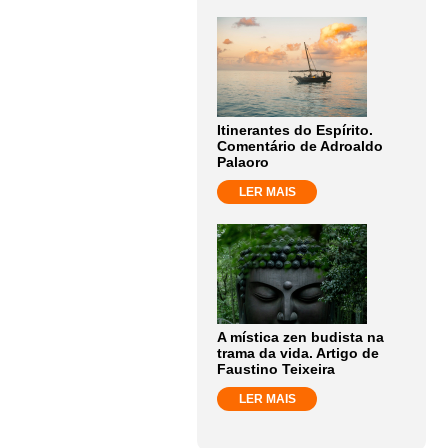
Itinerantes do Espírito.
Comentário de Adroaldo
Palaoro
LER MAIS
A mística zen budista na
trama da vida. Artigo de
Faustino Teixeira
LER MAIS