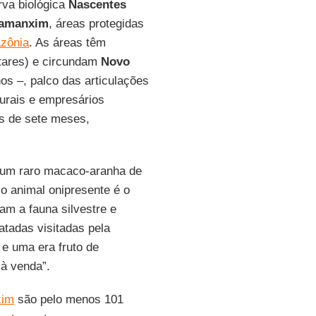
rva biológica
Nascentes
amanxim
, áreas protegidas
zônia
. As áreas têm
tares) e circundam
Novo
os –, palco das articulações
rurais e empresários
is de sete meses,
é um raro macaco-aranha de
 animal onipresente é o
m a fauna silvestre e
tadas visitadas pela
e uma era fruto de
 à venda”.
xim
são pelo menos 101