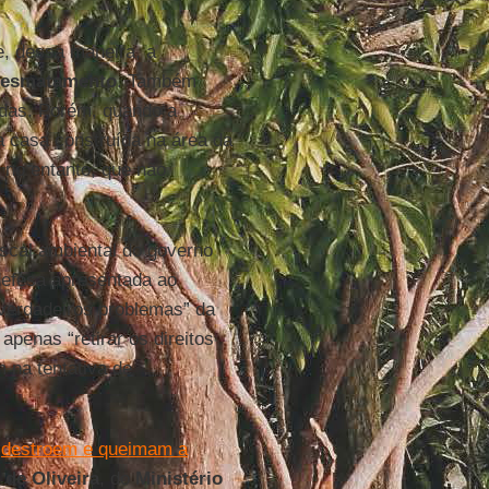
e, dessa maneira, a
esmatamento
. Também
idas. Porém, quando a
 casa construída na área da
, no entanto, que não
fiscal ambiental do governo
defesa apresentada ao
 verdadeiros problemas” da
apenas “retirar os direitos
 na tentativa de
e
destroem e queimam a
 de Oliveira
, do
Ministério