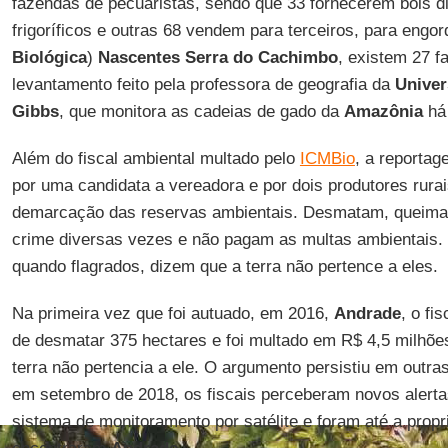
fazendas de pecuaristas, sendo que 33 fornecerem bois d
frigoríficos e outras 68 vendem para terceiros, para engo
Biológica
)
Nascentes Serra do
Cachimbo
, existem 27 
levantamento feito pela professora de geografia da
Univer
Gibbs
, que monitora as cadeias de gado da
Amazônia
há
Além do fiscal ambiental multado pelo
ICMBio
, a reportag
por uma candidata a vereadora e por dois produtores rura
demarcação das reservas ambientais. Desmatam, queimam
crime diversas vezes e não pagam as multas ambientais.
quando flagrados, dizem que a terra não pertence a eles.
Na primeira vez que foi autuado, em 2016,
Andrade
, o fi
de desmatar 375 hectares e foi multado em R$ 4,5 milhões
terra não pertencia a ele. O argumento persistiu em outr
em setembro de 2018, os fiscais perceberam novos alert
sistema de monitoramento por satélite e foram até a prop