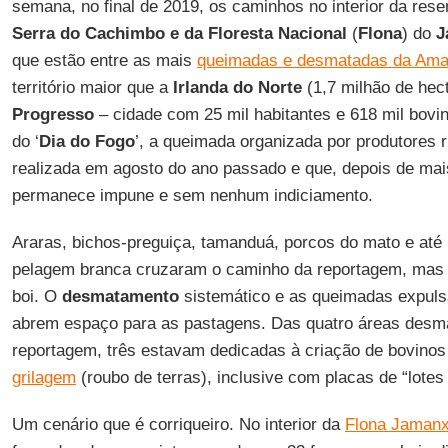
semana, no final de 2019, os caminhos no interior da rese
Serra do Cachimbo e da Floresta Nacional
(
Flona
) do
J
que estão entre as mais
queimadas e desmatadas da Ama
território maior que a
Irlanda do Norte
(1,7 milhão de hec
Progresso
– cidade com 25 mil habitantes e 618 mil bovin
do ‘
Dia do Fogo
’, a queimada organizada por produtores 
realizada em agosto do ano passado e que, depois de ma
permanece impune e sem nenhum indiciamento.
Araras, bichos-preguiça, tamanduá, porcos do mato e at
pelagem branca cruzaram o caminho da reportagem, mas o
boi. O
desmatamento
sistemático e as queimadas expulsa
abrem espaço para as pastagens. Das quatro áreas desma
reportagem, três estavam dedicadas à criação de bovinos 
grilagem
(roubo de terras), inclusive com placas de “lotes
Um cenário que é corriqueiro. No interior da
Flona Jaman