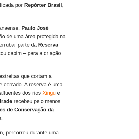
blicada por
Repórter Brasil
,
ranaense,
Paulo José
ão de uma área protegida na
errubar parte da
Reserva
tou capim – para a criação
 estreitas que cortam a
e cerrado. A reserva é uma
afluentes dos rios
Xingu
e
drade
recebeu pelo menos
des de Conservação da
s.
n
, percorreu durante uma