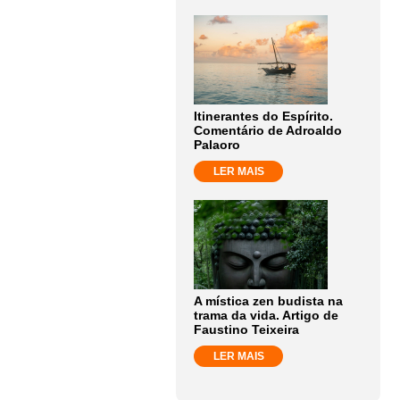
Itinerantes do Espírito.
Comentário de Adroaldo
Palaoro
LER MAIS
A mística zen budista na
trama da vida. Artigo de
Faustino Teixeira
LER MAIS