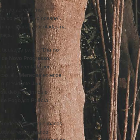
e não acredita no
ma do planeta é o oceano”.
am queimadas articuladas na
umaça.
rticulação para o “
Dia do
s de Novo Progresso
,
ma farsa inventada por
ucas aí”.
Menezes
entende
r o presidente
Jair
sa deixa”, afirmou o
 de Fogo
, da
Polícia
ro de focos de queimadas,
toda a região quando