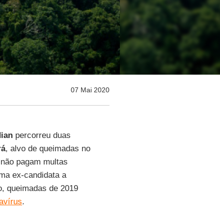
07 Mai 2020
ian
percorreu duas
rá
, alvo de queimadas no
e não pagam multas
ma ex-candidata a
o, queimadas de 2019
avírus
.