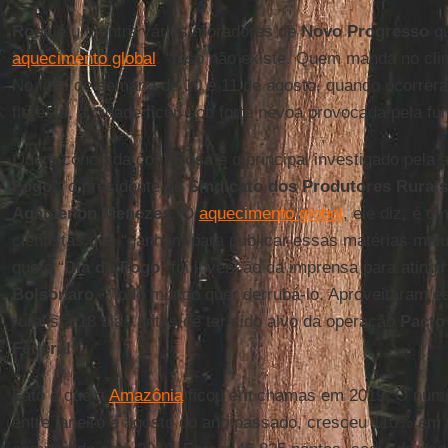
Rosa
é um entre vários moradores de
Novo Progresso
qu
aquecimento global
. “Isso não existe. Quem manda no cli
No final de semana de 10 e 11 de agosto, quando ocorrer
floresta, a cidade ficou sob forte névoa provocada pela f
Quem concorda com
Rosa
é o principal investigado pela a
Fogo
”, o presidente do
Sindicato dos Produtores Rurai
Agamenon
Menezes
. O
aquecimento global
, ele diz, é u
cientistas que “ganham para publicar essas matérias mal
que o “
Dia do Fogo
” foi invenção da imprensa para atingi
Bolsonaro
. “Todo mundo quer derrubá-lo. Aproveitaram es
ruralista 18 dias antes de ter sido alvo da operação
Pacto
Federal
.
Fato é que a
Amazônia
ficou em chamas em 2019. O núme
entre janeiro e agosto do ano passado, cresceu 110% em 