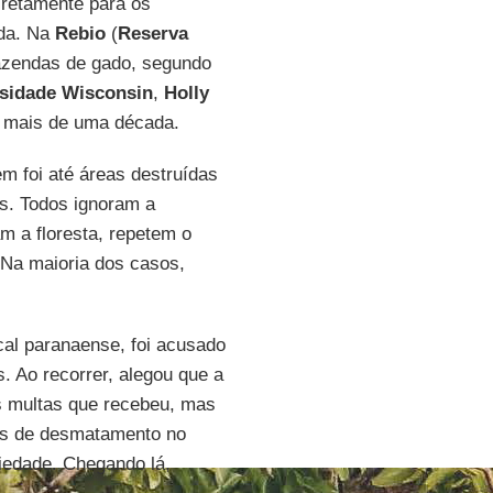
iretamente para os
rda. Na
Rebio
(
Reserva
fazendas de gado, segundo
sidade
Wisconsin
,
Holly
 mais de uma década.
em foi até áreas destruídas
is. Todos ignoram a
 a floresta, repetem o
 Na maioria dos casos,
scal paranaense, foi acusado
. Ao recorrer, alegou que a
as multas que recebeu, mas
as de desmatamento no
riedade. Chegando lá,