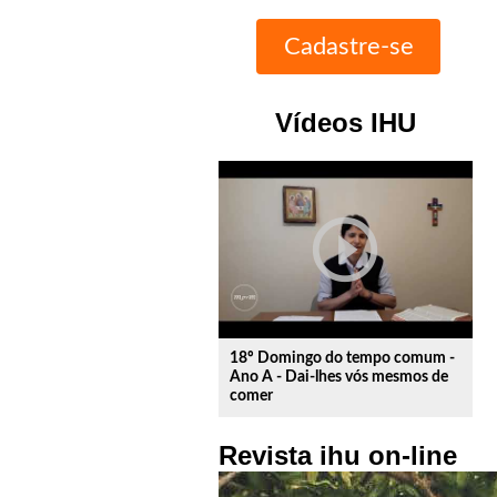
Vídeos IHU
play_circle_outline
18º Domingo do tempo comum -
Ano A - Dai-lhes vós mesmos de
comer
Revista ihu on-line