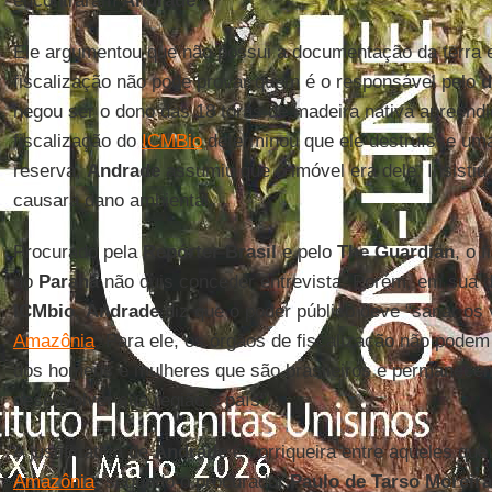
encontraram
Andrade
.
Ele argumentou que não possui a documentação da terra 
fiscalização não pode provar quem é o responsável pelo
d
negou ser o dono das 18 toras de madeira nativa apreend
fiscalização do
ICMBio
determinou que ele destruísse uma
reserva,
Andrade
assumiu que o imóvel era dele. Insistiu
causara dano ambiental.
Procurado pela
Repórter Brasil
e pelo
The Guardian
, o 
do
Paraná
não quis conceder entrevista. Porém, em sua 
ICMbio
,
Andrade
diz que o poder público deve “sanar os
Amazônia
. Para ele, os órgãos de fiscalização não podem 
dos homens e mulheres que são brasileiros e permanecem
desenvolver sua região e país”.
A justificativa de
Andrade
é corriqueira entre aqueles qu
Amazônia
, segundo o procurador
Paulo de Tarso Moreira