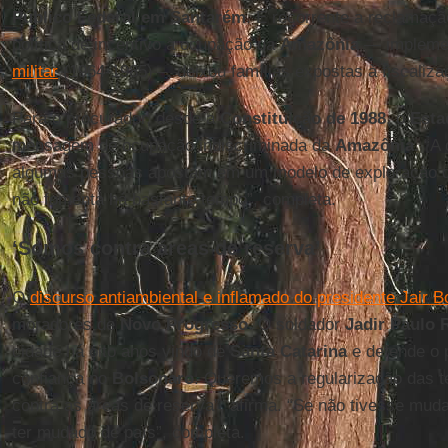
Público Federal em Santarém
. É recorrente a reclamaç
política de incentivo à ocupação da
Amazônia
— implemen
militar
(1964-1985) –, deixou famílias expostas à fiscaliza
Para o procurador, desde a
Constituição de
1988
, o
Esta
mensagem de ocupação indiscriminada da
Amazônia
. “A
algumas pessoas apostam em um modelo de exploração 
não fomenta há bastante tempo”, completa.
‘Somos contra áreas de reserva’
O
discurso antiambiental e inflamado do presidente Jair B
moradores de
Novo
Progresso
. O soldador
Jadir Paulo
cidade há oito anos vindo de
Santa Catarina
e defende o 
confiança no
Bolsonaro
. Queremos a regularização das t
contra as áreas de reserva”, afirma. “Se não tivesse mud
ter mudado de país”, completa.