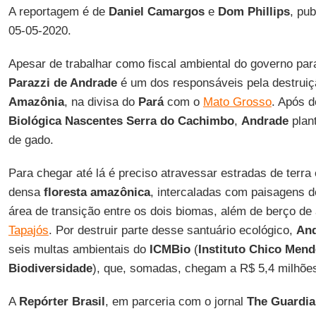
A reportagem é de
Daniel Camargos
e
Dom Phillips
, pu
05-05-2020.
Apesar de trabalhar como fiscal ambiental do governo pa
Parazzi de Andrade
é um dos responsáveis pela destruiç
Amazônia
, na divisa do
Pará
com o
Mato Grosso
. Após d
Biológica Nascentes Serra do
Cachimbo
,
Andrade
plan
de gado.
Para chegar até lá é preciso atravessar estradas de terra
densa
floresta
amazônica
, intercaladas com paisagens d
área de transição entre os dois biomas, além de berço de 
Tapajós
. Por destruir parte desse santuário ecológico,
An
seis multas ambientais do
ICMBio
(
Instituto Chico Men
Biodiversidade
), que, somadas, chegam a R$ 5,4 milhõe
A
Repórter Brasil
, em parceria com o jornal
The
Guardia