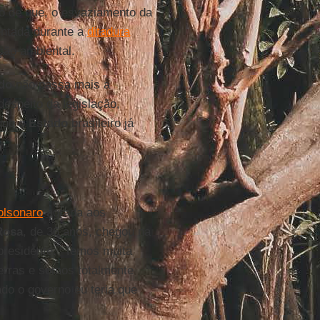
ão de que, o esvaziamento da
tada durante a
ditadura
ção ambiental.
do
não passa mais a
 despeito da legislação,
que o
Estado
brasileiro já
olsonaro
agrada aos
Rosa
, de 36 anos, chegou na
presidente. “Temos muita
erras e somos totalmente
ado o governo eu teria que