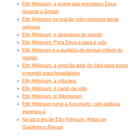
Etty Hillesum, a jovem que encontrou Deus
durante a Shoah
Etty Hillesum na oração inter-religiosa desta
semana
Etty Hillesum, o abandono do sujeito
Etty Hillesum. Para Deus e para a vida
Etty Hillesum e a audácia de pensar o bem do
mundo
Etty Hillesum: a rejeição total do ódio para tornar
o mundo mais hospitaleiro
Etty Hillesum, a vida boa
Etty Hillesum: o canto da vida
Etty Hillesum. In Memoriam
Etty Hillesum rumo a Auschwitz, com radiosa
esperança
No arco-íris de Etty Hillesum. Artigo de
Gianfranco Ravasi