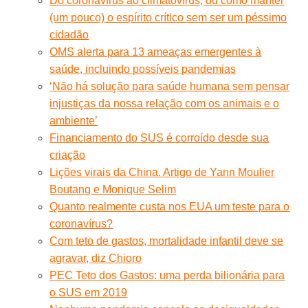
Do coronavírus ao climatovírus, ou como manter
(um pouco) o espírito crítico sem ser um péssimo
cidadão
OMS alerta para 13 ameaças emergentes à
saúde, incluindo possíveis pandemias
‘Não há solução para saúde humana sem pensar
injustiças da nossa relação com os animais e o
ambiente’
Financiamento do SUS é corroído desde sua
criação
Lições virais da China. Artigo de Yann Moulier
Boutang e Monique Selim
Quanto realmente custa nos EUA um teste para o
coronavírus?
Com teto de gastos, mortalidade infantil deve se
agravar, diz Chioro
PEC Teto dos Gastos: uma perda bilionária para
o SUS em 2019