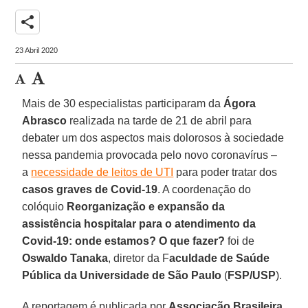
share
23 Abril 2020
Mais de 30 especialistas participaram da
Ágora
Abrasco
realizada na tarde de 21 de abril para
debater um dos aspectos mais dolorosos à sociedade
nessa pandemia provocada pelo novo coronavírus –
a
necessidade de leitos de UTI
para poder tratar dos
casos graves de Covid-19
. A coordenação do
colóquio
Reorganização e expansão da
assistência hospitalar para o atendimento da
Covid-19: onde estamos? O que fazer?
foi de
Oswaldo Tanaka
, diretor da F
aculdade de Saúde
Pública da Universidade de São Paulo
(
FSP/USP
).
A reportagem é publicada por
Associação Brasileira