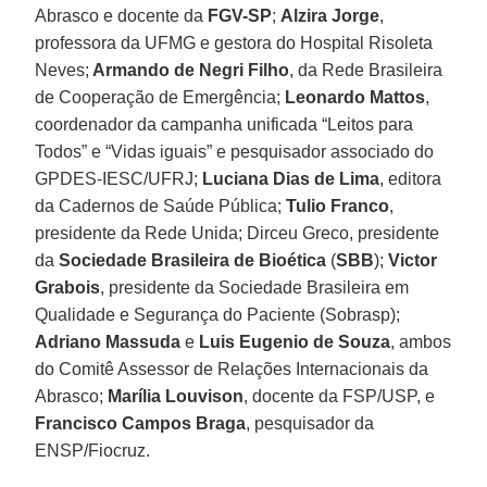
Abrasco e docente da
FGV-SP
;
Alzira Jorge
,
professora da UFMG e gestora do Hospital Risoleta
Neves;
Armando de Negri Filho
, da Rede Brasileira
de Cooperação de Emergência;
Leonardo
Mattos
,
coordenador da campanha unificada “Leitos para
Todos” e “Vidas iguais” e pesquisador associado do
GPDES-IESC/UFRJ;
Luciana
Dias de Lima
, editora
da Cadernos de Saúde Pública;
Tulio Franco
,
presidente da Rede Unida; Dirceu Greco, presidente
da
Sociedade Brasileira de Bioética
(
SBB
);
Victor
Grabois
, presidente da Sociedade Brasileira em
Qualidade e Segurança do Paciente (Sobrasp);
Adriano
Massuda
e
Luis Eugenio de Souza
, ambos
do Comitê Assessor de Relações Internacionais da
Abrasco;
Marília Louvison
, docente da FSP/USP, e
Francisco Campos Braga
, pesquisador da
ENSP/Fiocruz.