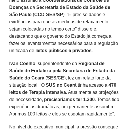
meio assumiu a
Coordenadoria de Controle de
Doenças
da
Secretaria de Estado da Saúde de
São Paulo
(
CCD-SES/SP
). “É preciso dados e
evidências para que as medidas de relaxamento
sejam colocadas no tempo certo” disse ele,
destacando que o governo do Estado já começa a
fazer os levantamentos necessários para a regulação
unificada de
leitos públicos e privados
.
Ivan Coelho
, superintendente da
Regional de
Saúde de Fortaleza pela Secretaria de Estado da
Saúde do Ceará
(
SES/CE
), fez um relato forte da
situação local. “O
SUS no Ceará
tinha acesso a
470
leitos de Terapia Intensiva
. Atualmente as projeções
de necessidade,
precisaríamos ter 1.300
. Temos tido
experiências dramáticas, um permanente assombro.
Abrimos 100 leitos e eles se esgotam rapidamente”.
No nível do executivo municipal, a pressão consegue