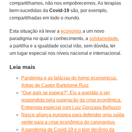
compartilhamos, não nos empobrecemos. As terapias
bem-sucedidas da
Covid-19
são, por exemplo,
compartilhadas em todo o mundo.
Esta situação irá levar a
economia
a um novo
paradigma no qual o conhecimento, a
solidariedade
,
a partilha e a igualdade social irão, sem dúvida, ter
um lugar especial nos níveis nacional e internacional.
Leia mais
Pandemia e as falácias do homo economicus.
Artigo de Castor Bartolomé Ruiz
“Que país se espera?”. Eis a questão a ser
respondida pela superação da crise econômica.
Entrevista especial com Luiz Gonzaga Belluzzo
Nasce aliança europeia para defender uma saída
verde para a crise econômica do coronavírus
A pandemia de Covid-19 e o pior decênio da