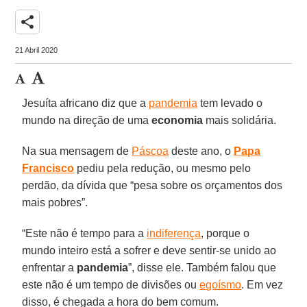
share
21 Abril 2020
Jesuíta africano diz que a
pandemia
tem levado o
mundo na direção de uma
economia
mais solidária.
Na sua mensagem de
Páscoa
deste ano, o
Papa
Francisco
pediu pela redução, ou mesmo pelo
perdão, da dívida que “pesa sobre os orçamentos dos
mais pobres”.
“Este não é tempo para a
indiferença
, porque o
mundo inteiro está a sofrer e deve sentir-se unido ao
enfrentar a
pandemia
”, disse ele. Também falou que
este não é um tempo de divisões ou
egoísmo
. Em vez
disso, é chegada a hora do bem comum.