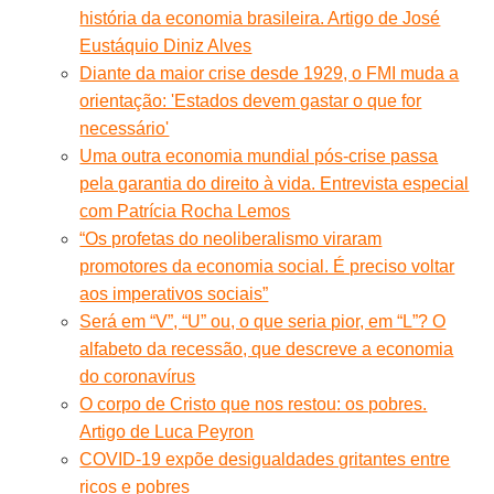
história da economia brasileira. Artigo de José
Eustáquio Diniz Alves
Diante da maior crise desde 1929, o FMI muda a
orientação: 'Estados devem gastar o que for
necessário'
Uma outra economia mundial pós-crise passa
pela garantia do direito à vida. Entrevista especial
com Patrícia Rocha Lemos
“Os profetas do neoliberalismo viraram
promotores da economia social. É preciso voltar
aos imperativos sociais”
Será em “V”, “U” ou, o que seria pior, em “L”? O
alfabeto da recessão, que descreve a economia
do coronavírus
O corpo de Cristo que nos restou: os pobres.
Artigo de Luca Peyron
COVID-19 expõe desigualdades gritantes entre
ricos e pobres