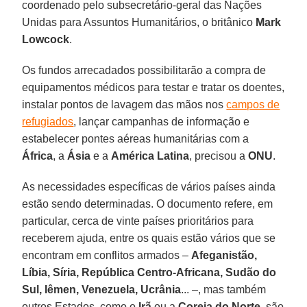
coordenado pelo subsecretário-geral das Nações
Unidas para Assuntos Humanitários, o britânico
Mark
Lowcock
.
Os fundos arrecadados possibilitarão a compra de
equipamentos médicos para testar e tratar os doentes,
instalar pontos de lavagem das mãos nos
campos de
refugiados
, lançar campanhas de informação e
estabelecer pontes aéreas humanitárias com a
África
, a
Ásia
e a
América Latina
, precisou a
ONU
.
As necessidades específicas de vários países ainda
estão sendo determinadas. O documento refere, em
particular, cerca de vinte países prioritários para
receberem ajuda, entre os quais estão vários que se
encontram em conflitos armados –
Afeganistão,
Líbia, Síria, República Centro-Africana, Sudão do
Sul, Iêmen, Venezuela, Ucrânia
... –, mas também
outros Estados, como o
Irã
ou a
Coreia do Norte
, são