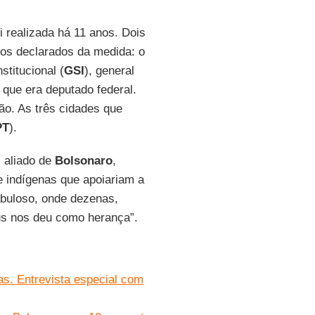
i realizada há 11 anos. Dois
gos declarados da medida: o
stitucional (
GSI
), general
que era deputado federal.
ão. As três cidades que
PT
).
, aliado de
Bolsonaro
,
e indígenas que apoiariam a
fabuloso, onde dezenas,
eus nos deu como herança”.
as. Entrevista especial com