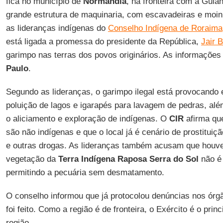
fica no município de
Normandia
, na fronteira com a Guia
grande estrutura de maquinaria, com escavadeiras e moin
as lideranças indígenas do
Conselho Indígena de Roraima
está ligada a promessa do presidente da República,
Jair 
garimpo nas terras dos povos originários. As informações
Paulo
.
Segundo as lideranças, o garimpo ilegal está provocando
poluição de lagos e igarapés para lavagem de pedras, alé
o aliciamento e exploração de indígenas. O
CIR
afirma qu
são não indígenas e que o local já é cenário de prostituiç
e outras drogas. As lideranças também acusam que houve
vegetação da
Terra Indígena Raposa Serra do Sol
não é 
permitindo a pecuária sem desmatamento.
O conselho informou que já protocolou denúncias nos ór
foi feito. Como a região é de fronteira, o Exército é o pri
região.