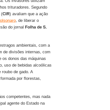
na. Os invasores utilizam
hos trituradores. Segundo
(
CIR
) avaliam que a ação
Bolsonaro
, de liberar o
 são do jornal
Folha de S.
 estragos ambientais, com a
m de divisões internas, com
e os donos das máquinas
ão, uso de bebidas alcoólicas
 roubo de gado. A
formada por florestas,
gãos competentes, mas nada
ncipal agente do Estado na