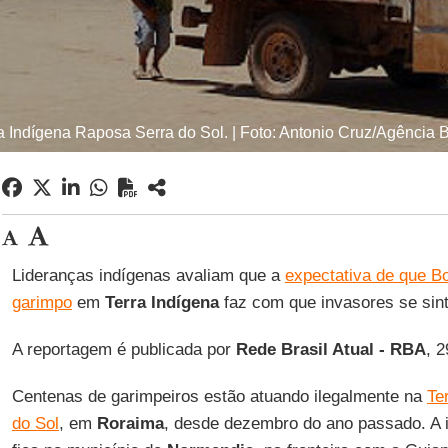
a Indígena Raposa Serra do Sol. | Foto: Antonio Cruz/Agência B
Lideranças indígenas avaliam que a
expectativa de que Bo
garimpo
em
Terra Indígena
faz com que invasores se sin
A reportagem é publicada por
Rede Brasil Atual - RBA
, 
Centenas de garimpeiros estão atuando ilegalmente na
Te
do Sol
, em
Roraima
, desde dezembro do ano passado. A 