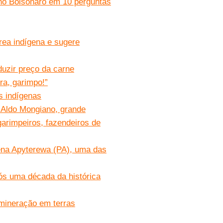
rno Bolsonaro em 10 perguntas
rea indígena e sugere
duzir preço da carne
a, garimpo!”
s indígenas
 Aldo Mongiano, grande
garimpeiros, fazendeiros de
gena Apyterewa (PA), uma das
ós uma década da histórica
 mineração em terras