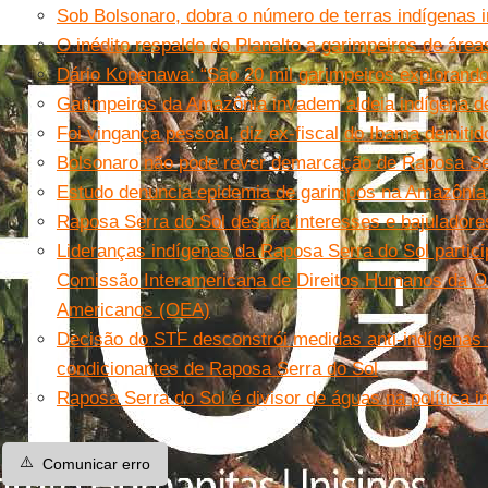
Sob Bolsonaro, dobra o número de terras indígenas 
O inédito respaldo do Planalto a garimpeiros de áre
Dário Kopenawa: “São 20 mil garimpeiros explorand
Garimpeiros da Amazônia invadem aldeia indígena d
Foi vingança pessoal, diz ex-fiscal do Ibama demiti
Bolsonaro não pode rever demarcação de Raposa Serr
Estudo denuncia epidemia de garimpos na Amazônia 
Raposa Serra do Sol desafia interesses e bajuladore
Lideranças indígenas da Raposa Serra do Sol partic
Comissão Interamericana de Direitos Humanos da O
Americanos (OEA)
Decisão do STF desconstrói medidas anti-indígenas e
condicionantes de Raposa Serra do Sol
Raposa Serra do Sol é divisor de águas na política i
⚠️
Comunicar erro