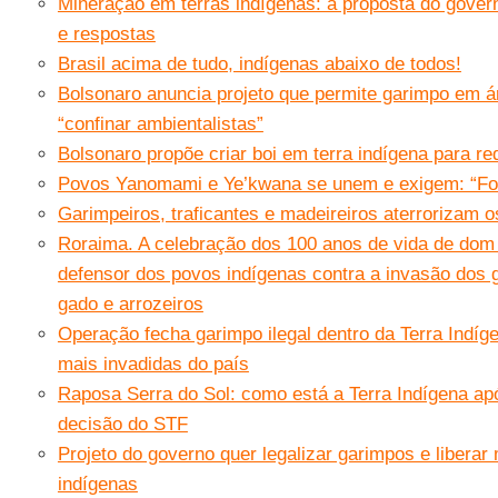
Mineração em terras indígenas: a proposta do gove
e respostas
Brasil acima de tudo, indígenas abaixo de todos!
Bolsonaro anuncia projeto que permite garimpo em á
“confinar ambientalistas”
Bolsonaro propõe criar boi em terra indígena para re
Povos Yanomami e Ye’kwana se unem e exigem: “For
Garimpeiros, traficantes e madeireiros aterrorizam o
Roraima. A celebração dos 100 anos de vida de dom
defensor dos povos indígenas contra a invasão dos 
gado e arrozeiros
Operação fecha garimpo ilegal dentro da Terra Indí
mais invadidas do país
Raposa Serra do Sol: como está a Terra Indígena ap
decisão do STF
Projeto do governo quer legalizar garimpos e liberar
indígenas