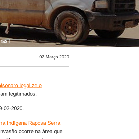
rasil
02 Março 2020
lsonaro legalize o
tam legitimados.
29-02-2020.
rra Indígena Raposa Serra
invasão ocorre na área que