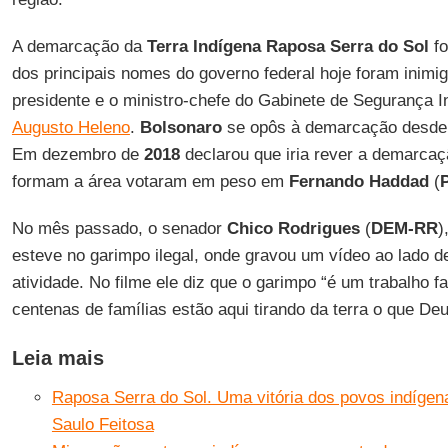
A demarcação da
Terra Indígena Raposa Serra do Sol
fo
dos principais nomes do governo federal hoje foram inimi
presidente e o ministro-chefe do Gabinete de Segurança In
Augusto Heleno
.
Bolsonaro
se opôs à demarcação desde 
Em dezembro de
2018
declarou que iria rever a demarcaç
formam a área votaram em peso em
Fernando
Haddad
(
No mês passado, o senador
Chico Rodrigues
(
DEM-RR
)
esteve no garimpo ilegal, onde gravou um vídeo ao lado d
atividade. No filme ele diz que o garimpo “é um trabalho 
centenas de famílias estão aqui tirando da terra o que D
Leia mais
Raposa Serra do Sol. Uma vitória dos povos indígen
Saulo Feitosa