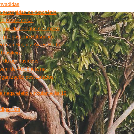
invadidas
as protegidas na Amazônia
o a nossa casa”
epois de cacique ser morto
do por governo Bolsonaro
a do Sol, diz Ayres Britto
brasileira
s do agribusiness
ipam de Audiência na
rganização dos Estados
 nega efeito vinculante às 19
ndigenista