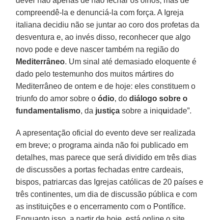
dever não apenas de não fechar os olhos, mas de
compreendê-la e denunciá-la com força. A Igreja
italiana decidiu não se juntar ao coro dos profetas da
desventura e, ao invés disso, reconhecer que algo
novo pode e deve nascer também na região do
Mediterrâneo
. Um sinal até demasiado eloquente é
dado pelo testemunho dos muitos mártires do
Mediterrâneo de ontem e de hoje: eles constituem o
triunfo do amor sobre o
ódio
, do
diálogo sobre o
fundamentalismo
, da
justiça
sobre a iniq
u
idade”.
A apresentação oficial do evento deve ser realizada
em breve; o programa ainda não foi publicado em
detalhes, mas parece que será dividido em três dias
de discussões a portas fechadas entre cardeais,
bispos, patriarcas das Igrejas católicas de 20 países e
três continentes, um dia de discussão pública e com
as instituições e o encerramento com o Pontífice.
Enquanto isso, a partir de hoje, está online o site