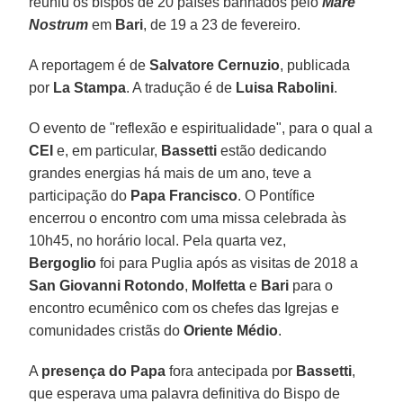
reuniu os bispos de 20 países banhados pelo
Mare
Nostrum
em
Bari
, de 19 a 23 de fevereiro.
A reportagem é de
Salvatore Cernuzio
, publicada
por
La Stampa
. A tradução é de
Luisa Rabolini
.
O evento de "reflexão e espiritualidade", para o qual a
CEI
e, em particular,
Bassetti
estão dedicando
grandes energias há mais de um ano, teve a
participação do
Papa Francisco
. O Pontífice
encerrou o encontro com uma missa celebrada às
10h45, no horário local. Pela quarta vez,
Bergoglio
foi para Puglia após as visitas de 2018 a
San Giovanni Rotondo
,
Molfetta
e
Bari
para o
encontro ecumênico com os chefes das Igrejas e
comunidades cristãs do
Oriente Médio
.
A
presença do Papa
fora antecipada por
Bassetti
,
que esperava uma palavra definitiva do Bispo de