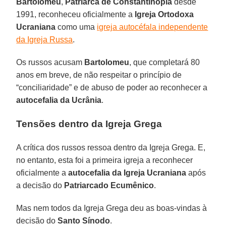
Bartolomeu
,
Patriarca de Constantinopla
desde
1991, reconheceu oficialmente a
Igreja Ortodoxa
Ucraniana
como uma
igreja autocéfala independente
da Igreja Russa
.
Os russos acusam
Bartolomeu
, que completará 80
anos em breve, de não respeitar o princípio de
“conciliaridade” e de abuso de poder ao reconhecer a
autocefalia da Ucrânia
.
Tensões dentro da Igreja Grega
A crítica dos russos ressoa dentro da Igreja Grega. E,
no entanto, esta foi a primeira igreja a reconhecer
oficialmente a
autocefalia da Igreja Ucraniana
após
a decisão do
Patriarcado Ecumênico
.
Mas nem todos da Igreja Grega deu as boas-vindas à
decisão do
Santo Sínodo
.