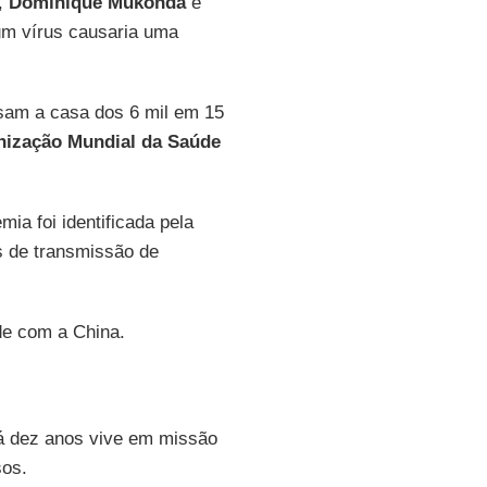
,
Dominique Mukonda
e
m vírus causaria uma
sam a casa dos 6 mil em 15
nização Mundial da Saúde
emia foi identificada pela
s de transmissão de
de com a China.
há dez anos vive em missão
sos.