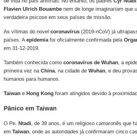
de vida no país anfitrião. No entanto, os padres
Cyr Ntadi
Flavien Ulrich Bouambe
nem de longe imaginariam que u
verdadeira psicose em seus países de missão.
As vítimas do novel
coronavírus
(2019-nCoV) já ultrapas
países. A
epidemia
foi oficialmente confirmada pela
Orga
em 31-12-2019.
Também conhecida como
coronavírus de Wuhan
, a epid
primeira vez na
China
, na cidade de
Wuhan
, e deu prova
humanos para humanos.
Taiwan
e
Hong Kong
foram atingidos devido à proximida
Pânico em Taiwan
O Pe.
Ntadi
, de 39 anos, é um religioso camaronês que 
em
Taiwan
, onde as autoridades já confirmaram cinco ca