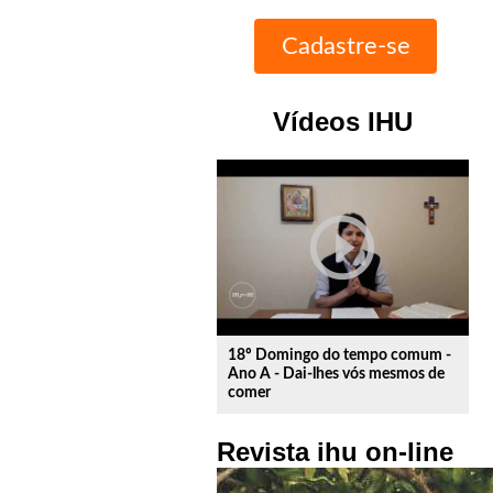
Vídeos IHU
play_circle_outline
18º Domingo do tempo comum -
Ano A - Dai-lhes vós mesmos de
comer
Revista ihu on-line