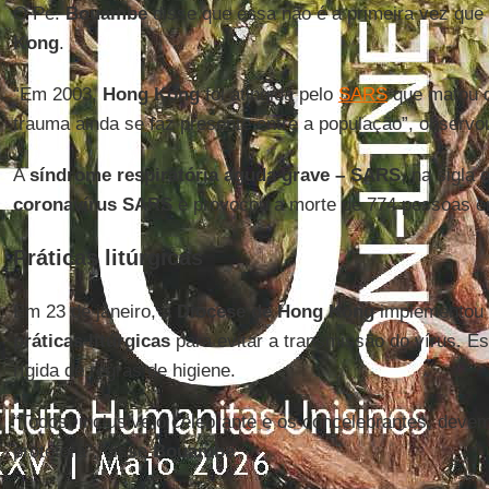
O Pe.
Bouambe
disse que essa não é a primeira vez que
Kong
.
“Em 2003,
Hong Kong
foi atingida pelo
SARS
que matou d
trauma ainda se faz presente entre a população”, observou
A
síndrome respiratória aguda grave – SARS
, na sigla
coronavírus SARS
e provocou a morte de 774 pessoas e
Práticas litúrgicas
Em 23 de janeiro, a
Diocese de Hong Kong
implementou
práticas litúrgicas
para evitar a transmissão do vírus. E
rígida de regras de higiene.
“Todos, inclusive o celebrante e os concelebrantes, dev
protetora”, disse
Bouambe
.