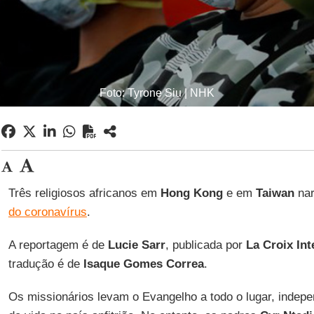
Foto: Tyrone Siu | NHK
Três religiosos africanos em
Hong Kong
e em
Taiwan
nar
do coronavírus
.
A reportagem é de
Lucie Sarr
, publicada por
La Croix Int
tradução é de
Isaque Gomes Correa
.
Os missionários levam o Evangelho a todo o lugar, inde