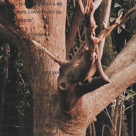
. Certas práticas como a de
 feitas, bem como o uso da
 aos enfermos”.
s com cuidado antes e
omunicado oficial, mas pediu
teção e não mais dar as
.
Ntadi
.
agora não há quase nenhum.
palmente porque eles são
viagem, mudando de lugar”.