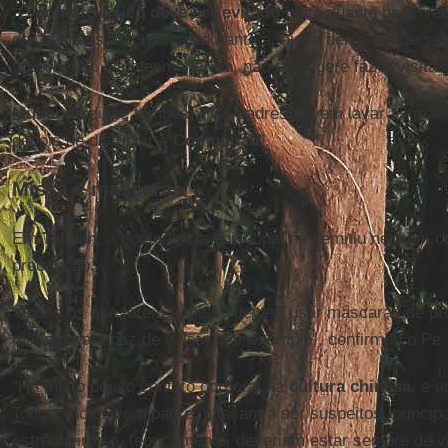
“O
contato físico deve ser evitado
tanto quanto possível
dar bênçãos às crianças durante a missa deixaram de ser
água benta. Da mesma forma, não se sugere fazer visitas
Mukonda
disse também: “Os padres devem lavar as mão
depois de distribuir a
Comunhão
”.
Missa e máscaras
Em
Taiwan
, a conferência episcopal não emitiu nenhum c
precaução.
“Todos os que forem à missa devem usar máscaras de pro
mãos para a paz de Cristo, por exemplo”, confirmou o Pe
“Há muito pouco contato corporal na
cultura chinesa
, e 
Todos, inclusive o padre, passam a ser suspeitos, princi
estrangeiros e, teoricamente, deveriam estar sempre de 