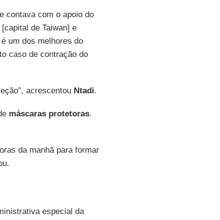
ue contava com o apoio do
[capital de Taiwan] e
e é um dos melhores do
to caso de contração do
teção”, acrescentou
Ntadi
.
 de
máscaras protetoras
.
horas da manhã para formar
ou.
ministrativa especial da