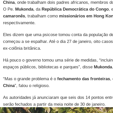
China
, onde trabalham dois padres africanos, membros d
O Pe.
Mukonda
, da
República Democrática do Congo
, 
camaronês
, trabalham como
missionários em Hong Ko
respectivamente.
Eles dizem que uma psicose tomou conta da população d
começou a se espalhar. Até o dia 27 de janeiro, oito caso
ex-colônia britânica.
Há pouco o governo tomou uma série de medidas, “inclui
espaços públicos, bibliotecas e parques”, disse
Mukonda
“Mas o grande problema é o
fechamento das fronteiras
,
China
”, falou o religioso.
As autoridades já anunciaram que seis dos 14 pontos ent
serão fechados a partir da meia noite de 30 de janeiro.