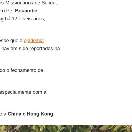
os Missionários de Scheut.
e o Pe.
Bouambe
,
ng
há 12 e seis anos,
esde que a
epidemia
s haviam sido reportados na
ndo o fechamento de
.
 especialmente com a
re a
China e Hong Kong