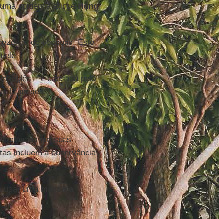
 uma epidemia atinge
Hong
ezenas de pessoas. Este
 ele.
 em inglês – é causada pelo
m 17 países.
 mudanças em suas
stas incluem a observância
em usar uma
máscara