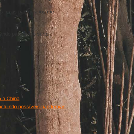
 os meus paroquianos me
ando para que o surto
a a China
ncluindo possíveis pandemias