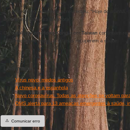
E o religioso jocosamente acrescentou: “Hoje de manhã,
deram uma máscara protetora”.
Os
católicos em Hong Kong
e em
Taiwan
continuam rez
epidêmico pare e que as vítimas recuperem a saúde.
Leia mais
Vírus novo, medos antigos
A chinesa e a espanhola
Novo coronavírus. Todas as atenções se voltam par
OMS alerta para 13 ameaças emergentes à saúde, i
⚠️
Comunicar erro