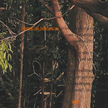
O levantamento da
CPT
é feito com base em dados enviad
região. São levados em consideração apenas
assassinato
pela terra
.
Além das
mortes de lideranças
, o levantamento contabil
indígenas
que não são líderes de suas comunidades. Le
mortes de lideranças e de indígenas somadas, 2013 e 20
Para
Paulo Moreira
, as mortes dos líderes são mais da
enfraquecem a luta do grupo por direitos e por territórios.
"A estratégia [por trás dos assassinatos] é enfraquecer 
consegue, o que eles fazem é tentar atingir pessoas da 
vezes até aleatória. Mas a
morte de lideranças
é de form
diminuir atuação e enfraquecer o grupo todo", diz
Moreira
A íntegra da reportagem pode ser lida
aqui
.