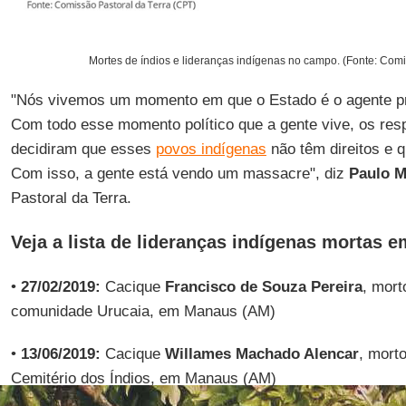
Mortes de índios e lideranças indígenas no campo. (Fonte: Comi
"Nós vivemos um momento em que o Estado é o agente p
Com todo esse momento político que a gente vive, os res
decidiram que esses
povos indígenas
não têm direitos e 
Com isso, a gente está vendo um massacre", diz
Paulo M
Pastoral da Terra.
Veja a lista de lideranças indígenas mortas e
•
27/02/2019:
Cacique
Francisco de Souza Pereira
, mort
comunidade Urucaia, em Manaus (AM)
•
13/06/2019:
Cacique
Willames Machado Alencar
, mort
Cemitério dos Índios, em Manaus (AM)