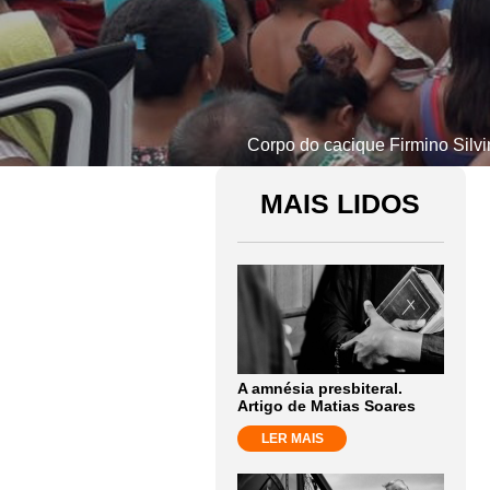
Corpo do cacique Firmino Silv
MAIS LIDOS
A amnésia presbiteral.
Artigo de Matias Soares
LER MAIS