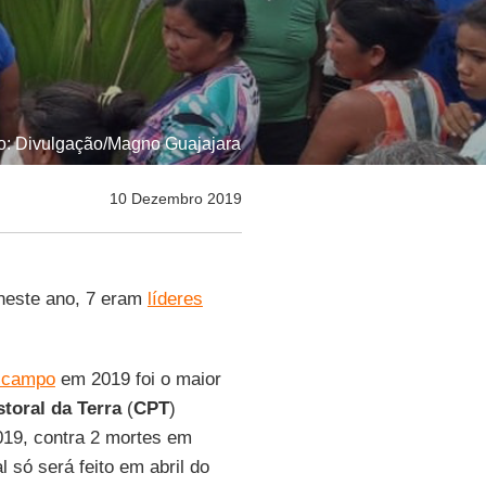
to: Divulgação/Magno Guajajara
10 Dezembro 2019
este ano, 7 eram
líderes
o campo
em 2019 foi o maior
toral da Terra
(
CPT
)
019, contra 2 mortes em
 só será feito em abril do