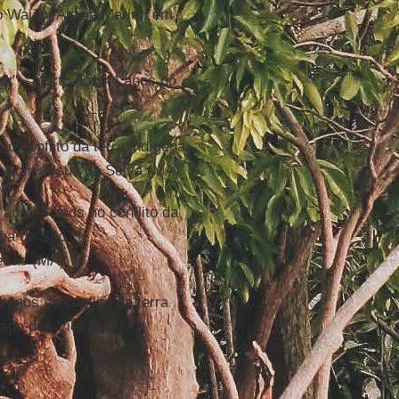
o Waiãpi/Aldeia Mariry, em
ak
"), morto aos 44 anos no
no conflito da terra indígena
em Bom Jesus da Selva (MA)
aos 45 anos no conflito da
lha de São
eiras (MA)
 anos no conflito da terra
apo dos Vieiras (MA)