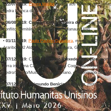
•
22/07/2019:
Emyra Waiãpi
, morto aos 69 anos no conflit
Pedra Branca do Amapari (AP)
•
06/08/2019: Carlos Alberto Oliveira de Souza
("
Mackp
conflito Cemitério dos Índios, em Manaus (AM)
•
01/11/2019:
Paulo Paulino Guajajara
, morto aos 26 anos 
Arariboia/92 Aldeias/Etnias Guajajara, Gavião e Guajá, 
•
07/12/2019:
Cacique
Firmino Prexede Guajajara,
morto 
terra indígena Cana Brava/Aldeias Coquinho/Coquinho II/I
Pedro/Silvino/Mussun/NovaVitoriano, em Jenipapo dos Vi
•
07/12/2019: Raimundo Benício Guajajara
, morto aos 38
indígena Lagoa Comprida/Aldeias Leite/Decente, em Jenip
Dados da Pastoral