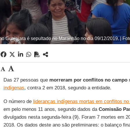
ino Guajajara é sepultado no Maranhão no dia 09/12/2019. | Fo
Das 27 pessoas que
morreram por conflitos no campo
n
indígenas
, contra 2 em 2018, segundo a entidade.
O número de
lideranças indígenas mortas em conflitos n
em pelo menos 11 anos, segundo dados da
Comissão Pas
divulgados nesta segunda-feira (9). Foram 7 mortes em 2
2018. Os dados deste ano são preliminares: o balanço final