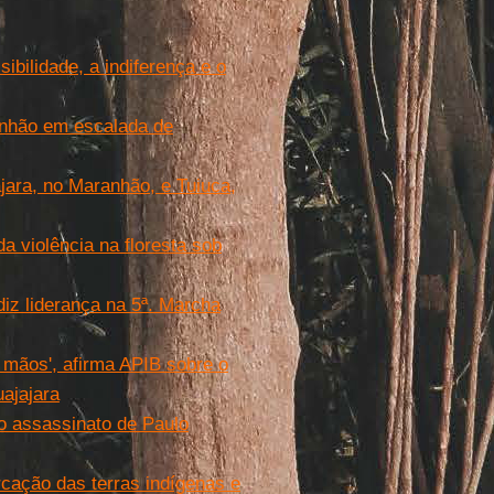
ibilidade, a indiferença e o
anhão em escalada de
jara, no Maranhão, e Tuiuca,
a violência na floresta sob
iz liderança na 5ª. Marcha
mãos', afirma APIB sobre o
uajajara
o assassinato de Paulo
cação das terras indígenas e