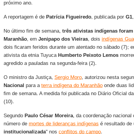
próximo ano.
A reportagem é de
Patrícia Figueiredo
, publicada por
G1
No último fim de semana,
três ativistas indígenas fora
Maranhão
, em
Jenipapo dos Vieiras
, dois
indígenas Gua
dois ficaram feridos durante um atentado no sábado (7);
ativista da etnia Tuyuca
Humberto Peixoto Lemos
morreu
agredido a pauladas na segunda-feira (2).
O ministro da Justiça,
Sergio Moro
, autorizou nesta segun
Nacional
para a
terra indígena do Maranhão
onde duas li
fim de semana. A medida foi publicada no Diário Oficial da
(10).
Segundo
Paulo César Moreira
, da coordenação nacional
número de
mortes de lideranças indígenas
é resultado de 
institucionalizada
" nos
conflitos do campo
.