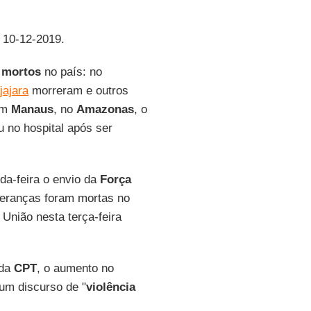
, 10-12-2019.
m mortos
no país: no
jajara
morreram e outros
 em
Manaus
, no
Amazonas
, o
 no hospital após ser
da-feira o envio da
Força
deranças foram mortas no
 União nesta terça-feira
 da
CPT
, o aumento no
um discurso de "
violência