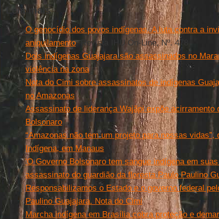
Leia mais
O genocídio dos povos indígenas. A luta contra a invis
aniquilamento
. Revista IHU On-Line, Nº. 478
Dois indígenas Guajajara são assassinados no Mar
violência na zona
Nota do Cimi sobre assassinatos de indígenas Guaja
no Amazonas
Assassinato de liderança Wajãpi expõe acirramento d
Bolsonaro
“Amazonas não tem um projeto para nossas vidas”, d
Indígena, em Manaus
'O Governo Bolsonaro tem sangue indígena em suas 
assassinato do guardião da floresta Paulo Paulino G
Responsabilizamos o Estado e o governo federal pel
Paulino Guajajara. Nota do Cimi
Marcha indígena em Brasília cobra proteção e demar