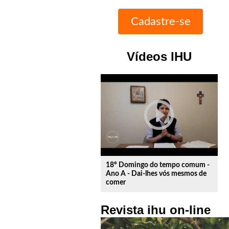
Vídeos IHU
play_circle_outline
18º Domingo do tempo comum -
Ano A - Dai-lhes vós mesmos de
comer
Revista ihu on-line