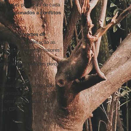
os pelas pastorais de cada
s relacionados a conflitos
iza também
mortes de
vando em consideração as
16 tiveram números maiores.
nosas às comunidades porque
a comunidade. Quando não se
comunidade de forma às
a bem arquitetada, para
, da
CPT
.