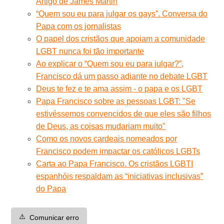
Artigo de James Martin
“Quem sou eu para julgar os gays”. Conversa do
Papa com os jornalistas
O papel dos cristãos que apoiam a comunidade
LGBT nunca foi tão importante
Ao explicar o “Quem sou eu para julgar?”,
Francisco dá um passo adiante no debate LGBT
Deus te fez e te ama assim - o papa e os LGBT
Papa Francisco sobre as pessoas LGBT: "Se
estivéssemos convencidos de que eles são filhos
de Deus, as coisas mudariam muito"
Como os novos cardeais nomeados por
Francisco podem impactar os católicos LGBTs
Carta ao Papa Francisco. Os cristãos LGBTI
espanhóis respaldam as “iniciativas inclusivas”
do Papa
⚠️
Comunicar erro