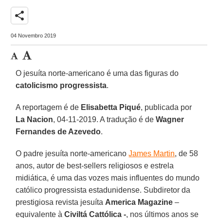
share
04 Novembro 2019
O jesuíta norte-americano é uma das figuras do
catolicismo progressista
.
A reportagem é de
Elisabetta Piqué
, publicada por
La Nacion
, 04-11-2019. A tradução é de
Wagner
Fernandes de Azevedo
.
O padre jesuíta norte-americano
James Martin
, de 58
anos, autor de best-sellers religiosos e estrela
midiática, é uma das vozes mais influentes do mundo
católico progressista estadunidense. Subdiretor da
prestigiosa revista jesuíta
America Magazine
–
equivalente à
Civiltá Cattólica -
, nos últimos anos se