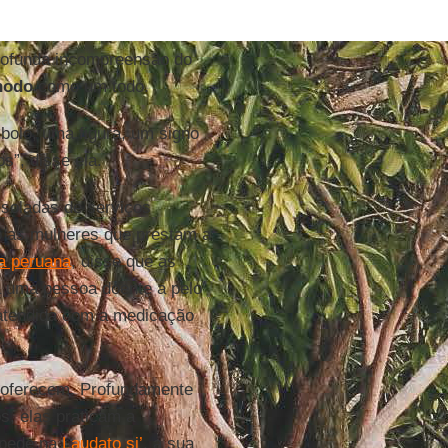
profunda incompreensão do
nodo
como um todo.
mbolo, uma figura, um signo
s”, disse ela.
soladas de serviços
o as mulheres que prestam a
a peruana
, disse que as
a uma pessoa doente a pelo
 atendida com a medicação
 oferecem. Profundamente
s, elas praticam a
pede na
Laudato si’
, a sua