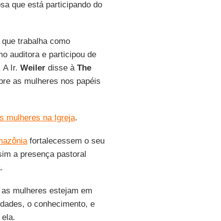
sa que está participando do
que trabalha como
o auditora e participou de
. A Ir.
Weiler
disse à
The
bre as mulheres nos papéis
s mulheres na Igreja
.
mazônia
fortalecessem o seu
sim a presença pastoral
.
ue as mulheres estejam em
idades, o conhecimento, e
ela.