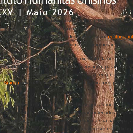
encíclica sobre o ambiente.
“Elas sabem por que uma pessoa sofre: uma doença não 
também tem algo a ver com o modo como vivemos, com a
continuou a Ir.
Weiler
: “Quando falamos sobre
ecologia in
nos importamos uns com os outros e como nos importamo
Ela continuou: “A
Amazônia
é um exemplo da necessidade
Laudato si’
e de vê-la como uma mensagem para toda a Ig
pessoas de boa vontade sobre a Terra”. A região e tudo a
Sínodo
deveriam ser vistos como um laboratório para ler
segundo ela.
A
Ir.
Weiler
reiterou um apelo anterior que as mulheres d
votar. Embora os irmãos religiosos não ordenados possam
congregações religiosas tiveram negada a sua participaçã
cúpula. “As nossas diferenças não devem ser entendidas 