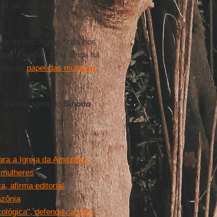
er um só corpo
pos de discussão, “nós nos
mãos e irmãs”. Mas ainda há
cado ao
papel das mulheres
ra, a mensagem do
Sínodo
ara a Igreja da Amazônia
 mulheres
, afirma editorial
azônia
lógica'', defende cardeal