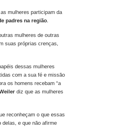
 as mulheres participam da
 de padres
na
região
.
outras mulheres de outras
m suas próprias crenças,
 papéis dessas mulheres
idas com a sua fé e missão
ora os homens recebam “a
Weiler
diz que as mulheres
 que reconheçam o que essas
 delas, e que não afirme