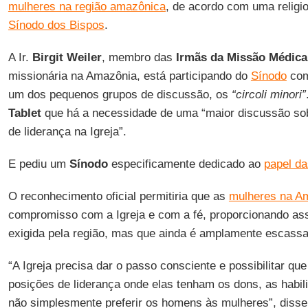
mulheres na região amazônica
, de acordo com uma religio
Sínodo dos Bispos
.
A Ir.
Birgit Weiler
, membro das
Irmãs da Missão Médica
missionária na Amazônia, está participando do
Sínodo
com
um dos pequenos grupos de discussão, os
“circoli minori”
Tablet
que há a necessidade de uma “maior discussão so
de liderança na Igreja”.
E pediu um
Sínodo
especificamente dedicado ao
papel da
O reconhecimento oficial permitiria que as
mulheres na A
compromisso com a Igreja e com a fé, proporcionando as
exigida pela região, mas que ainda é amplamente escassa
“A Igreja precisa dar o passo consciente e possibilitar q
posições de liderança onde elas tenham os dons, as habil
não simplesmente preferir os homens às mulheres”, disse 