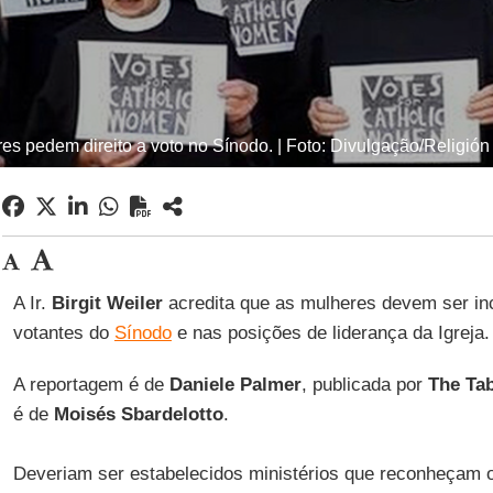
es pedem direito a voto no Sínodo. | Foto: Divulgação/Religión 
A Ir.
Birgit Weiler
acredita que as mulheres devem ser in
votantes do
Sínodo
e nas posições de liderança da Igreja.
A reportagem é de
Daniele Palmer
, publicada por
The Tab
é de
Moisés Sbardelotto
.
Deveriam ser estabelecidos ministérios que reconheçam o