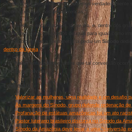
devemos nos perguntar como podemos verdadeiramente s
reconhecendo as nossas diferenças.”
Os sinais são encorajadores, disse ela, e, dentro dos gru
tratávamos e nos olhávamos de igual para igual, como ir
um longo caminho a percorrer. Ela pediu um
Sínodo
dedi
dentro da Igreja
.
A Ir.
Weiler
enfatizou que, antes que tal conversão ocor
precisa ser ouvida.
Leia mais
Valorizar as mulheres, uma realidade e um desafio p
Às margens do Sínodo, grupo defende ordenação de
Profanação de estátuas amazônicas foi um ato racista
Pastor luterano brasileiro discursa no Sínodo da Am
Sínodo da Amazônia deve levar a uma ''conversão eco