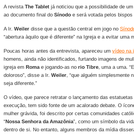
A revista
The Tablet
já noticiou que a possibilidade de u
ao documento final do
Sínodo
e será votada pelos bispos
A Ir.
Weiler
disse que a questão central em jogo no
Sínod
“abertura àquilo que é diferente” na Igreja e a evitar uma m
Poucas horas antes da entrevista, apareceu um
vídeo na 
homens, ainda não identificados, furtando imagens de mu
igreja em
Roma
e jogando-as no
rio Tibre
, uma a uma. “
doloroso”, disse a Ir.
Weiler
, “que alguém simplesmente n
seja diferente.”
O vídeo, que parece retratar o lançamento das estatuetas
execução, tem sido fonte de um acalorado debate. O ícon
mulher grávida, foi descrito por certas comunidades catól
“
Nossa Senhora da Amazônia
”, como um símbolo da vi
dentro de si. No entanto, alguns membros da mídia disse