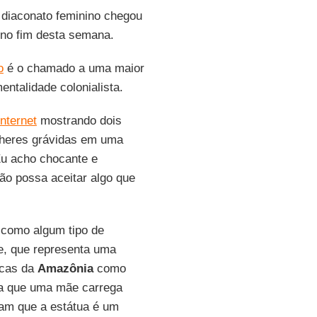
m diaconato feminino chegou
 no fim desta semana.
o
é o chamado a uma maior
entalidade colonialista.
internet
mostrando dois
lheres grávidas em uma
Eu acho chocante e
ão possa aceitar algo que
 como algum tipo de
e, que representa uma
icas da
Amazônia
como
da que uma mãe carrega
ram que a estátua é um