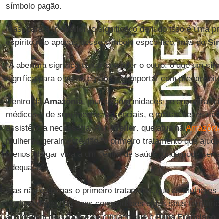
símbolo pagão.
Mas, para a Ir.
Weiler
, o significado de tudo isso é uma 
espírito não apenas desse símbolo específico, mas do
Sí
“A abertura significa tentar entender o outro: o que um sí
significa para o outro, e não se comportar com preconceito
Dentro da
Amazônia
, muitas comunidades se encontram i
médicos e de suprimentos essenciais, e muitas vezes sã
assistência necessária. A Ir.
Weiler
, que atua na
Amazôni
mulheres geralmente dão “o primeiro tratamento que ajud
menos chegar viva a um centro de saúde, onde pode ser
adequada”.
Mas não é apenas o primeiro tratamento que as mulheres
conhecedoras das suas comunidades e dos seus território
abordagem de saúde e de cuidado que o
Papa Francisco