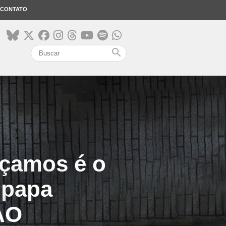
CONTATO
search
çamos é o
 papa
AO