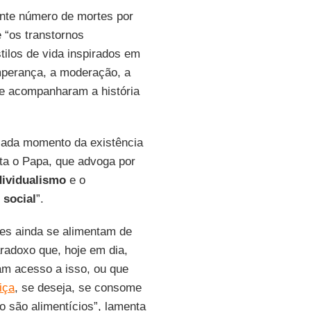
cente número de mortes por
 “os transtornos
ilos de vida inspirados em
mperança, a moderação, a
que acompanharam a história
r cada momento da existência
ata o Papa, que advoga por
dividualismo
e o
 social
”.
es ainda se alimentam de
aradoxo que, hoje em dia,
am acesso a isso, ou que
iça
, se deseja, se consome
 são alimentícios”, lamenta