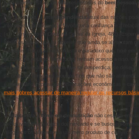
para difundir estilos de vida respeitosos do
bem pessoal e
Por outro lado, a
interdependência
atual das nações pode 
interesses particulares e favorecer a confiança e a relaç
(cf.
Compêndio da Doutrina Social da Igreja
, 482). Espero
a não esquecer que há aqueles que ainda se alimentam 
saudável. Resulta cruel, injusto e paradoxo que, hoje em 
todos e, no entanto, nem todos tenham acesso a isso, ou 
mundo nas quais a comida que se desperdiça, se deseja
se dedicam alimentos a outros fins que não são alimentíci
é necessário impulsionar “instituições econômicas e cana
mais pobres acessar de maneira regular os recursos bási
109).
A
luta contra a fome e a desnutrição
não cessará enquan
exclusivamente a lógica do mercado e se busque somente 
relegando os alimentos a um mero produto de comércio, s