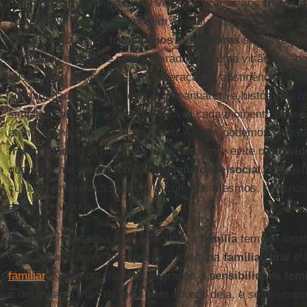
ponto de partida importante. Vivemos graças aos
frutos d
104, 27-28) e estes não podem se reduzir a um simples o
Por essa razão, os
transtornos alimentares
somente pod
cultivando estilos de vida inspirados em uma visão agra
buscando a temperança, a moderação, a abstinência, o do
solidariedade: virtudes que acompanharam a história do h
simplicidade e à sobriedade, e viver cada momento da exi
atento às necessidades do Outro. Assim, podemos cimen
fraternidade
que busque o
bem comum
e evite o
indivi
que somente geram
fome
e
desigualdade social
. Um esti
cultivar uma relação saudável com nós mesmos, com nos
em que vivemos.
Para assimilar essa forma de vida, a
família
tem um lugar 
dedicou uma atenção especial à tutela da
família rural
e 
familiar
. No âmbito familiar, e graças à
sensibilidade fem
a desfrutar o fruto da terra sem abusar dela, e se desco