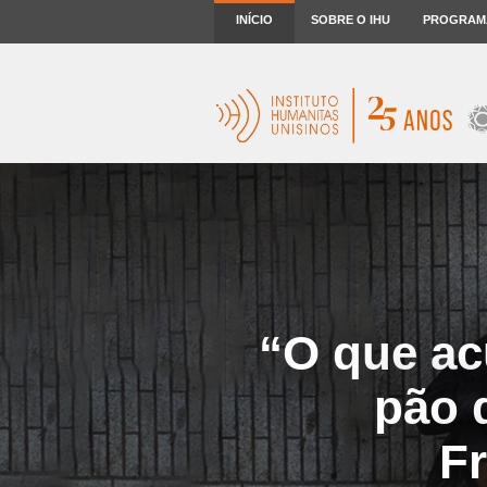
INÍCIO
SOBRE O IHU
PROGRAM
“O que a
pão 
F