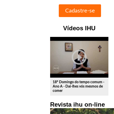
Vídeos IHU
play_circle_outline
18º Domingo do tempo comum -
Ano A - Dai-lhes vós mesmos de
comer
Revista ihu on-line