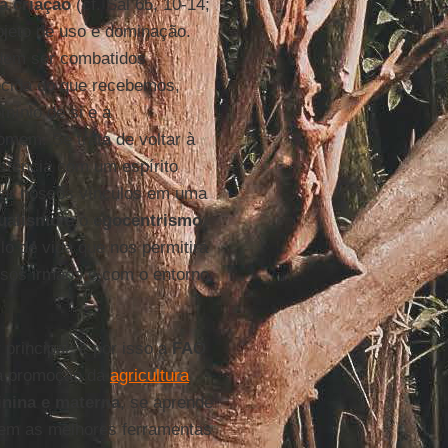
a criação
(cf. Sal 65, 10-14;
bjeto de uso e dominação.
em ser combatidos
decida do que recebemos,
mínio de si e a
omem. Se trata de voltar à
stência com um espírito
tar nossos vínculos em uma
dualismo
e o
egocentrismo
,
lo de vida que nos permitirá
sos irmãos e com o entorno
principal, e por isso a
FAO
à promoção da
agricultura
inina e materna
, se aprende
brem as melhores ferramentas