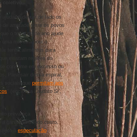
 coletivo
.
ajudar a deixar de lado os
ão de amizade entre os povos
 que o tema deste ano ajude
de uma maneira pouco
dia, tenha alimentos para
que existam regiões do
, se consome em excesso ou
os. Para sair dessa espiral,
is sociais que
permitam aos
cos
” (encíclica
Laudato Si’
,
to prevaleça
a ganância a todo custo,
ujeito à
especulação