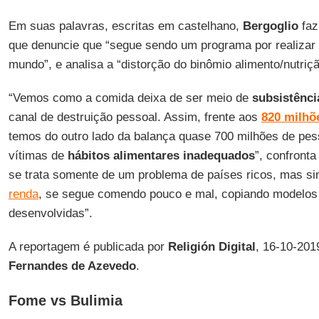
Em suas palavras, escritas em castelhano,
Bergoglio
faz
que denuncie que “segue sendo um programa por realizar
mundo”, e analisa a “distorção do binômio alimento/nutriçã
“Vemos como a comida deixa de ser meio de
subsistênci
canal de destruição pessoal. Assim, frente aos
820 milhõ
temos do outro lado da balança quase 700 milhões de p
vítimas de
hábitos alimentares inadequados
”, confront
se trata somente de um problema de países ricos, mas s
renda
, se segue comendo pouco e mal, copiando modelos 
desenvolvidas”.
A reportagem é publicada por
Religión Digital
, 16-10-201
Fernandes de Azevedo
.
Fome vs Bulimia