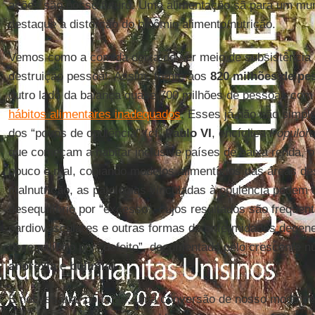
ações são nosso futuro. Uma alimentação sã para um m
destaque a distorção do binômio alimento/nutrição.
Vemos como a comida deixa de ser meio de subsistência 
destruição pessoal. Assim, frente aos
820 milhões de pe
outro lado da balança quase 700 milhões de pessoas com
hábitos alimentares inadequados
. Esses já não são simp
dos “povos de opulência” (cf.
Paulo VI
, encíclica
Populor
que começam a habitar inclusive países de baixa renda,
pouco e mal, copiando modelos alimentícios das áreas de
malnutrição, as patologias vinculadas à opulência podem 
desequilíbrio por “excesso”, cujos resultados são freque
cardiovasculares e outras formas de enfermidades degen
desequilíbrio por “defeito”, documentado pelo crescente 
anorexia
e
bulimia
.
É necessária, portanto, uma conversão de nosso modo de