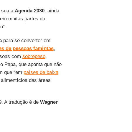
 sua a
Agenda 2030
, ainda
 em muitas partes do
o”.
a
para se converter em
es de pessoas famintas
,
essoas com
sobrepeso
,
a o Papa, que aponta que não
im que “em
países de baixa
alimentícios das áreas
9. A tradução é de
Wagner