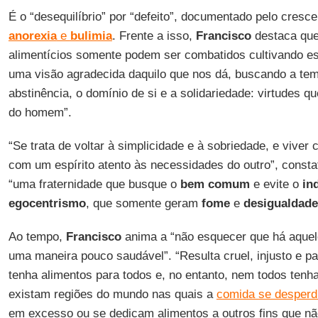
É o “desequilíbrio” por “defeito”, documentado pelo cres
anorexia
e
bulimia
. Frente a isso,
Francisco
destaca que
alimentícios somente podem ser combatidos cultivando est
uma visão agradecida daquilo que nos dá, buscando a te
abstinência, o domínio de si e a solidariedade: virtudes 
do homem”.
“Se trata de voltar à simplicidade e à sobriedade, e vive
com um espírito atento às necessidades do outro”, const
“uma fraternidade que busque o
bem comum
e evite o
in
egocentrismo
, que somente geram
fome
e
desigualdade
Ao tempo,
Francisco
anima a “não esquecer que há aquel
uma maneira pouco saudável”. “Resulta cruel, injusto e p
tenha alimentos para todos e, no entanto, nem todos tenh
existam regiões do mundo nas quais a
comida se desperd
em excesso ou se dedicam alimentos a outros fins que não