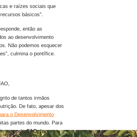
cas e raízes sociais que
recursos básicos”.
responde, então as
dos ao desenvolvimento
ados. Não podemos esquecer
”, culmina o pontífice.
 FAO,
rito de tantos irmãos
trição. De fato, apesar dos
para o Desenvolvimento
itas partes do mundo. Para
ste ano pela
FAO
, “nossas