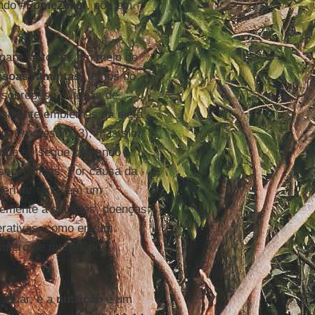
undo
#FomeZero
”, põe em
para se tornar um meio de
ssoas famintas
, temos do
 sobrepeso, vítimas de
lesmente emblemas da dieta
um Progressio
, 3), mas sim
 onde se segue comendo
senvolvidas. Por causa da
derivar tanto em um
ntemente a diabetes, doenças
erativas, como em um
número de mortes por
 atuar, e a
nutrição
é um