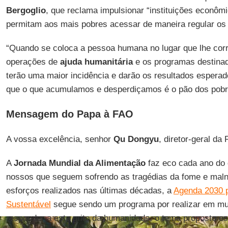
Bergoglio
, que reclama impulsionar “instituições econômi
permitam aos mais pobres acessar de maneira regular os 
“Quando se coloca a pessoa humana no lugar que lhe cor
operações de
ajuda humanitária
e os programas destina
terão uma maior incidência e darão os resultados esper
que o que acumulamos e desperdiçamos é o pão dos pobres
Mensagem do Papa à FAO
A vossa excelência, senhor
Qu Dongyu
, diretor-geral da
A
Jornada Mundial da Alimentação
faz eco cada ano do g
nossos que seguem sofrendo as tragédias da fome e malnu
esforços realizados nas últimas décadas, a
Agenda 2030 
Sustentável
segue sendo um programa por realizar em mu
responder a este grito da humanidade, o tema proposto e